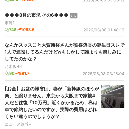
◆◆◆8月の市況 その6◆◆◆
slip
市況1
746
1063.5
2026/08/08 01:48:19
なんかスッスこと大賀康裕さんが賀喜遥香の誕生日スレで
1人で連投してるんだけどwもしかして誰よりも楽しみに
してたのかな？
乃木坂46
90
981.7
2026/08/08 03:28:04
【お金】お盆の帰省は、妻が「新幹線のほうが
楽」と譲りません。東京から大阪まで家族4
人だと往復「10万円」近くかかるため、私は
車で節約したいのですが、実際の費用はどれ
くらい違うのでしょうか？
ニュース速報+