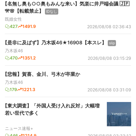
【名無し奥も○○奥もみんな来い】気楽に井戸端会議 🇯🇵
🎌🌸【転載禁止】
IDなし
既婚女性
427
1491.9
2026/08/08 02:36:43
【是非に及ばず】乃木坂46★16908【本スレ】
slip
乃木坂46
470
1351.2
2026/08/08 03:15:29
【悲報】賀喜、金川、弓木が卒業か
乃木坂46
179
1221.3
2026/08/08 03:31:09
【東大調査】「外国人受け入れ反対」大幅増
若い世代で多く
ニュース速報+
446
1214.9
2026/08/08 03:33:12