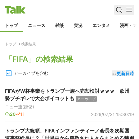
トップ
ニュース
雑談
実況
エンタメ
漫画・ア
トップ
検索結果
「
FIFA
」の検索結果
アーカイブを含む
更新日時
FIFAがW杯事業をトランプ一族へ売却検討ｗｗｗ 欧州
勢ブチギレで大会ボイコットも
アーカイブ
ニュー速(嫌儲)
20
11
2026/07/31 15:30:19
トランプ大統領、FIFAインファンティーノ会長を次期国
連事務総長に？「世界中から尊敬され人々をまとめる特別