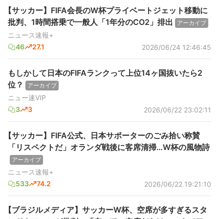
【サッカー】FIFA会長のW杯プライベートジェット移動に
批判、1時間搭乗で一般人「1年分のCO2」排出
アーカイブ
ニュース速報+
46
27.1
2026/06/24 12:46:45
もしかして日本のFIFAランクって上位14ヶ国抜いたら2
位？
アーカイブ
ニュー速VIP
3
3
2026/06/22 23:02:11
【サッカー】FIFA公式、日本サポーターのごみ拾い称賛
「リスペクトだ」オランダ戦後に客席清掃…W杯の風物詩
アーカイブ
ニュース速報+
533
74.2
2026/06/22 19:21:10
【ブラジルメディア】サッカーW杯、空席が多すぎるスタ