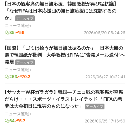
【日本の観客席の旭日旗応援、韓国教授が再び猛抗議】
「なぜFIFAは日本応援団の旭日旗応援には沈黙するの
か」
アーカイブ
ニュース速報+
85
56
2026/06/29 06:24:26
【国際】「ゴミは拾うが旭日旗は振るのか」 日本大勝の
裏で韓国紙が批判 大学教授はFIFAに“告発メール送付”へ
発展
アーカイブ
ニュース速報+
253
70.2
2026/06/27 10:22:41
【サッカーW杯ガラガラ】韓国―チェコ戦の観客席が空席
だらけ・・・スポーツ・イラストレイテッド 「FIFAの悪
夢は大会初日に現実のものになった」
アーカイブ
ニュース速報+
64
5.7
2026/06/25 17:16:59