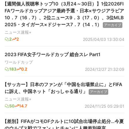
【週間個人視聴率トップ10（3月24～30日）】1位2026FI
FAワールドカップアジア最終予選・日本×サウジアラビア
10．7（16．7）、2位ニュース9．3（17．0）、3位MLB
2025・タイガース×ドジャース7．7（14．1）
アーカイブ
ニュース速報+
2
2
2025/04/03 13:30:04
2023 FIFA女子ワールドカップ 総合スレ Part1
ワールドカップ
183
0.2
2024/12/27 21:32:09
【サッカー】日本のファンが「中国を出場禁止に」とFIFA
に訴え、中国ネット「おっしゃる通り」
アーカイブ
ニュース速報+
50
14.7
2024/11/25 05:29:01
【差別】FIFAがコモDFクルトに10試合出場停止処分…今夏
のウルブス戦でファン・ヒチャンに人種差別発言