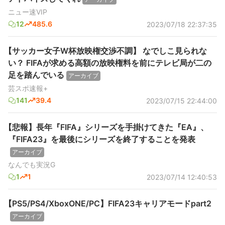
ニュー速VIP
12
485.6
2023/07/18 22:37:35
【サッカー女子W杯放映権交渉不調】 なでしこ見られな
い？ FIFAが求める高額の放映権料を前にテレビ局が二の
足を踏んでいる
アーカイブ
芸スポ速報+
141
39.4
2023/07/15 22:44:00
【悲報】長年『FIFA』シリーズを手掛けてきた『EA』、
『FIFA23』を最後にシリーズを終了することを発表
アーカイブ
なんでも実況G
1
1
2023/07/14 12:40:53
【PS5/PS4/XboxONE/PC】FIFA23キャリアモードpart2
アーカイブ