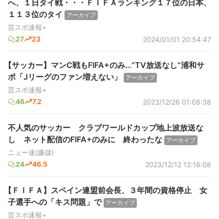
へ、１日タイ戦・・・ＦＩＦＡランキング１７位の日本、
１１３位のタイ
アーカイブ
芸スポ速報+
27
23
2024/01/01 20:54:47
【サッカー】マンC戦もFIFA+のみ…“TV放送なし”浦和サ
ポ「Jリーグのファン増えない」
アーカイブ
芸スポ速報+
46
7.2
2023/12/26 01:08:38
不人気のサッカー クラブワールドカップ地上波放送な
し ネット配信のFIFA+のみに 終わったな
アーカイブ
ニュー速(嫌儲)
24
46.5
2023/12/12 12:16:08
【ＦＩＦＡ】スペイン連盟前会長、３年間の資格停止 女
子選手への「キス問題」で
アーカイブ
芸スポ速報+