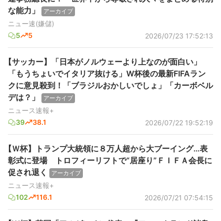
な能力」
アーカイブ
ニュー速(嫌儲)
5
5
2026/07/23 17:52:13
【サッカー】「日本がノルウェーより上なのが面白い」
「もうちょいでイタリア抜ける」W杯後の最新FIFAラン
クに意見殺到！「ブラジルおかしいでしょ」「カーボベル
デは？」
アーカイブ
ニュース速報+
39
38.1
2026/07/22 19:52:19
【Ｗ杯】トランプ大統領に８万人超から大ブーイング…表
彰式に登場 トロフィーリフトで“居座り”ＦＩＦＡ会長に
促され退く
アーカイブ
ニュース速報+
102
116.1
2026/07/21 07:54:15