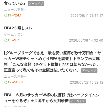
奪っている」
アーカイブ
ニュース速報+
11
24.1
2026/06/11 21:44:27
FIFA23 晒しスレ
ゲームサロン
15
0.1
2026/06/08 14:02:40
【グループリーグでさえ、最も安い座席が数十万円台・サ
ッカーW杯チケットめぐりFIFAを調査】トランプ米大統
領 「こんな金額（チケット価格）だとは知らなかった。
正直言って私でもその金額は払いたくない」
アーカイブ
ニュース速報+
12
46.3
2026/05/28 15:29:12
FIFA「６月のサッカーW杯の決勝戦ではハーフタイムシ
ョーをやるぞ」⇒世界中から批判砂糖
アーカイブ
ニュー速(嫌儲)