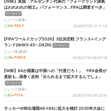
【W杯】英国「アルゼンチン代表の『フォークランド諸島
はわれわれの領土』パフォーマンス…FIFAは調査すべき」
アーカイブ
ニュース速報+
59
20.7
2026/07/20 07:11:14
【FIFAワールドカップ2026】3位決定戦 フランス×イング
ランド(NHK5:45~,DAZN)
アーカイブ
ニュー速(嫌儲)
36
391.5
2026/07/19 08:07:19
【W杯】64か国案は中国への「忖度だろ！」 FIFA会長が
意欲も…渦巻く皮肉「出られるまで拡大するんでしょ」
アーカイブ
ニュース速報+
63
17.4
2026/07/18 09:22:41
サッカーW杯出場国48→64に拡大を検討 2030年大会に