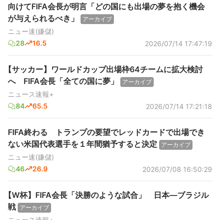
向けてFIFA会長が明言「どの国にも出場の夢を抱く機会
が与えられるべき」
アーカイブ
ニュー速(嫌儲)
28
16.5
2026/07/14 17:47:19
【サッカー】ワールドカップ出場枠64チームに拡大検討
へ FIFA会長「全ての国に夢」
アーカイブ
ニュース速報+
84
65.5
2026/07/14 17:21:18
FIFA終わる トランプの要望でレッドカードで出場でき
ない米国代表選手を１年間猶予すると決定
アーカイブ
ニュー速(嫌儲)
46
26.9
2026/07/08 16:50:29
【W杯】FIFA会長「決勝のような試合」 日本―ブラジル
戦
アーカイブ
ニュース速報+