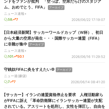
ンドをファンが批判 「空っぽ、空席だらけのスタジア
ム、おめでとう、FIFA」
アーカイブ
ニュース速報+
58
7
2026/06/22 17:19:07
【日本経済新聞】サッカーワールドカップ（W杯）、初日
から大量の空席が発生・・・国際サッカー連盟（FIFA）
に非難が集中
アーカイブ
ニュース速報+
101
50.1
2026/06/16 11:29:52
守銭奴FIFAに灸をすえたい💢
アーカイブ
ニュー速(嫌儲)
7
7
2026/06/14 08:41:20
【サッカー】イランの連盟資格停止を要求 人権活動家ら
がFIFAに訴え 「革命防衛隊にイランサッカー連盟が支配
されている。アスリートを処刑し、女性を弾圧し、自由を