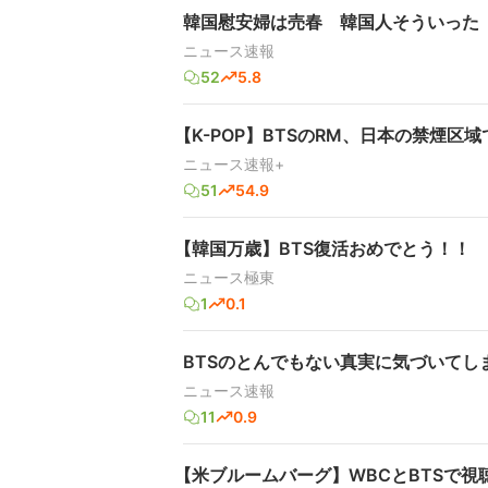
韓国慰安婦は売春 韓国人そういった 
ニュース速報
52
5.8
【K-POP】BTSのRM、日本の禁煙
ニュース速報+
51
54.9
【韓国万歳】BTS復活おめでとう！！
ニュース極東
1
0.1
BTSのとんでもない真実に気づいてし
ニュース速報
11
0.9
【米ブルームバーグ】WBCとBTSで視聴