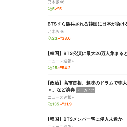
乃木坂46
5
5
BTSすら徴兵される韓国に日本が負け
乃木坂46
23
38.6
【韓国】BTS公演に最大26万人集ま
ニュース速報+
25
54.2
【政治】高市首相、趣味のドラムで李大
ｅ」など演奏
アーカイブ
ニュース速報+
135
31.9
【韓国】BTSメンバー宅に侵入未遂か 
ニュース速報+