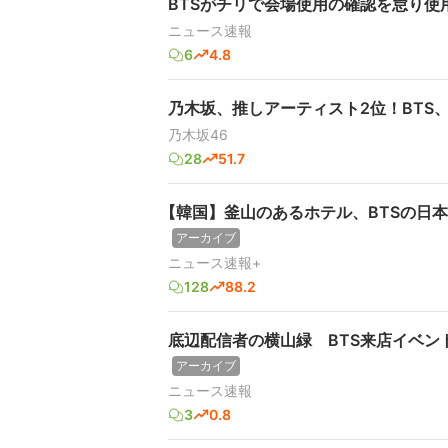
BTSがチリで会場使用の確認を怠り使
ニュース速報
6
4.8
乃木坂、推しアーティスト2位！BTS
乃木坂46
28
51.7
【韓国】釜山のあるホテル、BTSの日
アーカイブ
ニュース速報+
128
88.2
底辺配信者の横山緑 BTS来店イベ
アーカイブ
ニュース速報
3
0.8