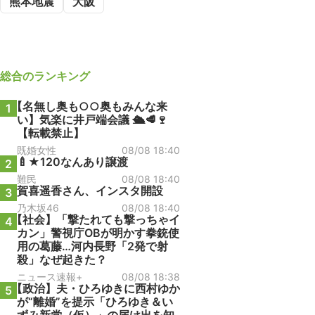
熊本地震
大阪
総合
のランキング
【名無し奥も○○奥もみんな来
1
い】気楽に井戸端会議 🛳️🥩🍷
【転載禁止】
既婚女性
08/08 18:40
🍼★120なんあり譲渡
2
難民
08/08 18:40
賀喜遥香さん、インスタ開設
3
乃木坂46
08/08 18:40
【社会】「撃たれても撃っちゃイ
4
カン」警視庁OBが明かす拳銃使
用の葛藤…河内長野「2発で射
殺」なぜ起きた？
ニュース速報+
08/08 18:38
【政治】夫・ひろゆきに西村ゆか
5
が“離婚”を提示「ひろゆき＆い