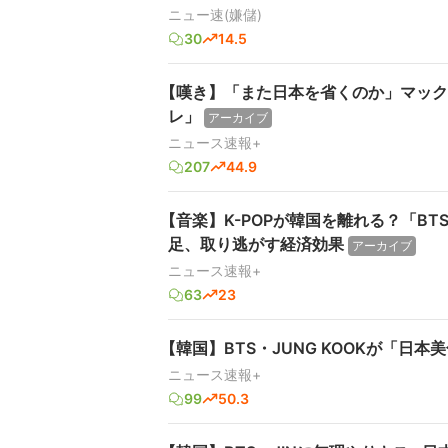
ニュー速(嫌儲)
30
14.5
【嘆き】「また日本を省くのか」マック
レ」
アーカイブ
ニュース速報+
207
44.9
【音楽】K-POPが韓国を離れる？「B
足、取り逃がす経済効果
アーカイブ
ニュース速報+
63
23
【韓国】BTS・JUNG KOOKが「日
ニュース速報+
99
50.3