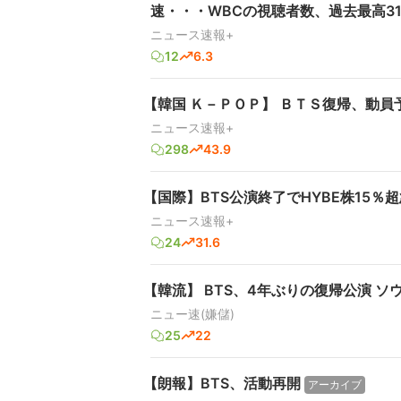
速・・・WBCの視聴者数、過去最高31
ニュース速報+
12
6.3
【韓国 Ｋ－ＰＯＰ】 ＢＴＳ復帰、動
ニュース速報+
298
43.9
【国際】BTS公演終了でHYBE株15％
ニュース速報+
24
31.6
【韓流】 BTS、4年ぶりの復帰公演 ソ
ニュー速(嫌儲)
25
22
【朗報】BTS、活動再開
アーカイブ