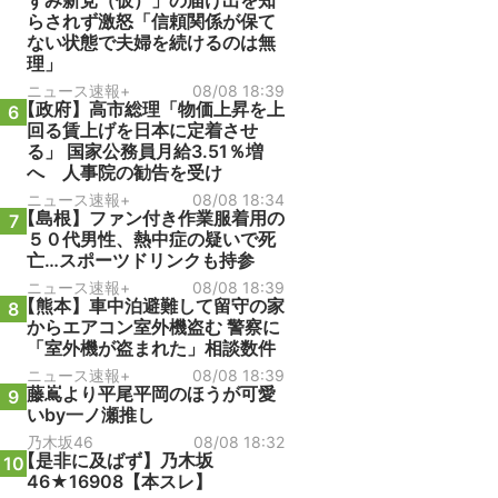
ずみ新党（仮）」の届け出を知
らされず激怒「信頼関係が保て
ない状態で夫婦を続けるのは無
理」
ニュース速報+
08/08 18:39
【政府】高市総理「物価上昇を上
6
回る賃上げを日本に定着させ
る」 国家公務員月給3.51％増
へ 人事院の勧告を受け
ニュース速報+
08/08 18:34
【島根】ファン付き作業服着用の
7
５０代男性、熱中症の疑いで死
亡…スポーツドリンクも持参
ニュース速報+
08/08 18:39
【熊本】車中泊避難して留守の家
8
からエアコン室外機盗む 警察に
「室外機が盗まれた」相談数件
ニュース速報+
08/08 18:39
藤嶌より平尾平岡のほうが可愛
9
いby一ノ瀬推し
乃木坂46
08/08 18:32
【是非に及ばず】乃木坂
10
46★16908【本スレ】