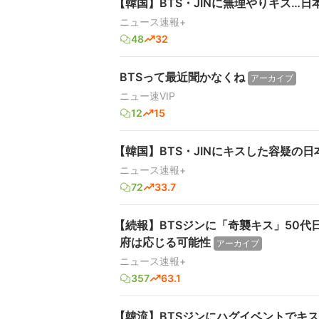
【韓国】BTS・JINに無理やりキス…
ニュース速報+
48
32
BTSって最近聞かなくね
アーカイブ
ニュー速VIP
12
15
【韓国】BTS・JINにキスした容疑の
ニュース速報+
72
33.7
【続報】BTSジンに「奇襲キス」50
府は応じる可能性
アーカイブ
ニュース速報+
357
63.1
【韓流】BTSジンにハグイベントでキ