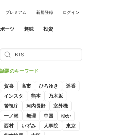
プレミアム
新規登録
ログイン
ポーツ
趣味
投資
話題のキーワード
賀喜
高市
ひろゆき
遥香
インスタ
熊本
乃木坂
警視庁
河内長野
室外機
一ノ瀬
無理
中国
ゆか
西村
いずみ
人事院
東京