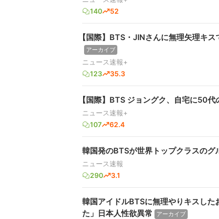
140
52
【国際】BTS・JINさんに無理矢理キ
アーカイブ
ニュース速報+
123
35.3
【国際】BTS ジョングク、自宅に50
ニュース速報+
107
62.4
韓国発のBTSが世界トップクラスのグ
ニュース速報
290
3.1
韓国アイドルBTSに無理やりキスし
た」日本人性欲異常
アーカイブ