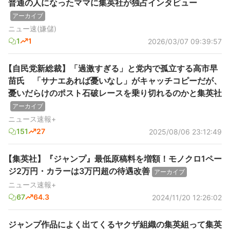
普通の人になったママに集英社が独占インタビュー
アーカイブ
ニュー速(嫌儲)
1
1
2026/03/07 09:39:57
【自民党新総裁】「過激すぎる」と党内で孤立する高市早
苗氏 「サナエあれば憂いなし」がキャッチコピーだが、
憂いだらけのポスト石破レースを乗り切れるのかと集英社
アーカイブ
ニュース速報+
151
27
2025/08/06 23:12:49
【集英社】『ジャンプ』最低原稿料を増額！モノクロ1ペー
ジ2万円・カラーは3万円超の待遇改善
アーカイブ
ニュース速報+
67
64.3
2024/11/20 12:26:02
ジャンプ作品によく出てくるヤクザ組織の集英組って集英