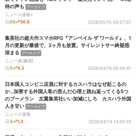
待の声も
アーカイブ
ニュース速報+
59
36.6
2026/05/15 09:57:07
集英社の超大作スマホRPG『アンベイル ザ ワールド』、1
月の更新が最後で、2ヶ月も放置。サイレントサー終疑惑
深まる
アーカイブ
ニュー速(嫌儲)
5
4.3
2026/03/19 06:00:41
日本国人コンビニ店員に対するカスハラはなぜ起こるの
か…加害する外国人客の歪んだ心理と跳ね返ってくる5つ
のブーメラン 左翼集英社いい加減にしろ カスハラ外国
人き甘い
アーカイブ
ニュース速報
3
1.3
2026/03/14 13:05:10