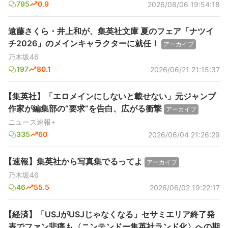
795
0.9
2026/08/06 19:54:18
遠藤さくら・井上和が、集英社文庫 夏のフェア「ナツイ
チ2026」のメインキャラクターに就任！
アーカイブ
乃木坂46
197
80.1
2026/06/21 21:15:37
【集英社】「エロメインにしないと載せない」元ジャンプ
作家が編集部の“要求”を告白、広がる衝撃
アーカイブ
ニュース速報+
335
60
2026/06/04 21:26:29
【速報】集英社から写真集でるってよ
アーカイブ
乃木坂46
46
55.5
2026/06/02 19:22:17
【経済】「USJがUSJじゃなくなる」セサミエリア終了発
表でファン悲痛も〈ニンテンドー集英社ランド化〉への期