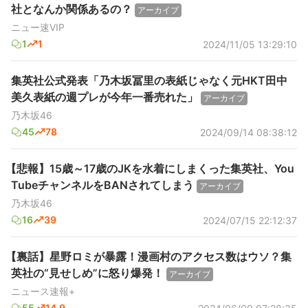
社となんか関係あるの？
アーカイブ
ニュー速VIP
1
1
2024/11/05 13:29:10
集英社公式発表「乃木坂冨里の表紙じゃなく元HKT田中
美久表紙の週プレが今年一番売れた」
アーカイブ
乃木坂46
45
78
2024/09/14 08:38:12
【悲報】15歳～17歳のJKを水着にしまくった集英社、You
TubeチャンネルをBANされてしまう
アーカイブ
乃木坂46
16
39
2024/07/15 22:12:37
【裏話】星野ロミが暴露！漫画村のアクセス数はウソ？集
英社の“見せしめ”に怒り爆発！
アーカイブ
ニュース速報+
55
14.9