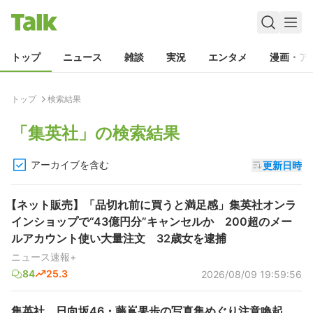
トップ
ニュース
雑談
実況
エンタメ
漫画・ア
トップ
検索結果
「
集英社
」の検索結果
アーカイブを含む
更新日時
【ネット販売】「品切れ前に買うと満足感」集英社オンラ
インショップで“43億円分”キャンセルか 200超のメー
ルアカウント使い大量注文 32歳女を逮捕
ニュース速報+
84
25.3
2026/08/09 19:59:56
集英社、日向坂46・藤嶌果歩の写真集めぐり注意喚起