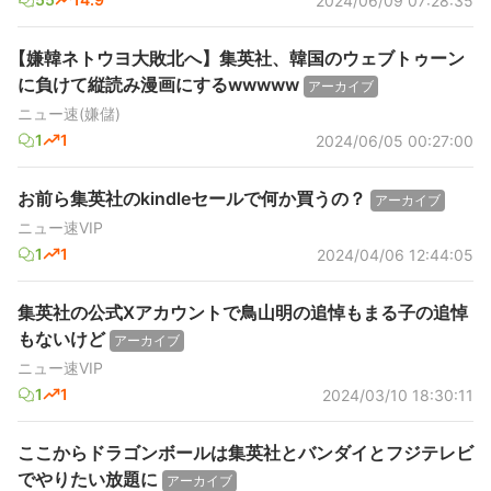
2024/06/09 07:28:35
【嫌韓ネトウヨ大敗北へ】集英社、韓国のウェブトゥーン
に負けて縦読み漫画にするwwwww
アーカイブ
ニュー速(嫌儲)
1
1
2024/06/05 00:27:00
お前ら集英社のkindleセールで何か買うの？
アーカイブ
ニュー速VIP
1
1
2024/04/06 12:44:05
集英社の公式Xアカウントで鳥山明の追悼もまる子の追悼
もないけど
アーカイブ
ニュー速VIP
1
1
2024/03/10 18:30:11
ここからドラゴンボールは集英社とバンダイとフジテレビ
でやりたい放題に
アーカイブ