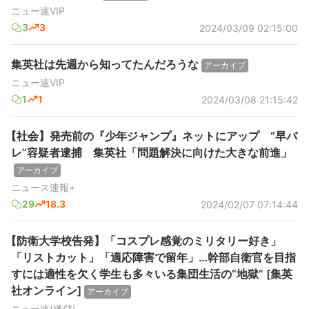
ニュー速VIP
3
3
2024/03/09 02:15:00
集英社は先週から知ってたんだろうな
アーカイブ
ニュー速VIP
1
1
2024/03/08 21:15:42
【社会】発売前の『少年ジャンプ』ネットにアップ “早バ
レ”容疑者逮捕 集英社「問題解決に向けた大きな前進」
アーカイブ
ニュース速報+
29
18.3
2024/02/07 07:14:44
【防衛大学校告発】「コスプレ感覚のミリタリー好き」
「リストカット」「適応障害で留年」…幹部自衛官を目指
すには適性を欠く学生も多々いる集団生活の“地獄” [集英
社オンライン]
アーカイブ
ニュー速(嫌儲)