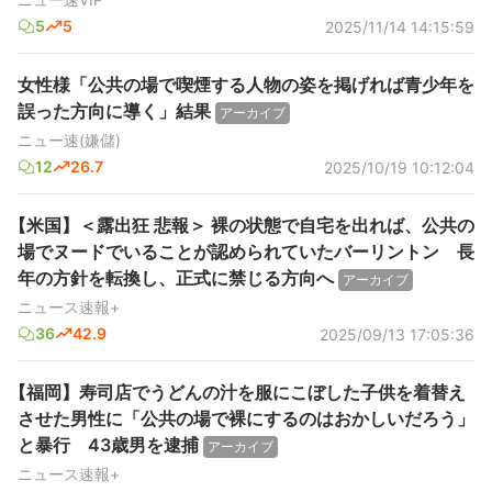
5
5
2025/11/14 14:15:59
女性様「公共の場で喫煙する人物の姿を掲げれば青少年を
誤った方向に導く」結果
アーカイブ
ニュー速(嫌儲)
12
26.7
2025/10/19 10:12:04
【米国】＜露出狂 悲報＞ 裸の状態で自宅を出れば、公共の
場でヌードでいることが認められていたバーリントン 長
年の方針を転換し、正式に禁じる方向へ
アーカイブ
ニュース速報+
36
42.9
2025/09/13 17:05:36
【福岡】寿司店でうどんの汁を服にこぼした子供を着替え
させた男性に「公共の場で裸にするのはおかしいだろう」
と暴行 43歳男を逮捕
アーカイブ
ニュース速報+