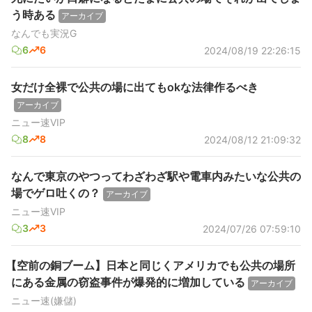
う時ある
アーカイブ
なんでも実況G
6
6
2024/08/19 22:26:15
女だけ全裸で公共の場に出てもokな法律作るべき
アーカイブ
ニュー速VIP
8
8
2024/08/12 21:09:32
なんで東京のやつってわざわざ駅や電車内みたいな公共の
場でゲロ吐くの？
アーカイブ
ニュー速VIP
3
3
2024/07/26 07:59:10
【空前の銅ブーム】日本と同じくアメリカでも公共の場所
にある金属の窃盗事件が爆発的に増加している
アーカイブ
ニュー速(嫌儲)