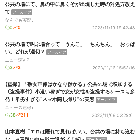
公共の場にて、鼻の中に鼻くそが出現した時の対処方教え
て
アーカイブ
なんでも実況J
5
5
2023/11/19 19:42:43
公共の場で叫ぶ場合って「うんこ」「ちんちん」「おっぱ
い」どれが適切？
アーカイブ
ニュー速VIP
3
3
2023/11/16 15:53:16
【盗撮】「熟女画像はかなり儲かる」公共の場で増加する
《盗撮事件》小遣い稼ぎで女が女性を盗撮するケースも多
発！卑劣すぎる“スマホ隠し撮り”の実態
アーカイブ
ニュース速報+
38
21.1
2023/11/08 02:29:01
山本直樹「エロは隠れて見ればいい。公共の場に持ち込む
な」→表現の自由戦士達がブチギレ
アーカイブ