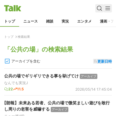
トップ
ニュース
雑談
実況
エンタメ
漫画・ア
トップ
検索結果
「
公共の場
」の検索結果
アーカイブを含む
更新日時
公共の場でギリギリできる事を挙げてけ
アーカイブ
なんでも実況J
22
11.5
2026/05/14 17:45:04
【朗報】未来ある若者、公共の場で微笑ましい遊びを敢行
し周りの老害を威嚇する
アーカイブ
ニュー速VIP