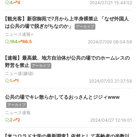
4
4
2024/07/21 15:44:52
【観光客】新宿御苑で7月から上半身裸禁止 「なぜ外国人
は公共の場で脱ぎがちなのか」
アーカイブ
ニュース速報+
164
66.5
2024/07/09 08:04:59
【速報】最高裁、地方自治体が公共の場でのホームレスの
野営を禁止
アーカイブ
ニュー速(嫌儲)
1
1
2024/07/03 21:37:58
公共の場でキレ散らかしてるおっさんとジジィwww
アーカイブ
ニュース速報
2
2
2024/04/27 12:16:01
【米コロラド大学の最新調査】依然として高齢者の半数以