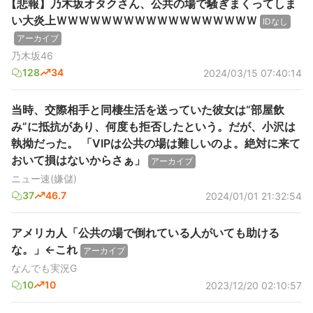
【悲報】乃木坂オタクさん、公共の場で騒ぎまくってしま
い大炎上ＷＷＷＷＷＷＷＷＷＷＷＷＷＷＷＷＷＷ
IDなし
アーカイブ
乃木坂46
128
34
2024/03/15 07:40:14
当時、交際相手と同棲生活を送っていた彼女は“部屋飲
み”に抵抗があり、何度も拒否したという。だが、小沢は
執拗だった。 「VIPは公共の場は難しいのよ。絶対に来て
おいて損はないからさぁ」
アーカイブ
ニュー速(嫌儲)
37
46.7
2024/01/01 21:32:54
アメリカ人「公共の場で倒れている人がいても助ける
な。」←これ
アーカイブ
なんでも実況G
10
10
2023/12/20 02:10:57