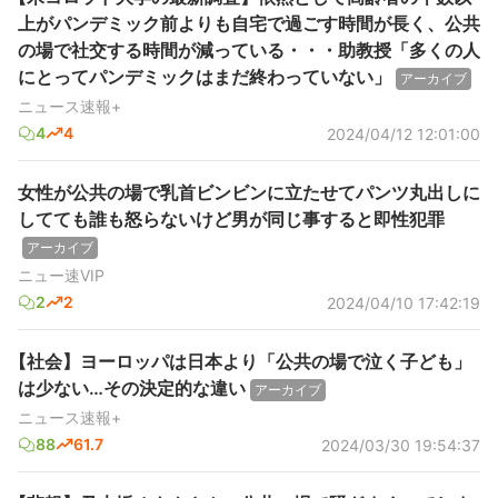
上がパンデミック前よりも自宅で過ごす時間が長く、公共
の場で社交する時間が減っている・・・助教授「多くの人
にとってパンデミックはまだ終わっていない」
アーカイブ
ニュース速報+
4
4
2024/04/12 12:01:00
女性が公共の場で乳首ビンビンに立たせてパンツ丸出しに
してても誰も怒らないけど男が同じ事すると即性犯罪
アーカイブ
ニュー速VIP
2
2
2024/04/10 17:42:19
【社会】ヨーロッパは日本より「公共の場で泣く子ども」
は少ない…その決定的な違い
アーカイブ
ニュース速報+
88
61.7
2024/03/30 19:54:37