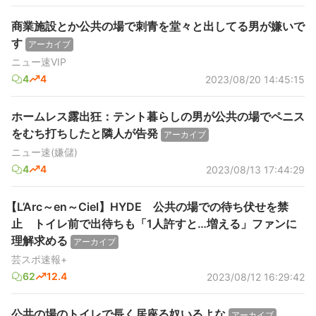
商業施設とか公共の場で刺青を堂々と出してる男が嫌いで
す
アーカイブ
ニュー速VIP
4
4
2023/08/20 14:45:15
ホームレス露出狂：テント暮らしの男が公共の場でペニス
をむち打ちしたと隣人が告発
アーカイブ
ニュー速(嫌儲)
4
4
2023/08/13 17:44:29
【L’Arc～en～Ciel】HYDE 公共の場での待ち伏せを禁
止 トイレ前で出待ちも「1人許すと…増える」ファンに
理解求める
アーカイブ
芸スポ速報+
62
12.4
2023/08/12 16:29:42
公共の場のトイレで長く居座る奴いるよな
アーカイブ