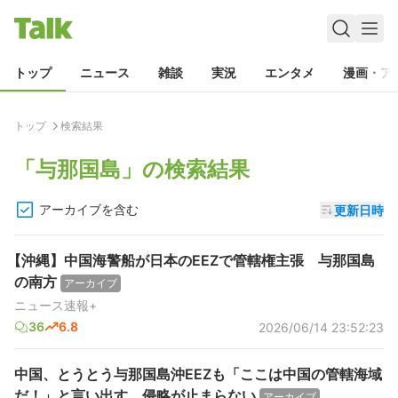
トップ
ニュース
雑談
実況
エンタメ
漫画・ア
トップ
検索結果
「
与那国島
」の検索結果
アーカイブを含む
更新日時
【沖縄】中国海警船が日本のEEZで管轄権主張 与那国島
の南方
アーカイブ
ニュース速報+
36
6.8
2026/06/14 23:52:23
中国、とうとう与那国島沖EEZも「ここは中国の管轄海域
だ！」と言い出す。侵略が止まらない
アーカイブ