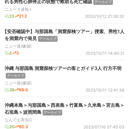
れる男性心肺停止の状態で救助も死亡確認
アーカイブ
ニュース速報+
22
21.2
2023/10/12 21:29:30
【安否確認中】与那国島「洞窟探検ツアー」捜索、男性1人
を洞窟内で発見
アーカイブ
ニュー速(嫌儲)
2
2
2023/10/11 14:40:21
沖縄 与那国島 洞窟探検ツアーの客とガイド3人 行方不明
アーカイブ
ニュー速(嫌儲)
38
69.6
2023/10/11 12:41:39
沖縄本島＞与那国島＞西表島＞竹富島＞久米島＞宮古島＞
石垣島＞波照間島
アーカイブ
なんでも実況G
20
82.3
2023/07/16 07:45:03