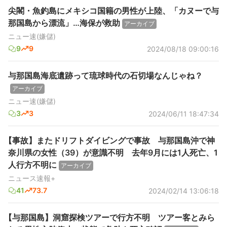
尖閣・魚釣島にメキシコ国籍の男性が上陸、「カヌーで与
那国島から漂流」…海保が救助
アーカイブ
ニュー速(嫌儲)
9
9
2024/08/18 09:00:16
与那国島海底遺跡って琉球時代の石切場なんじゃね？
アーカイブ
ニュー速(嫌儲)
3
3
2024/06/11 18:47:34
【事故】またドリフトダイビングで事故 与那国島沖で神
奈川県の女性（39）が意識不明 去年9月には1人死亡、1
人行方不明に
アーカイブ
ニュース速報+
41
73.7
2024/02/14 13:06:18
【与那国島】洞窟探検ツアーで行方不明 ツアー客とみら