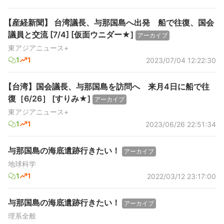
【産経新聞】 台湾議長、与那国島へ出発 船で往復、国会
議員と交流 [7/4] [仮面ウニダー★]
アーカイブ
東アジアニュース+
1
1
2023/07/04 12:22:30
【台湾】国会議長、与那国島を訪問へ 来月4日に船で往
復［6/26］ [すりみ★]
アーカイブ
東アジアニュース+
1
1
2023/06/26 22:51:34
与那国島の海底遺跡行きたい！
アーカイブ
地球科学
1
1
2022/03/12 23:17:00
与那国島の海底遺跡行きたい！
アーカイブ
理系全般