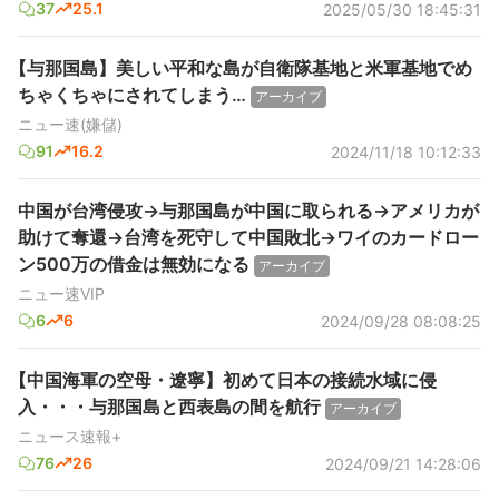
37
25.1
2025/05/30 18:45:31
【与那国島】美しい平和な島が自衛隊基地と米軍基地でめ
ちゃくちゃにされてしまう…
アーカイブ
ニュー速(嫌儲)
91
16.2
2024/11/18 10:12:33
中国が台湾侵攻→与那国島が中国に取られる→アメリカが
助けて奪還→台湾を死守して中国敗北→ワイのカードロー
ン500万の借金は無効になる
アーカイブ
ニュー速VIP
6
6
2024/09/28 08:08:25
【中国海軍の空母・遼寧】初めて日本の接続水域に侵
入・・・与那国島と西表島の間を航行
アーカイブ
ニュース速報+
76
26
2024/09/21 14:28:06