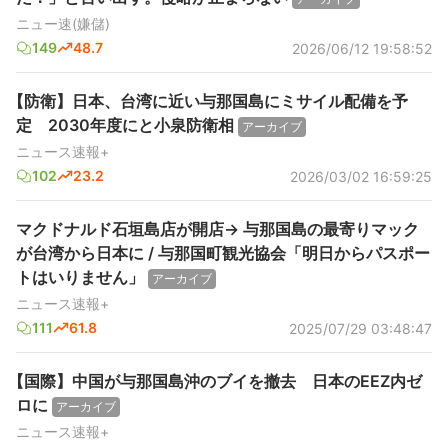
ニュー速(嫌儲)
149
48.7
2026/06/12 19:58:52
【防衛】日本、台湾に近い与那国島にミサイル配備を予
定 2030年度にと小泉防衛相
アーカイブ
ニュース速報+
102
23.2
2026/03/02 16:59:25
マクドナルド石垣島店が開店→ 与那国島の最寄りマック
が台湾から日本に / 与那国町観光協会「明日からパスポー
トはいりません」
アーカイブ
ニュース速報+
111
61.8
2025/07/29 03:48:47
【国際】中国が与那国島沖のブイを撤去 日本のEEZ内ゼ
ロに
アーカイブ
ニュース速報+