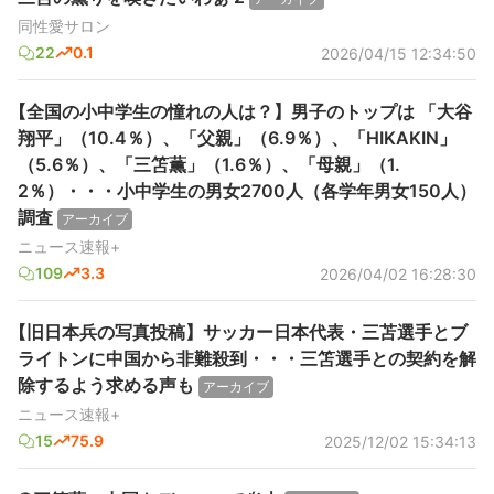
同性愛サロン
22
0.1
2026/04/15 12:34:50
【全国の小中学生の憧れの人は？】男子のトップは 「大谷
翔平」（10.4％）、「父親」（6.9％）、「HIKAKIN」
（5.6％）、「三笘薫」（1.6％）、「母親」（1.
2％）・・・小中学生の男女2700人（各学年男女150人）
調査
アーカイブ
ニュース速報+
109
3.3
2026/04/02 16:28:30
【旧日本兵の写真投稿】サッカー日本代表・三苫選手とブ
ライトンに中国から非難殺到・・・三笘選手との契約を解
除するよう求める声も
アーカイブ
ニュース速報+
15
75.9
2025/12/02 15:34:13