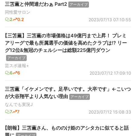
三笘薫と仲間達だわぁ Part2
アーカイブ
同性愛サロン
2
0.2
2023/07/13 07:10:55
【三笘薫】三笘薫の市場価格は49億円まで上昇！ プレミ
アリーグで最も所属選手の価値を高めたクラブは!? リー
グ12位&無冠のチェルシーは総額225億円ダウン
アーカイブ
芸スポ速報+
6
6
2023/07/12 17:09:10
三笘薫「イケメンです。足早いです。大卒です」←こいつ
が大谷翔平より人気ない理由
アーカイブ
なんでも実況J
7
7
2023/07/12 15:08:33
【朗報】三笘薫さん、もののけ姫のアシタカに似てると話
題に
アーカイブ