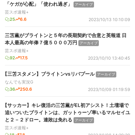
「ケガが心配」「使われ過ぎ」
アーカイブ
芸スポ速報+
25
6.6
2023/10/13 10:10:09
三笘薫がブライトンと５年の長期契約で合意と英報道 日
本人最高の年俸７億５０００万円
アーカイブ
芸スポ速報+
92
17.5
2023/10/10 13:40:45
【三笘スタメン】ブライトンvsリバプール
アーカイブ
なんでも実況G
36
250.6
2023/10/09 01:19:59
【サッカー】キレ復活の三笘薫がEL初アシスト！土壇場で
追いついたブライトンは、ガットゥーゾ率いるマルセイユ
と２－２ドロー。連敗は免れる
アーカイブ
芸スポ速報+
18
7.8