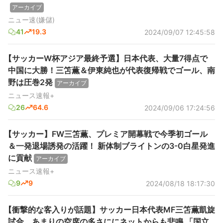
アーカイブ
ニュー速(嫌儲)
41
19.3
2024/09/07 12:45:58
【サッカーW杯アジア最終予選】日本代表、大量7得点で
中国に大勝！三笘薫＆伊東純也が代表復帰戦でゴール、南
野は圧巻2発
アーカイブ
ニュース速報+
26
64.6
2024/09/06 17:24:56
【サッカー】FW三笘薫、プレミア開幕戦で今季初ゴール
＆一発退場誘発の活躍！ 新体制ブライトンの3-0白星発進
に貢献
アーカイブ
ニュース速報+
9
9
2024/08/18 18:17:30
【衝撃的な客入りが話題】サッカー日本代表MF三笘薫凱旋
試合、あまりの空席の多さににネットからも悲鳴 「国立