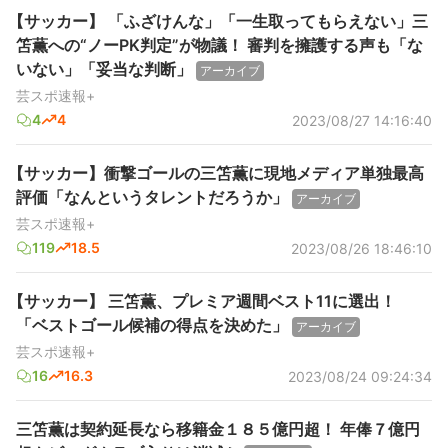
【サッカー】 「ふざけんな」「一生取ってもらえない」三
笘薫への“ノーPK判定”が物議！ 審判を擁護する声も「な
いない」「妥当な判断」
アーカイブ
芸スポ速報+
4
4
2023/08/27 14:16:40
【サッカー】衝撃ゴールの三笘薫に現地メディア単独最高
評価「なんというタレントだろうか」
アーカイブ
芸スポ速報+
119
18.5
2023/08/26 18:46:10
【サッカー】 三笘薫、プレミア週間ベスト11に選出！
「ベストゴール候補の得点を決めた」
アーカイブ
芸スポ速報+
16
16.3
2023/08/24 09:24:34
三笘薫は契約延長なら移籍金１８５億円超！ 年俸７億円