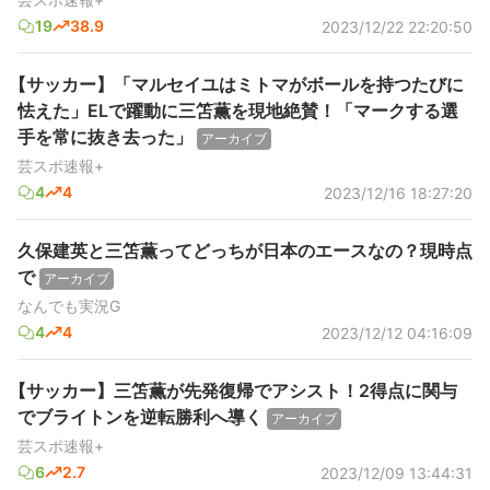
19
38.9
2023/12/22 22:20:50
【サッカー】「マルセイユはミトマがボールを持つたびに
怯えた」ELで躍動に三笘薫を現地絶賛！「マークする選
手を常に抜き去った」
アーカイブ
芸スポ速報+
4
4
2023/12/16 18:27:20
久保建英と三笘薫ってどっちが日本のエースなの？現時点
で
アーカイブ
なんでも実況G
4
4
2023/12/12 04:16:09
【サッカー】三笘薫が先発復帰でアシスト！2得点に関与
でブライトンを逆転勝利へ導く
アーカイブ
芸スポ速報+
6
2.7
2023/12/09 13:44:31