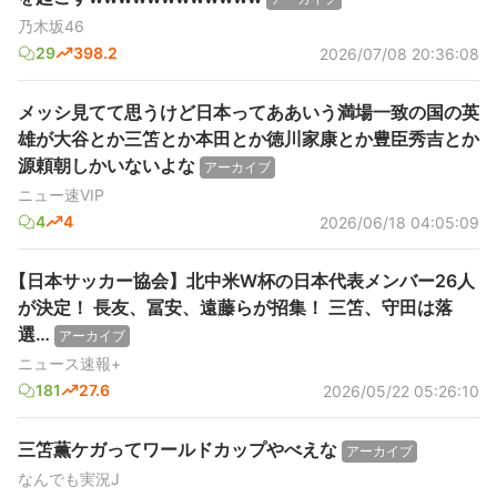
乃木坂46
29
398.2
2026/07/08 20:36:08
メッシ見てて思うけど日本ってああいう満場一致の国の英
雄が大谷とか三笘とか本田とか徳川家康とか豊臣秀吉とか
源頼朝しかいないよな
アーカイブ
ニュー速VIP
4
4
2026/06/18 04:05:09
【日本サッカー協会】北中米W杯の日本代表メンバー26人
が決定！ 長友、冨安、遠藤らが招集！ 三笘、守田は落
選…
アーカイブ
ニュース速報+
181
27.6
2026/05/22 05:26:10
三笘薫ケガってワールドカップやべえな
アーカイブ
なんでも実況J