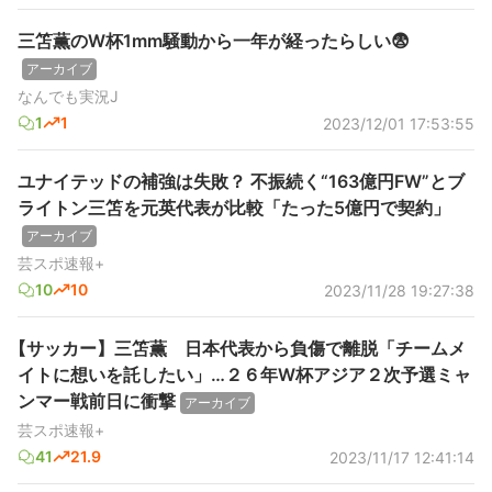
三笘薫のW杯1mm騒動から一年が経ったらしい😨
アーカイブ
なんでも実況J
1
1
2023/12/01 17:53:55
ユナイテッドの補強は失敗？ 不振続く“163億円FW”とブ
ライトン三笘を元英代表が比較「たった5億円で契約」
アーカイブ
芸スポ速報+
10
10
2023/11/28 19:27:38
【サッカー】三笘薫 日本代表から負傷で離脱「チームメ
イトに想いを託したい」…２６年W杯アジア２次予選ミャ
ンマー戦前日に衝撃
アーカイブ
芸スポ速報+
41
21.9
2023/11/17 12:41:14