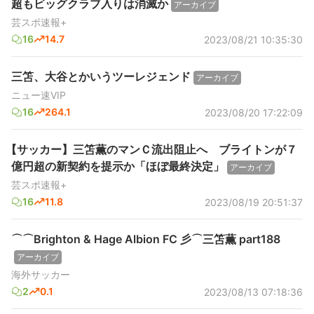
超もビッグクラブ入りは消滅か
アーカイブ
芸スポ速報+
16
14.7
2023/08/21 10:35:30
三笘、大谷とかいうツーレジェンド
アーカイブ
ニュー速VIP
16
264.1
2023/08/20 17:22:09
【サッカー】三笘薫のマンＣ流出阻止へ ブライトンが７
億円超の新契約を提示か「ほぼ最終決定」
アーカイブ
芸スポ速報+
16
11.8
2023/08/19 20:51:37
⌒⌒Brighton & Hage Albion FC 彡⌒三笘薫 part188
アーカイブ
海外サッカー
2
0.1
2023/08/13 07:18:36