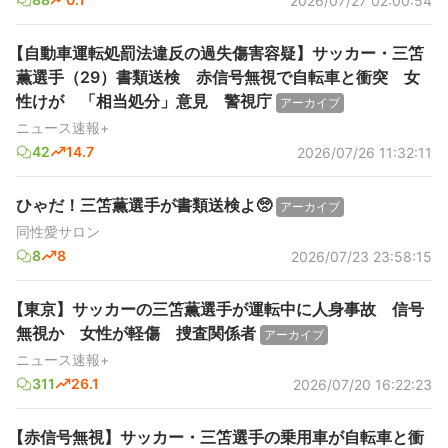
2026/07/27 02:00:54
【自動車運転処罰法違反の過失傷害容疑】サッカー・三笘
薫選手（29）書類送検 赤信号無視で自転車と衝突 女
性けが 「相当処分」意見 警視庁
アーカイブ
ニュース速報+
42
14.7
2026/07/26 11:32:11
ひゃだ！三笘薫選手が書類送検よ🥺
アーカイブ
同性愛サロン
8
8
2026/07/23 23:58:15
【東京】サッカーの三笘薫選手が運転中に人身事故 信号
無視か 女性が軽傷 捜査関係者
アーカイブ
ニュース速報+
311
26.1
2026/07/20 16:22:23
【赤信号無視】サッカー・三笘選手の乗用車が自転車と衝