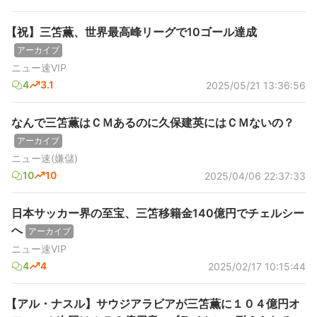
【祝】三笘薫、世界最高峰リーグで10ゴール達成
アーカイブ
ニュー速VIP
4
3.1
2025/05/21 13:36:56
なんで三笘薫はＣＭあるのに久保建英にはＣＭないの？
アーカイブ
ニュー速(嫌儲)
10
10
2025/04/06 22:37:33
日本サッカー界の至宝、三笘移籍金140億円でチェルシー
へ
アーカイブ
ニュー速VIP
4
4
2025/02/17 10:15:44
【アル・ナスル】サウジアラビアが三笘薫に１０４億円オ