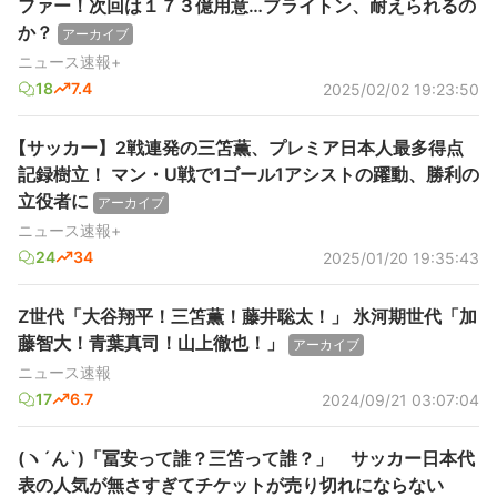
ファー！次回は１７３億用意…ブライトン、耐えられるの
か？
アーカイブ
ニュース速報+
18
7.4
2025/02/02 19:23:50
【サッカー】2戦連発の三笘薫、プレミア日本人最多得点
記録樹立！ マン・U戦で1ゴール1アシストの躍動、勝利の
立役者に
アーカイブ
ニュース速報+
24
34
2025/01/20 19:35:43
Z世代「大谷翔平！三笘薫！藤井聡太！」 氷河期世代「加
藤智大！青葉真司！山上徹也！」
アーカイブ
ニュース速報
17
6.7
2024/09/21 03:07:04
(ヽ´ん`)「冨安って誰？三笘って誰？」 サッカー日本代
表の人気が無さすぎてチケットが売り切れにならない