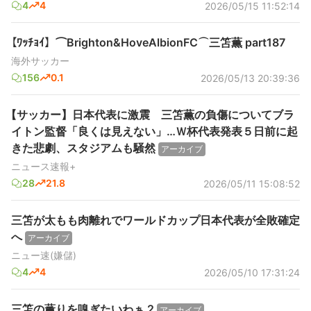
4
4
2026/05/15 11:52:14
【ﾜｯﾁｮｲ】⌒Brighton&HoveAlbionFC⌒三笘薫 part187
海外サッカー
156
0.1
2026/05/13 20:39:36
【サッカー】日本代表に激震 三笘薫の負傷についてブラ
イトン監督「良くは見えない」…Ｗ杯代表発表５日前に起
きた悲劇、スタジアムも騒然
アーカイブ
ニュース速報+
28
21.8
2026/05/11 15:08:52
三笘が太もも肉離れでワールドカップ日本代表が全敗確定
へ
アーカイブ
ニュー速(嫌儲)
4
4
2026/05/10 17:31:24
三笘の薫りを嗅ぎたいわぁ 2
アーカイブ