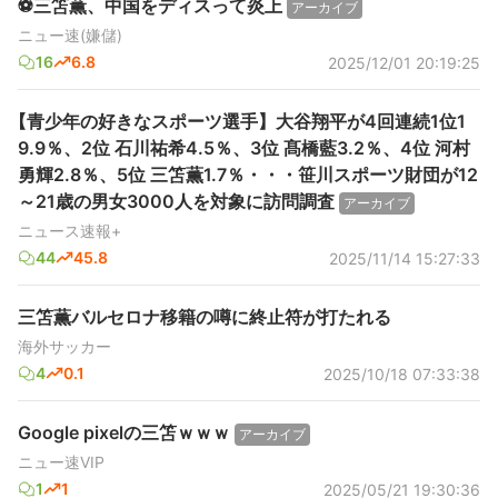
⚽三笘薫、中国をディスって炎上
アーカイブ
ニュー速(嫌儲)
16
6.8
2025/12/01 20:19:25
【青少年の好きなスポーツ選手】大谷翔平が4回連続1位1
9.9％、2位 石川祐希4.5％、3位 髙橋藍3.2％、4位 河村
勇輝2.8％、5位 三笘薫1.7％・・・笹川スポーツ財団が12
～21歳の男女3000人を対象に訪問調査
アーカイブ
ニュース速報+
44
45.8
2025/11/14 15:27:33
三笘薫バルセロナ移籍の噂に終止符が打たれる
海外サッカー
4
0.1
2025/10/18 07:33:38
Google pixelの三笘ｗｗｗ
アーカイブ
ニュー速VIP
1
1
2025/05/21 19:30:36