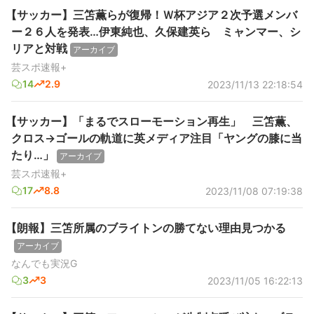
【サッカー】三笘薫らが復帰！Ｗ杯アジア２次予選メンバ
ー２６人を発表…伊東純也、久保建英ら ミャンマー、シ
リアと対戦
アーカイブ
芸スポ速報+
14
2.9
2023/11/13 22:18:54
【サッカー】「まるでスローモーション再生」 三笘薫、
クロス→ゴールの軌道に英メディア注目「ヤングの膝に当
たり…」
アーカイブ
芸スポ速報+
17
8.8
2023/11/08 07:19:38
【朗報】三笘所属のブライトンの勝てない理由見つかる
アーカイブ
なんでも実況G
3
3
2023/11/05 16:22:13