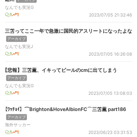
なんでも実況G
1
1
2023/07/05 21:32:46
三笘ってここ一年で急激に国民的アスリートになったよな
アーカイブ
なんでも実況J
1
1
2023/07/05 16:26:08
【悲報】三笘薫、イキってビールのcmに出てしまう
アーカイブ
なんでも実況G
1
1
2023/07/05 13:08:03
【ﾜｯﾁｮｲ】⌒Brighton&HoveAlbionFC⌒三笘薫 part186
アーカイブ
海外サッカー
1
1
2023/06/23 03:31:53