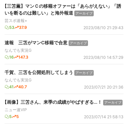
【三笘薫】マンＣの移籍オファーは「あらがえない」「誘
いを断るのは難しい」と海外報道
アーカイブ
芸スポ速報+
53
37.9
2023/08/10 21:29:43
速報 三笘がマンC移籍で合意
アーカイブ
なんでも実況G
16
147.3
2023/08/10 14:57:29
千賀、三笘を公開処刑してしまう
アーカイブ
なんでも実況G
41
40.7
2023/07/21 20:21:36
【画像】三笘さん、来季の成績がやばすぎる…！
アーカイブ
ニュー速VIP
5
5
2023/07/14 21:58:13