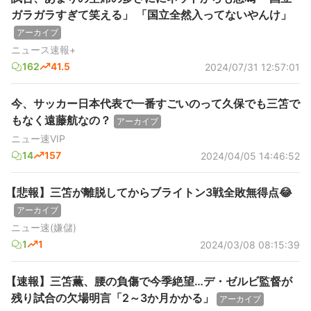
ガラガラすぎて笑える」 「国立全然入ってないやんけ」
アーカイブ
ニュース速報+
162
41.5
2024/07/31 12:57:01
今、サッカー日本代表で一番すごいのって久保でも三笘で
もなく遠藤航なの？
アーカイブ
ニュー速VIP
14
157
2024/04/05 14:46:52
【悲報】三笘が離脱してからブライトン3戦全敗無得点😂
アーカイブ
ニュー速(嫌儲)
1
1
2024/03/08 08:15:39
【速報】三笘薫、腰の負傷で今季絶望…デ・ゼルビ監督が
残り試合の欠場明言「2～3か月かかる」
アーカイブ