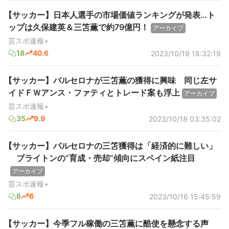
【サッカー】日本人選手の市場価値ランキングが発表…ト
ップは久保建英＆三笘薫で約79億円！
アーカイブ
芸スポ速報+
18
40.6
2023/10/19 18:32:19
【サッカー】バルセロナが三笘薫の獲得に興味 同じ左サ
イドＦＷアンス・ファティとトレード案も浮上
アーカイブ
芸スポ速報+
35
9.9
2023/10/18 03:35:02
【サッカー】バルセロナの三笘獲得は「経済的に難しい」
ブライトンの“育成・売却”傾向にスペイン紙注目
アーカイブ
芸スポ速報+
6
6
2023/10/16 15:45:59
【サッカー】今季フル稼働の三笘薫に酷使を懸念する声