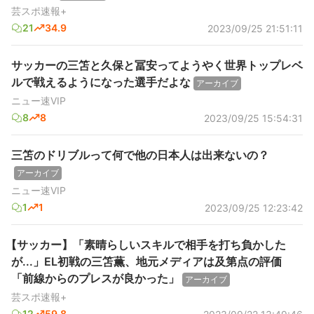
芸スポ速報+
21
34.9
2023/09/25 21:51:11
サッカーの三笘と久保と冨安ってようやく世界トップレベ
ルで戦えるようになった選手だよな
アーカイブ
ニュー速VIP
8
8
2023/09/25 15:54:31
三笘のドリブルって何で他の日本人は出来ないの？
アーカイブ
ニュー速VIP
1
1
2023/09/25 12:23:42
【サッカー】「素晴らしいスキルで相手を打ち負かした
が...」EL初戦の三笘薫、地元メディアは及第点の評価
「前線からのプレスが良かった」
アーカイブ
芸スポ速報+
12
59.8