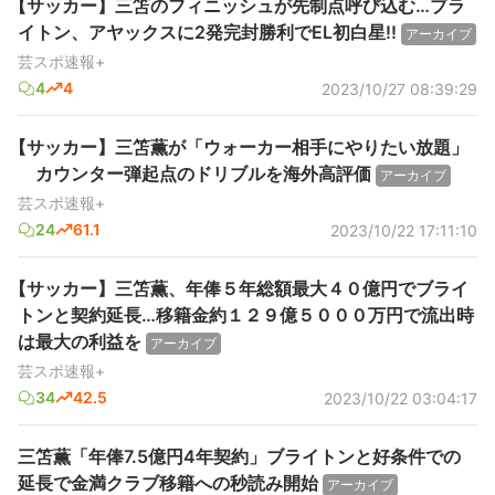
【サッカー】三笘のフィニッシュが先制点呼び込む…ブラ
イトン、アヤックスに2発完封勝利でEL初白星!!
アーカイブ
芸スポ速報+
4
4
2023/10/27 08:39:29
【サッカー】三笘薫が「ウォーカー相手にやりたい放題」
カウンター弾起点のドリブルを海外高評価
アーカイブ
芸スポ速報+
24
61.1
2023/10/22 17:11:10
【サッカー】三笘薫、年俸５年総額最大４０億円でブライ
トンと契約延長…移籍金約１２９億５０００万円で流出時
は最大の利益を
アーカイブ
芸スポ速報+
34
42.5
2023/10/22 03:04:17
三笘薫「年俸7.5億円4年契約」ブライトンと好条件での
延長で金満クラブ移籍への秒読み開始
アーカイブ