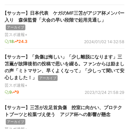
【サッカー】日本代表 ケガのMF三笘がアジア杯メンバー
入り 森保監督「大会の早い段階で起用見通し」
アーカイブ
芸スポ速報+
18
24.3
2024/01/02 14:32:58
【サッカー】「負傷は悔しい」「少し離脱になります」三
笘薫が故障後初の投稿で思いを綴る。ファンからは励まし
の声「ミトマサン、早くよくなって」「少しって聞いて安
心しました！」
アーカイブ
芸スポ速報+
9
9
2023/12/24 21:58:29
【サッカー】三笘が左足首負傷 控室に向かい、プロテク
トブーツと松葉づえ使う アジア杯への影響が懸念
アーカイブ
芸スポ速報+