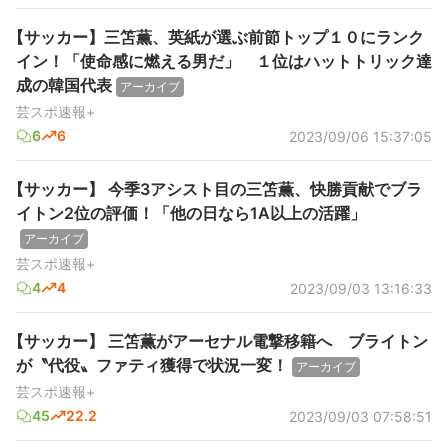
【サッカー】三笘薫、英紙が選ぶ前節トップ１０にランク
イン！「使命感に燃える男だ」 １位はハットトリック達
成の韓国代表
アーカイブ
芸スポ速報+
6
6
2023/09/06 15:37:05
【サッカー】 今季3アシスト目の三笘薫、快勝貢献でブラ
イトン2位の評価！「他の日なら1A以上の活躍」
アーカイブ
芸スポ速報+
4
4
2023/09/03 13:16:33
【サッカー】 三笘薫がアーセナル電撃移籍へ ブライトン
が〝代役〟ファティ獲得で状況一変！
アーカイブ
芸スポ速報+
45
22.2
2023/09/03 07:58:51