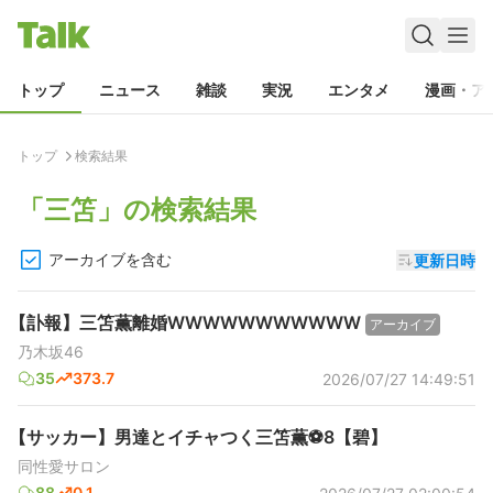
トップ
ニュース
雑談
実況
エンタメ
漫画・ア
トップ
検索結果
「
三笘
」の検索結果
アーカイブを含む
更新日時
【訃報】三笘薫離婚WWWWWWWWWWW
アーカイブ
乃木坂46
35
373.7
2026/07/27 14:49:51
【サッカー】男達とイチャつく三笘薫⚽8【碧】
同性愛サロン
88
0.1