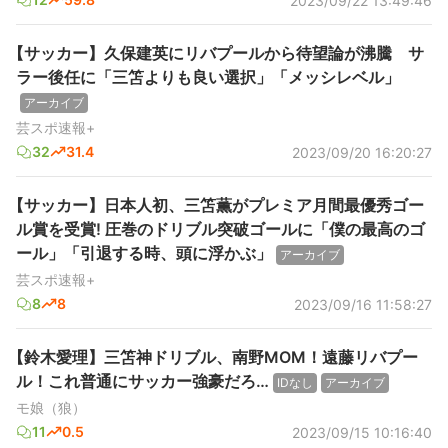
2023/09/22 13:49:46
【サッカー】久保建英にリバプールから待望論が沸騰 サ
ラー後任に「三笘よりも良い選択」「メッシレベル」
アーカイブ
芸スポ速報+
32
31.4
2023/09/20 16:20:27
【サッカー】日本人初、三笘薫がプレミア月間最優秀ゴー
ル賞を受賞! 圧巻のドリブル突破ゴールに「僕の最高のゴ
ール」「引退する時、頭に浮かぶ」
アーカイブ
芸スポ速報+
8
8
2023/09/16 11:58:27
【鈴木愛理】三笘神ドリブル、南野MOM！遠藤リバプー
ル！これ普通にサッカー強豪だろ…
IDなし
アーカイブ
モ娘（狼）
11
0.5
2023/09/15 10:16:40