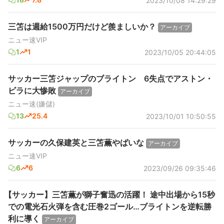
2023/10/08 14:29:29
三笘は週給1500万円だけど羨ましいか？
アーカイブ
ニュー速VIP
1
1
2023/10/05 20:44:05
サッカー三笘ジャップのブライトン 6失点でアストン・
ビラに大惨敗
アーカイブ
ニュー速(嫌儲)
13
25.4
2023/10/01 10:50:55
サッカーの久保建英と三笘薫やばいな
アーカイブ
ニュー速VIP
6
6
2023/09/26 09:35:46
【サッカー】三笘薫が獅子奮迅の活躍！ 途中出場から15秒
での電光石火弾を含む圧巻2ゴール…ブライトンを逆転勝
利に導く
アーカイブ