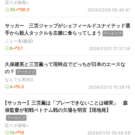
芸スポ速報+
35
30.3
2024/02/29 05:40:41
サッカー 三笘ジャップがシェフィールドユナイテッド選
手から殺人タックルを左膝に食らってしまう
アーカイブ
ニュー速(嫌儲)
9
3.1
2024/02/21 21:37:24
久保建英と三笘薫って現時点でどっちが日本のエースな
の？
アーカイブ
なんでも実況G
4
0.3
2024/02/13 15:29:19
【サッカー】三笘薫は「プレーできないことは確実」 森
保監督が初戦ベトナム戦の欠場を明言【現地発】
アーカイブ
芸スポ速報+
10
10
2024/01/15 00:44:58