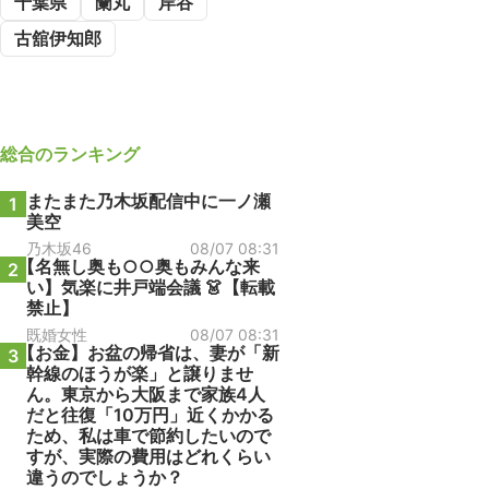
千葉県
蘭丸
岸谷
古舘伊知郎
総合
のランキング
またまた乃木坂配信中に一ノ瀬
1
美空
乃木坂46
08/07 08:31
【名無し奥も○○奥もみんな来
2
い】気楽に井戸端会議 👗【転載
禁止】
既婚女性
08/07 08:31
【お金】お盆の帰省は、妻が「新
3
幹線のほうが楽」と譲りませ
ん。東京から大阪まで家族4人
だと往復「10万円」近くかかる
ため、私は車で節約したいので
すが、実際の費用はどれくらい
違うのでしょうか？