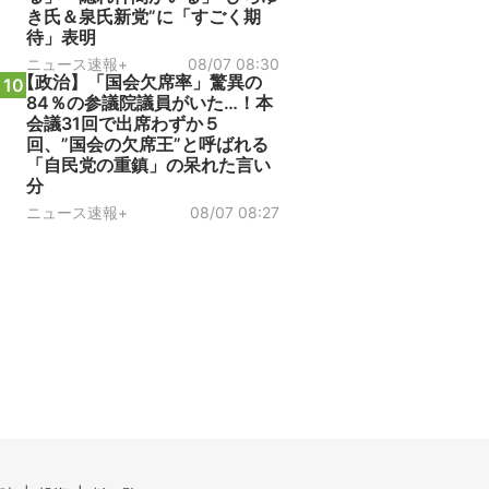
き氏＆泉氏新党”に「すごく期
待」表明
ニュース速報+
08/07 08:30
【政治】「国会欠席率」驚異の
10
84％の参議院議員がいた…！本
会議31回で出席わずか５
回、”国会の欠席王”と呼ばれる
「自民党の重鎮」の呆れた言い
分
ニュース速報+
08/07 08:27