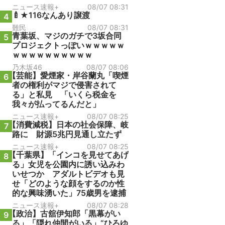
ニュース速報+
08/07 08:31
🍼★116なんあり譲渡
4
難民
08/07 08:31
青葉坂、マジのガチで3坂合同
5
プロジェクトっぽいｗｗｗｗｗ
ｗｗｗｗｗｗｗｗｗｗ
乃木坂46
08/07 08:06
【芸能】愛煙家・岸谷蘭丸「喫煙
6
者の権利がマジで侵害されて
る」と私見 「いくら税金を
我々が払ってるんだと」
ニュース速報+
08/07 08:25
【消費減税】日本の社会保障、岐
7
路に 財源5兆円見通し立たず
ニュース速報+
08/07 08:25
【千葉県】「インコを見せてあげ
8
る」女児を公園内に誘い込みわ
いせつか アダルトビデオも見
せ「どのような顔をするのか性
的な興味湧いた」75歳男を逮捕
ニュース速報+
08/07 08:28
【政治】古舘伊知郎「黒幕がい
9
る」「隠れ仲間がいる」“ひろゆ