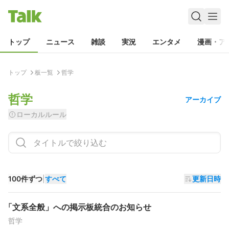
トップ
ニュース
雑談
実況
エンタメ
漫画・ア
トップ
板一覧
哲学
哲学
アーカイブ
ローカルルール
100件ずつ
|
すべて
更新日時
「文系全般」への掲示板統合のお知らせ
哲学