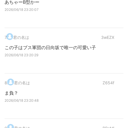
あちゃーB型かー
2026/06/18 23:20:07
7
.
君の名は
3wEZX
この子はブス軍団の日向坂で唯一の可愛い子
2026/06/18 23:20:29
8
.
君の名は
Z654f
ま負？
2026/06/18 23:20:48