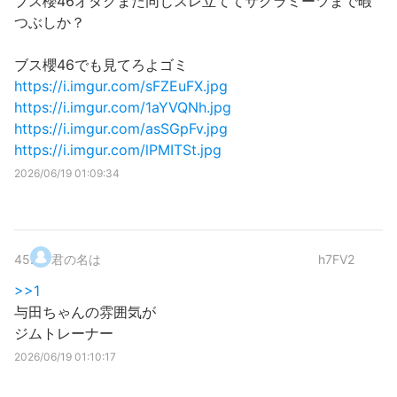
ブス櫻46オタクまた同じスレ立ててサクラミーツまで暇
つぶしか？
ブス櫻46でも見てろよゴミ
https://i.imgur.com/sFZEuFX.jpg
https://i.imgur.com/1aYVQNh.jpg
https://i.imgur.com/asSGpFv.jpg
https://i.imgur.com/lPMITSt.jpg
2026/06/19 01:09:34
45
.
君の名は
h7FV2
>>1
与田ちゃんの雰囲気が
ジムトレーナー
2026/06/19 01:10:17