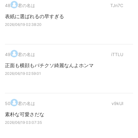
48
.
君の名は
TJn7C
表紙に選ばれるの早すぎる
2026/06/19 02:38:20
49
.
君の名は
iTTLU
正面も横顔もバチクソ綺麗なんよホンマ
2026/06/19 02:59:01
50
.
君の名は
v9kUl
素朴な可愛さだな
2026/06/19 03:07:35