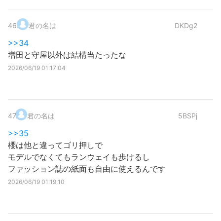
46
.
君の名は
DKDg2
>>34
増田と守屋以外は結構当たったな
2026/06/19 01:17:04
47
.
君の名は
5BSPj
>>35
櫻は他と違ってゴリ押しで
モデルでなくてもランウェイも歩けるし
ファッション誌の紙面も自由に使えるんです
2026/06/19 01:19:10