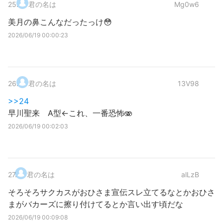
25
.
君の名は
Mg0w6
美月の鼻こんなだったっけ😳
2026/06/19 00:00:23
26
.
君の名は
13V98
>>24
早川聖来 A型←これ、一番恐怖🫨
2026/06/19 00:02:03
27
.
君の名は
alLzB
そろそろサクカスがおひさま宣伝スレ立てるなとかおひさ
まがバカーズに擦り付けてるとか言い出す頃だな
2026/06/19 00:09:08