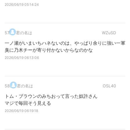
2026/06/19 05:14:24
57
.
君の名は
WZuSD
一ノ瀬がいまいちハネないのは、やっぱり余りに強い一軍
臭に乃木チーが寄り付かないからなのかな
2026/06/19 06:13:06
58
.
君の名は
OSL40
トム・ブラウンのみちおって言った奴許さん
マジで毎回そう見える
2026/06/19 06:19:18