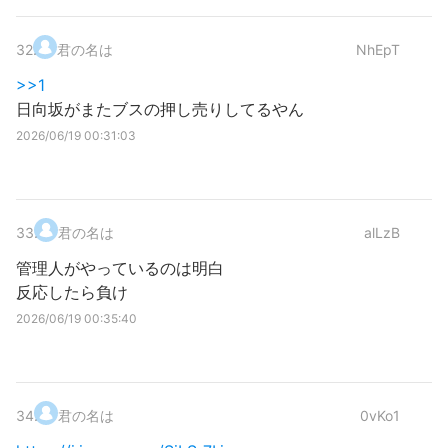
32
.
君の名は
NhEpT
>>1
日向坂がまたブスの押し売りしてるやん
2026/06/19 00:31:03
33
.
君の名は
alLzB
管理人がやっているのは明白
反応したら負け
2026/06/19 00:35:40
34
.
君の名は
0vKo1