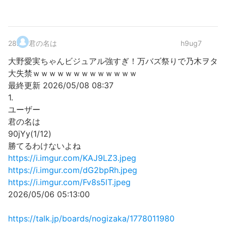
28
.
君の名は
h9ug7
大野愛実ちゃんビジュアル強すぎ！万バズ祭りで乃木ヲタ
大失禁ｗｗｗｗｗｗｗｗｗｗｗｗｗ
最終更新 2026/05/08 08:37
1.
ユーザー
君の名は
90jYy(1/12)
勝てるわけないよね
https://i.imgur.com/KAJ9LZ3.jpeg
https://i.imgur.com/dG2bpRh.jpeg
https://i.imgur.com/Fv8s5lT.jpeg
2026/05/06 05:13:00
https://talk.jp/boards/nogizaka/1778011980