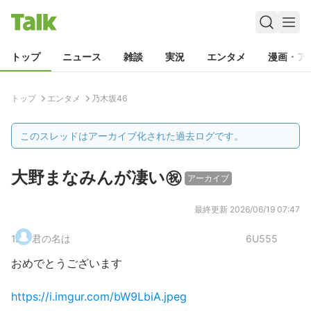
トップ
ニュース
雑談
実況
エンタメ
漫画・ア
トップ
エンタメ
乃木坂46
このスレッドはアーカイブ化された過去ログです。
大野まなみんが凄い㊗️
アーカイブ
最終更新
2026/06/19 07:47
1
.
君の名は
6U555
おめでとうございます
https://i.imgur.com/bW9LbiA.jpeg