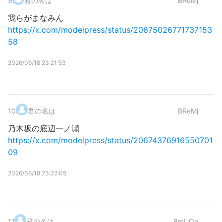
9
.
君の名は
BReMj
我らがまなみん
https://x.com/modelpress/status/20675026771737153
58
2026/06/18 23:21:53
10
.
君の名は
BReMj
乃木坂の底辺一ノ瀬
https://x.com/modelpress/status/20674376916550701
09
2026/06/18 23:22:05
11
.
君の名は
8mUQo