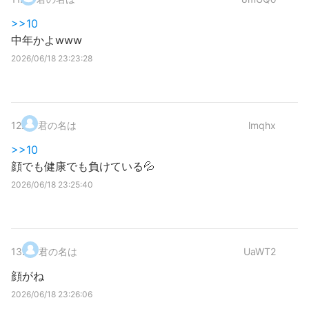
>>10
中年かよwww
2026/06/18 23:23:28
12
.
君の名は
lmqhx
>>10
顔でも健康でも負けている💦
2026/06/18 23:25:40
13
.
君の名は
UaWT2
顔がね
2026/06/18 23:26:06