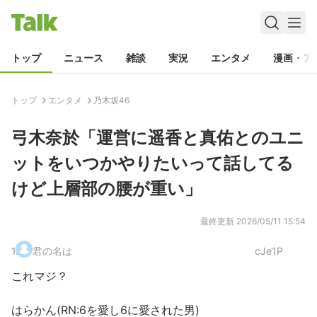
トップ
ニュース
雑談
実況
エンタメ
漫画・ア
トップ
エンタメ
乃木坂46
弓木奈於「運営に遥香と真佑とのユニ
ットをいつかやりたいって話してる
けど上層部の腰が重い」
最終更新
2026/05/11 15:54
1
.
君の名は
cJe1P
これマジ？
はらかん(RN:6を愛し6に愛された男)