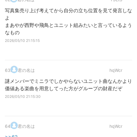
写真集売り上げ考えてから自分の立ち位置を見て発言しな
よ
まあやが西野や飛鳥とユニット組みたいと言っているよう
なもの
2026/05/10 21:15:15
63
.
君の名は
hqWcr
謎メンバーでミニラでしかやらないユニット曲なんかより
価値ある楽曲を用意してった方がグループの財産だぞ
2026/05/10 21:15:30
64
.
君の名は
hqWcr