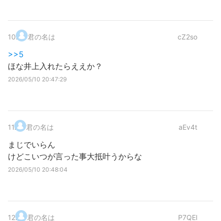
10
.
君の名は
cZ2so
>>5
ほな井上入れたらええか？
2026/05/10 20:47:29
11
.
君の名は
aEv4t
まじでいらん
けどこいつが言った事大抵叶うからな
2026/05/10 20:48:04
12
.
君の名は
P7QEl