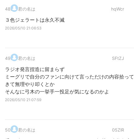
48
.
君の名は
hqWcr
３色ジェラートは永久不滅
2026/05/10 21:06:53
49
.
君の名は
SFtZJ
ラジオ発言捏造に留まらず
ミーグリで自分のファンに向けて言っただけの内容拾って
きて無理やり叩くとか
そんなに弓木の一挙手一投足が気になるのかよ
2026/05/10 21:07:59
50
.
君の名は
05ZlR