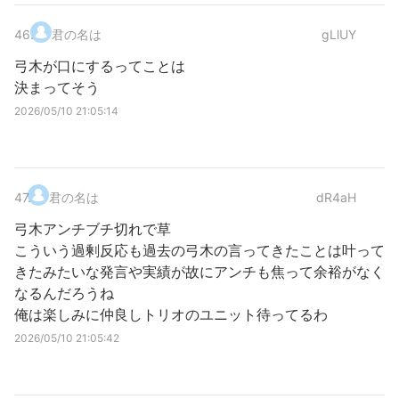
46
.
君の名は
gLlUY
弓木が口にするってことは
決まってそう
2026/05/10 21:05:14
47
.
君の名は
dR4aH
弓木アンチブチ切れで草
こういう過剰反応も過去の弓木の言ってきたことは叶って
きたみたいな発言や実績が故にアンチも焦って余裕がなく
なるんだろうね
俺は楽しみに仲良しトリオのユニット待ってるわ
2026/05/10 21:05:42