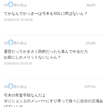
24
.
君の名は
Akj3V
てかなんでかっきーは弓木をSOLに呼ばないん？
2026/05/10 20:53:09
25
.
君の名は
ytUyN
運営だってかきさく田村だったら喜んでやるだろ
お前にしかメリットないじゃん？
2026/05/10 20:53:16
26
.
君の名は
X7PTm
弓木の常套手段なんだよ
ポジション上のメンバーにすり寄って徐々に自分の立場あ
げていくの