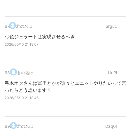
67
.
君の名は
argLc
弓色ジェラートは実現させるべき
2026/05/10 21:18:07
68
.
君の名は
I1uPi
弓木オタさんは冨里とかが誰々とユニットやりたいって言
ったらどう思います？
2026/05/10 21:18:45
69
.
君の名は
Dzq0I