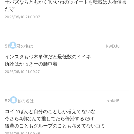
千バズならともかく1いいねのツイートを転載は人権侵害
だぞ
2026/05/10 21:09:07
51
.
君の名は
kwDJu
インスタも弓木単体だと最低数のイイネ
所詮はかっきーの腰巾着
2026/05/10 21:09:27
52
.
君の名は
xoKd5
コイツほんと自分のことしか考えてないな
今さら4期なんて推してたら停滞するだけ
後輩のこともグループのことも考えてないゴミ
2026/05/10 21:09:49