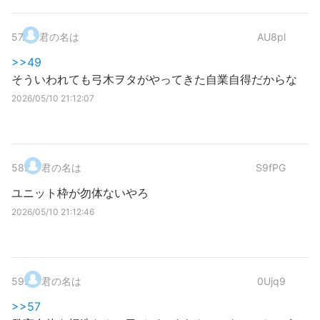
57
.
君の名は
AU8pl
>>49
そういわれても弓木ヲタがやってきた自業自得だからな
2026/05/10 21:12:07
58
.
君の名は
S9fPG
ユニット枠が勿体ないやろ
2026/05/10 21:12:46
59
.
君の名は
0Ujq9
>>57