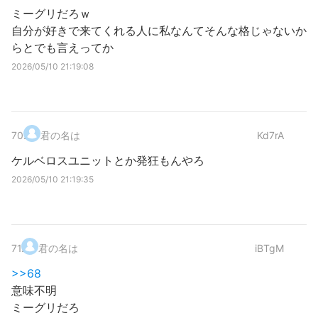
ミーグリだろｗ
自分が好きで来てくれる人に私なんてそんな格じゃないか
らとでも言えってか
2026/05/10 21:19:08
70
.
君の名は
Kd7rA
ケルベロスユニットとか発狂もんやろ
2026/05/10 21:19:35
71
.
君の名は
iBTgM
>>68
意味不明
ミーグリだろ