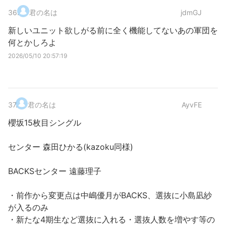
36
.
君の名は
jdmGJ
新しいユニット欲しがる前に全く機能してないあの軍団を
何とかしろよ
2026/05/10 20:57:19
37
.
君の名は
AyvFE
櫻坂15枚目シングル
センター 森田ひかる(kazoku同様)
BACKSセンター 遠藤理子
・前作から変更点は中嶋優月がBACKS、選抜に小島凪紗
が入るのみ
・新たな4期生など選抜に入れる・選抜人数を増やす等の