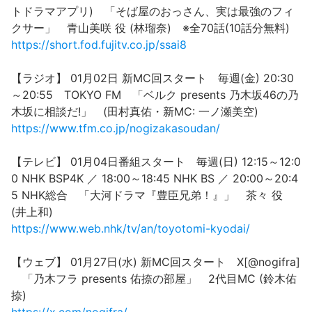
トドラマアプリ) 「そば屋のおっさん、実は最強のフィ
クサー」 青山美咲 役 (林瑠奈) ※全70話(10話分無料)
https://short.fod.fujitv.co.jp/ssai8
【ラジオ】 01月02日 新MC回スタート 毎週(金) 20:30
～20:55 TOKYO FM 「ベルク presents 乃木坂46の乃
木坂に相談だ!」 (田村真佑・新MC: 一ノ瀬美空)
https://www.tfm.co.jp/nogizakasoudan/
【テレビ】 01月04日番組スタート 毎週(日) 12:15～12:0
0 NHK BSP4K ／ 18:00～18:45 NHK BS ／ 20:00～20:4
5 NHK総合 「大河ドラマ『豊臣兄弟！』」 茶々 役
(井上和)
https://www.web.nhk/tv/an/toyotomi-kyodai/
【ウェブ】 01月27日(水) 新MC回スタート X[@nogifra]
「乃木フラ presents 佑捺の部屋」 2代目MC (鈴木佑
捺)