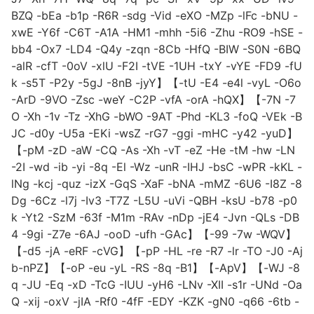
BZQ -bEa -b1p -R6R -sdg -Vid -eXO -MZp -lFc -bNU -
xwE -Y6f -C6T -A1A -HM1 -mhh -5i6 -Zhu -RO9 -hSE -
bb4 -Ox7 -LD4 -Q4y -zqn -8Cb -HfQ -BIW -S0N -6BQ
-alR -cfT -0oV -xlU -F2I -tVE -1UH -txY -vYE -FD9 -fU
k -s5T -P2y -5gJ -8nB -jyY】【-tU -E4 -e4l -vyL -O6o
-ArD -9VO -Zsc -weY -C2P -vfA -orA -hQX】【-7N -7
O -Xh -1v -Tz -XhG -bWO -9AT -Phd -KL3 -foQ -VEk -B
JC -d0y -U5a -EKi -wsZ -rG7 -ggi -mHC -y42 -yuD】
【-pM -zD -aW -CQ -As -Xh -vT -eZ -He -tM -hw -LN
-2I -wd -ib -yi -8q -El -Wz -unR -IHJ -bsC -wPR -kKL -
lNg -kcj -quz -izX -GqS -XaF -bNA -mMZ -6U6 -I8Z -8
Dg -6Cz -l7j -Iv3 -T7Z -L5U -uVi -QBH -ksU -b78 -p0
k -Yt2 -SzM -63f -M1m -RAv -nDp -jE4 -Jvn -QLs -DB
4 -9gi -Z7e -6AJ -ooD -ufh -GAc】【-99 -7w -WQV】
【-d5 -jA -eRF -cVG】【-pP -HL -re -R7 -lr -TO -J0 -Aj
b-nPZ】【-oP -eu -yL -RS -8q -B1】【-ApV】【-WJ -8
q -JU -Eq -xD -TcG -IUU -yH6 -LNv -XII -s1r -UNd -Oa
Q -xij -oxV -jIA -Rf0 -4fF -EDY -KZK -gN0 -q66 -6tb -