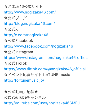
☆乃木坂46公式サイト
http://www.nogizaka46.com/
☆公式ブログ
http://blog.nogizaka46.com/
☆公式X
http://x.com/nogizaka46
☆公式Facebook
http://www.facebook.com/nogizaka46
☆公式Instagram
https://www.instagram.com/nogizaka46_official
☆公式TikTok
https://www.tiktok.com/@nogizaka46_official
☆イベント応募サイト forTUNE music
http://fortunemusic.jp/
★公式動画／配信★
公式YouTubeチャンネル
http://youtube.com/user/nogizaka46SMEJ