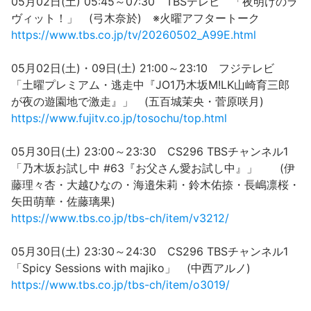
05月02日(土) 05:45～07:30 TBSテレビ 「夜明けのラ
ヴィット！」 (弓木奈於) ※火曜アフタートーク
https://www.tbs.co.jp/tv/20260502_A99E.html
05月02日(土)・09日(土) 21:00～23:10 フジテレビ
「土曜プレミアム・逃走中『JO1乃木坂M!LK山崎育三郎
が夜の遊園地で激走』」 (五百城茉央・菅原咲月)
https://www.fujitv.co.jp/tosochu/top.html
05月30日(土) 23:00～23:30 CS296 TBSチャンネル1
「乃木坂お試し中 #63『お父さん愛お試し中』」 (伊
藤理々杏・大越ひなの・海邉朱莉・鈴木佑捺・長嶋凛桜・
矢田萌華・佐藤璃果)
https://www.tbs.co.jp/tbs-ch/item/v3212/
05月30日(土) 23:30～24:30 CS296 TBSチャンネル1
「Spicy Sessions with majiko」 (中西アルノ)
https://www.tbs.co.jp/tbs-ch/item/o3019/