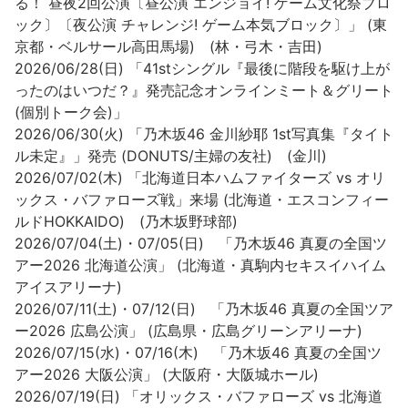
る！ 昼夜2回公演〔昼公演 エンジョイ! ゲーム文化祭ブロ
ック〕〔夜公演 チャレンジ! ゲーム本気ブロック〕」 (東
京都・ベルサール高田馬場) (林・弓木・吉田)
2026/06/28(日) 「41stシングル『最後に階段を駆け上が
ったのはいつだ？』発売記念オンラインミート＆グリート
(個別トーク会)」
2026/06/30(火) 「乃木坂46 金川紗耶 1st写真集『タイト
ル未定』」発売 (DONUTS/主婦の友社) (金川)
2026/07/02(木) 「北海道日本ハムファイターズ vs オリ
ックス・バファローズ戦」来場 (北海道・エスコンフィー
ルドHOKKAIDO) (乃木坂野球部)
2026/07/04(土)・07/05(日) 「乃木坂46 真夏の全国ツ
アー2026 北海道公演」 (北海道・真駒内セキスイハイム
アイスアリーナ)
2026/07/11(土)・07/12(日) 「乃木坂46 真夏の全国ツア
ー2026 広島公演」 (広島県・広島グリーンアリーナ)
2026/07/15(水)・07/16(木) 「乃木坂46 真夏の全国ツ
アー2026 大阪公演」 (大阪府・大阪城ホール)
2026/07/19(日) 「オリックス・バファローズ vs 北海道