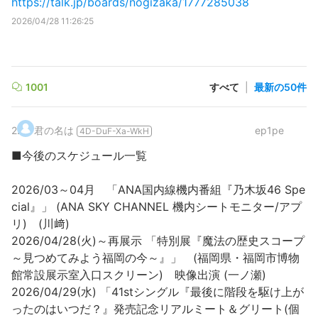
https://talk.jp/boards/nogizaka/1777285038
2026/04/28 11:26:25
1001
すべて
|
最新の50件
2
.
君の名は
ep1pe
4D-DuF-Xa-WkH
■今後のスケジュール一覧
2026/03～04月 「ANA国内線機内番組『乃木坂46 Spe
cial』」 (ANA SKY CHANNEL 機内シートモニター/アプ
リ) (川﨑)
2026/04/28(火)～再展示 「特別展『魔法の歴史スコープ
～見つめてみよう福岡の今～』」 (福岡県・福岡市博物
館常設展示室入口スクリーン) 映像出演 (一ノ瀬)
2026/04/29(水) 「41stシングル『最後に階段を駆け上が
ったのはいつだ？』発売記念リアルミート＆グリート(個