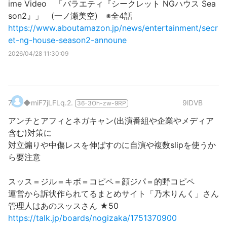
ime Video 「バラエティ『シークレット NGハウス Sea
son2』」 (一ノ瀬美空) ※全4話
https://www.aboutamazon.jp/news/entertainment/secr
et-ng-house-season2-announe
2026/04/28 11:30:09
7
.
◆miF7jLFLq.2.
9lDVB
36-3Oh-zw-9RP
アンチとアフィとネガキャン(出演番組や企業やメディア
含む)対策に
対立煽りや中傷レスを伸ばすのに自演や複数slipを使うか
ら要注意
スッス＝ジル＝キボ＝コピペ＝顔ジパ＝的野コピペ
運営から訴状作られてるまとめサイト「乃木りんく」さん
管理人はあのスッスさん ★50
https://talk.jp/boards/nogizaka/1751370900