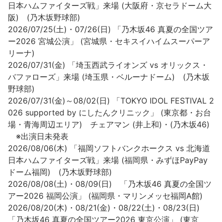
日本ハムファイターズ戦」来場 (大阪府・京セラドーム大
阪) (乃木坂野球部)
2026/07/25(土)・07/26(日) 「乃木坂46 真夏の全国ツア
ー2026 宮城公演」 (宮城県・セキスイハイムスーパーア
リーナ)
2026/07/31(金) 「埼玉西武ライオンズ vs オリックス・
バファローズ」来場 (埼玉県・ベルーナドーム) (乃木坂
野球部)
2026/07/31(金)～08/02(日) 「TOKYO IDOL FESTIVAL 2
026 supported by にしたんクリニック」 (東京都・お台
場・青海周辺エリア) チェアマン (井上和)・(乃木坂46)
※出演日未発表
2026/08/06(木) 「福岡ソフトバンクホークス vs 北海道
日本ハムファイターズ戦」来場 (福岡県・みずほPayPay
ドーム福岡) (乃木坂野球部)
2026/08/08(土)・08/09(日) 「乃木坂46 真夏の全国ツ
アー2026 福岡公演」 (福岡県・マリンメッセ福岡A館)
2026/08/20(木)・08/21(金)・08/22(土)・08/23(日)
「乃木坂46 真夏の全国ツアー2026 東京公演」 (東京