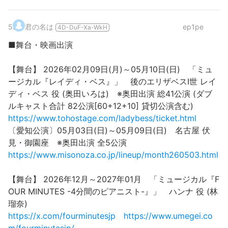
5
.
君の名は
ep1pe
4D-DuF-Xa-WkH
■舞台・映画出演
【舞台】 2026年02月09日(月)～05月10日(日) 「ミュ
ージカル『レイディ・ベス』」 後のエリザベスⅠ世 レイ
ディ・ベス 役 (奥田いろは) ※奥田出演 総41公演 (ダブ
ルキャスト合計 82公演[60+12+10] 貸切公演含む)
https://www.tohostage.com/ladybess/ticket.html
〔愛知公演〕05月03日(日)～05月09日(日) 名古屋 伏
見・御園座 ※奥田出演 全5公演
https://www.misonoza.co.jp/lineup/month260503.html
【舞台】 2026年12月～2027年01月 「ミュージカル『F
OUR MINUTES -4分間のピアニスト-』」 ハンナ 役 (林
瑠奈)
https://x.com/fourminutesjp
https://www.umegei.co