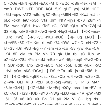
C -CGe -bkN -pDN -EAk -MTb -wQc -qBh -1ex -aMT -
YmD -DWZ -v1T -ODF -KGf -5jK -qHT -ysj -MJ8 -1GC
-6Id -cpw -AT2 -s6c -gSZ -8eq -M9N -IIG -KwJ -cJn -
pLq -oxK -IeC -p3o -Vta -JIm -NfV -gys -b78 -Z8m -n
EM -wac -QBH -bwv -TcF -rGJ -Y6E -QLs -aTs -7Wj -4
33 -tBp -zM6 -tB6 -Jw3 -jw3 -NqG -kLa】【-0K -mx-
-U7o -7Wj】【-R3 -yO -hKG -nOl】【-ij- -8q -LRG】【-
rJ -VFB -6D -7H -Xs -rI -wR -74 -DW -w7 -IC -nN -72 -
IJ -Gy -Dn -WU -Eg -F7 -am -sb -co -5v -yw -KE -CA
-K4 -8F -cM -th -PM -Vn -7B -gK -Ua -tb -lsC -iUo -w
e7 -sVz -78J -Psm -a1J -nBp -lwY -l6p -bq9 -Pw2 -Dn
f -SDr -bd0 -L15 -ZPd -aCQ -VJq -p5E -Edb -yBx -RvZ
-Hvl -yOv -sKS -DGe】【-DS -YTn -uR -js -4I -5l6 -b
2】【-hC -lHL -q9R -JsL -Zsc -CIz -o4 -w2h -e3e -OL
Z -wR -GEl -VFB -PzD -60d -okj -wm3 -3I -PHS -MAr
-8Je -3zH】【-17 -Mkb -1z -Bcj -QOy -osa -km -BV -e
kC -AoT -TzS -1UD -8Y0 -NWg -LkU -as -i4A -pW -MX
-6U -3f -u8 -XO -uX -Bn -G1 -a0 -2M -Vi -8U -bg -ds -
J7 -Xh -7H -WQ -8q -7q -pc -Sf -xV -9p -xx -UD -iv9 -