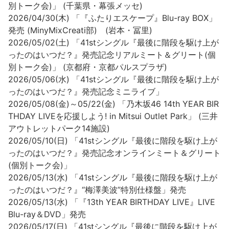
別トーク会)」 (千葉県・幕張メッセ)
2026/04/30(木) 「『ふたりエスケープ』Blu-ray BOX」
発売 (MinyMixCreati部) (岩本・冨里)
2026/05/02(土) 「41stシングル『最後に階段を駆け上が
ったのはいつだ？』発売記念リアルミート＆グリート(個
別トーク会)」 (京都府・京都パルスプラザ)
2026/05/06(水) 「41stシングル『最後に階段を駆け上が
ったのはいつだ？』発売記念ミニライブ」
2026/05/08(金)～05/22(金) 「乃木坂46 14th YEAR BIR
THDAY LIVEを応援しよう! in Mitsui Outlet Park」 (三井
アウトレットパーク14施設)
2026/05/10(日) 「41stシングル『最後に階段を駆け上が
ったのはいつだ？』発売記念オンラインミート＆グリート
(個別トーク会)」
2026/05/13(水) 「41stシングル『最後に階段を駆け上が
ったのはいつだ？』“梅澤美波”特別仕様盤」発売
2026/05/13(水) 「『13th YEAR BIRTHDAY LIVE』LIVE
Blu-ray＆DVD」発売
2026/05/17(日) 「41stシングル『最後に階段を駆け上が