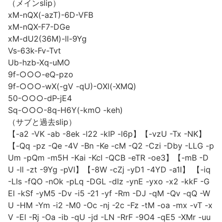
（メインslip）
xM-nQX(-azT)-6D-VFB
xM-nQX-F7-DGe
xM-dU2(36M)-ll-9Yg
Vs-63k-Fv-Tvt
Ub-hzb-Xq-uMO
9f-○○○-eQ-pzo
9f-○○○-wX(-gV -qU)-OXl(-XMQ)
50-○○○-dP-jE4
Sq-○○○-8q-H6Y(-kmO -keh)
（サブと過去slip）
【-a2 -VK -ab -8ek -l22 -kIP -l6p】【-vzU -Tx -NK】
【-Qq -pz -Qe -4V -Bn -Ke -cM -Q2 -Czi -Dby -LLG -p
Um -pQm -m5H -Kai -Kcl -QCB -eTR -oe3】【-mB -D
U -ll -zt -9Yg -pVl】【-8W -cZj -yD1 -4YD -a1I】 【-iq
-LIs -fQO -nOk -pLq -DGL -dIz -ynE -yxo -x2 -kkF -G
El -kSf -yM5 -Dv -i5 -21 -yf -Rm -DJ -qM -Qv -qQ -W
U -HM -Ym -i2 -M0 -Oc -nj -2c -Fz -tM -oa -mx -vT -x
V -El -Rj -Oa -ib -qU -jd -LN -RrF -9O4 -qE5 -XMr -uu