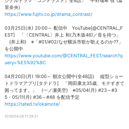
ジナルドラマ『コントラスト』全8話」 中野瑞希 役 (冨
里奈央)
https://www.fujitv.co.jp/drama_contrast/
03月25日(水) 20:00～ 配信中 YouTube[@CENTRAL_F
EST] 「〔CENTRAL〕井上 和(乃木坂46)／音を待つ」
(井上和) ※「#01/#02/なぜ横浜市歌が歌えるのか??」
を公開中
https://www.youtube.com/@CENTRAL_FEST/search?q
uery=%E5%92%8C
04月20日(月) 19:00～ 順次公開中(全48話) 縦型ショー
トドラマアプリ[タテドラ] 「岡田康太35歳、モテすぎて
困ってます。」 (一ノ瀬美空) ※05/04(月) #23～#3
5・05/11(月) #36～#48 を配信予定
https://tated.tv/okamote/
2026/04/28 11:29:31