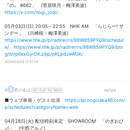
『の』 #682」 (菅原咲月・梅澤美波)
https://x.com/nogi_joqr/
05月03日(日) 20:05～22:55 NHK AM 「らじらー! サ
ンデー」 (川﨑桜・梅澤美波)
https://www.nhk.jp/p/radirer/rs/88W859PYQ9/schedul
e/
https://www.nhk.jp/p/radirer/rs/88W859PYQ9/blo
g/bl/p6kxGyrDKJ/bp/pKLpdJeWGK/
2026/04/28 11:27:54
4
.
君の名は
ep1pe
4D-DuF-Xa-WkH
■ウェブ単発・ゲスト出演
https://sp.nogizaka46.com/
p/schedules?categoryName=web
04月28日(火) 配信時刻未定 SHOWROOM 「のぎおび
⊿」 (中西アルノ)