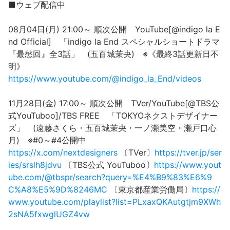
■ウェブ配信中
08月04日(月) 21:00～ 順次公開 YouTube[@indigo la E
nd Official] 「indigo la End スペシャルショートドラマ
『最愁回』全3話」 (五百城茉央) ※《最終3話更新日不
明》
https://www.youtube.com/@indigo_la_End/videos
11月28日(金) 17:00～ 順次公開 TVer/YouTube[@TBS公
式YouTuboo]/TBS FREE 「TOKYOネクストデザイナー
ズ」 (遠藤さくら・五百城茉央・一ノ瀬美空・瀬戸口心
月) ※#0～#4公開中
https://x.com/nextdesigners
〔TVer〕
https://tver.jp/ser
ies/srslh8jdvu
〔TBS公式 YouTuboo〕
https://www.yout
ube.com/@tbspr/search?query=%E4%B9%83%E6%9
C%A8%E5%9D%8246MC
〔東京都産業労働局〕
https://
www.youtube.com/playlist?list=PLxaxQKAutgtjm9XWh
2sNA5fxwglUGZ4vw