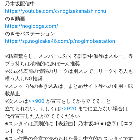
乃木坂配信中
https://youtube.com/c/nogizakahaishinchu
のぎ動画
https://nogidoga.com/
のぎモバステーション
https://sp.nogizaka46.com/p/nogimobastation
※粘着荒らし、メンバーに対する誹謗中傷等はスルー、専
ブラ持ちは積極的にあぼーん推奨
※公式発表前の情報のリークは別スレで、リークする人も
構う人もNG推奨
※スレッド内の書き込みは、まとめサイト等への引用・転
載禁止
※次スレは
>>900
が宣言をしてから立てること
立てられない、もしくは
>>920
までに立たない場合は、
代行宣言した人が立ててください
※スレタイは原則的に【表題曲】乃木坂46★(数字)【本ス
レ】です
※スレ住民の合意で決められた最も中立的なスレタイです