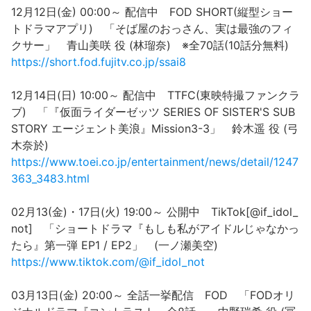
12月12日(金) 00:00～ 配信中 FOD SHORT(縦型ショー
トドラマアプリ) 「そば屋のおっさん、実は最強のフィ
クサー」 青山美咲 役 (林瑠奈) ※全70話(10話分無料)
https://short.fod.fujitv.co.jp/ssai8
12月14日(日) 10:00～ 配信中 TTFC(東映特撮ファンクラ
ブ) 「『仮面ライダーゼッツ SERIES OF SISTER'S SUB
STORY エージェント美浪』Mission3-3」 鈴木遥 役 (弓
木奈於)
https://www.toei.co.jp/entertainment/news/detail/1247
363_3483.html
02月13(金)・17日(火) 19:00～ 公開中 TikTok[@if_idol_
not] 「ショートドラマ『もしも私がアイドルじゃなかっ
たら』第一弾 EP1 / EP2」 (一ノ瀬美空)
https://www.tiktok.com/@if_idol_not
03月13日(金) 20:00～ 全話一挙配信 FOD 「FODオリ