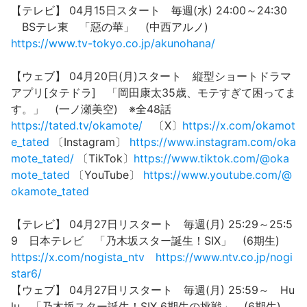
【テレビ】 04月15日スタート 毎週(水) 24:00～24:30
BSテレ東 「惡の華」 (中西アルノ)
https://www.tv-tokyo.co.jp/akunohana/
【ウェブ】 04月20日(月)スタート 縦型ショートドラマ
アプリ[タテドラ] 「岡田康太35歳、モテすぎて困ってま
す。」 (一ノ瀬美空) ※全48話
https://tated.tv/okamote/
〔X〕
https://x.com/okamot
e_tated
〔Instagram〕
https://www.instagram.com/oka
mote_tated/
〔TikTok〕
https://www.tiktok.com/@oka
mote_tated
〔YouTube〕
https://www.youtube.com/@
okamote_tated
【テレビ】 04月27日リスタート 毎週(月) 25:29～25:5
9 日本テレビ 「乃木坂スター誕生！SIX」 (6期生)
https://x.com/nogista_ntv
https://www.ntv.co.jp/nogi
star6/
【ウェブ】 04月27日リスタート 毎週(月) 25:59～ Hu
lu 「乃木坂スター誕生！SIX 6期生の挑戦」 (6期生)