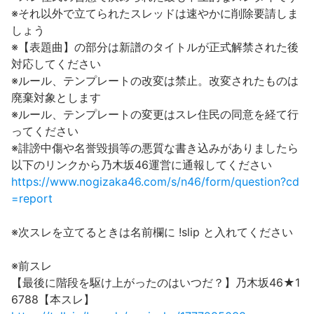
※それ以外で立てられたスレッドは速やかに削除要請しま
しょう
※【表題曲】の部分は新譜のタイトルが正式解禁された後
対応してください
※ルール、テンプレートの改変は禁止。改変されたものは
廃棄対象とします
※ルール、テンプレートの変更はスレ住民の同意を経て行
ってください
※誹謗中傷や名誉毀損等の悪質な書き込みがありましたら
以下のリンクから乃木坂46運営に通報してください
https://www.nogizaka46.com/s/n46/form/question?cd
=report
※次スレを立てるときは名前欄に !slip と入れてください
※前スレ
【最後に階段を駆け上がったのはいつだ？】乃木坂46★1
6788【本スレ】