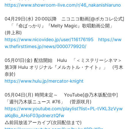
https://www.showroom-live.com/r/46_nakanishiaruno
04月29日(水) 20:00以降 ニコニコ動画[@ボカコレ公式]
「『命ばっかり』『Melty Magic』歌唱動画公開」
(井上和)
https://www.nicovideo.jp/user/116176195
https://ww
w.thefirsttimes.jp/news/0000779920/
05月01日(金) 配信開始 Hulu 「＜ミステリーシネマ＞
第3弾 Hulu オリジナル『メルカトル・ナイト』」 (弓木
奈於)
https://www.hulu.jp/mercator-knight
05月04日(月) 時間未定～ YouTube[@乃木坂配信中]
「週刊乃木坂ニュース #76」 (菅原咲月)
https://www.youtube.com/playlist?list=PL-tVKL3zVyw
aKqBo_AHoF03pdnerztQfw
△前回放送アーカイブ(次回配信まで)