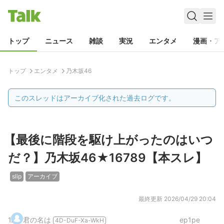
トップ
ニュース
雑談
実況
エンタメ
漫画・ア
トップ
エンタメ
乃木坂46
このスレッドはアーカイブ化された過去ログです。
【最後に階段を駆け上がったのはいつ
だ？】乃木坂46★16789【本スレ】
slip
アーカイブ
最終更新
2026/04/29 20:04
1
.
君の名は
ep1pe
4D-DuF-Xa-WkH