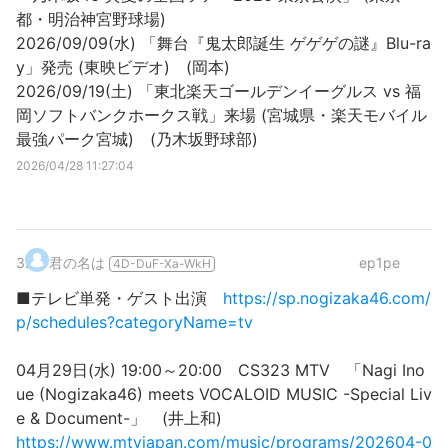
都・明治神宮野球場)
2026/09/09(水) 「舞台『鬼太郎誕生 ゲゲゲの謎』Blu-ra
y」発売 (東映ビデオ) (岡本)
2026/09/19(土) 「東北楽天ゴールデンイーグルス vs 福
岡ソフトバンクホークス戦」来場 (宮城県・楽天モバイル
最強パーク宮城) (乃木坂野球部)
2026/04/28 11:27:04
3
.
君の名は
ep1pe
4D-DuF-Xa-WkH
■テレビ単発・ゲスト出演
https://sp.nogizaka46.com/
p/schedules?categoryName=tv
04月29日(水) 19:00～20:00 CS323 MTV 「Nagi Ino
ue (Nogizaka46) meets VOCALOID MUSIC -Special Liv
e & Document-」 (井上和)
https://www.mtvjapan.com/music/programs/202604-0