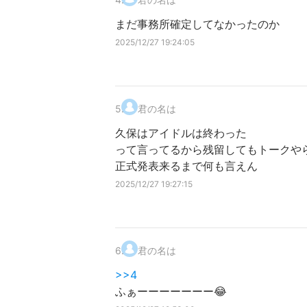
まだ事務所確定してなかったのか
2025/12/27 19:24:05
5
.
君の名は
久保はアイドルは終わった
って言ってるから残留してもトークや
正式発表来るまで何も言えん
2025/12/27 19:27:15
6
.
君の名は
>>4
ふぁーーーーーーー😂