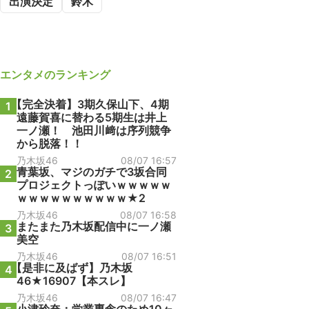
出演決定
鈴木
エンタメ
のランキング
【完全決着】3期久保山下、4期
1
遠藤賀喜に替わる5期生は井上
一ノ瀬！ 池田川﨑は序列競争
から脱落！！
乃木坂46
08/07 16:57
青葉坂、マジのガチで3坂合同
2
プロジェクトっぽいｗｗｗｗｗ
ｗｗｗｗｗｗｗｗｗｗ★2
乃木坂46
08/07 16:58
またまた乃木坂配信中に一ノ瀬
3
美空
乃木坂46
08/07 16:51
【是非に及ばず】乃木坂
4
46★16907【本スレ】
乃木坂46
08/07 16:47