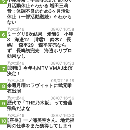
小津玲奈：学業専念のため10ヶ
5
月活動休止←わかる 増田三莉
音：体調不良のため3ヶ月活動
休止（一部活動継続）←わから
ない
乃木坂46
08/07 16:58
ミーグリ8次結果 愛宕6 小津
6
3 海邉12 川端1 鈴木7 長
嶋1 森平29 森平完売なら
ず 長嶋初完売 海邉ホリプロ
効果なし
乃木坂46
08/07 16:33
【朗報】今年もMTV VMAJ出演
7
決定！
乃木坂46
08/07 16:18
来週月曜のラヴィットに武元唯
8
衣出演
乃木坂46
08/07 16:56
歴代で「THE乃木坂」って齋藤
9
飛鳥だよな
乃木坂46
08/07 16:30
【座長】一ノ瀬美空さん、地元福
10
岡の仕事をまた獲得してしまう