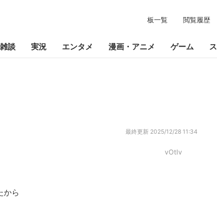
板一覧
閲覧履歴
雑談
実況
エンタメ
漫画・アニメ
ゲーム
ス
最終更新
2025/12/28 11:34
vOtIv
たから