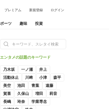
プレミアム
新規登録
ログイン
ポーツ
趣味
投資
エンタメの
話題のキーワード
乃木坂
一ノ瀬
井上
活動休止
川﨑
小津
森平
美空
池田
青葉
遠藤
賀喜
久保山
増田
莉音
長嶋
玲奈
学業専念