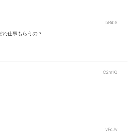
bRibS
ぼれ仕事もらうの？
C2m1Q
vFcJv