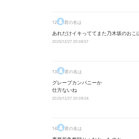
12
.
君の名は
あれだけイキっててまた乃木坂のおこ
2025/12/27 20:08:57
13
.
君の名は
グレープカンパニーか
仕方ないね
2025/12/27 20:09:24
14
.
君の名は