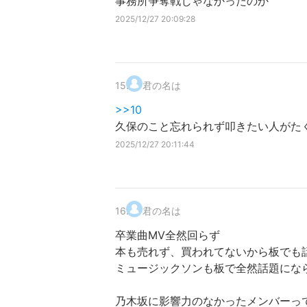
事務所争奪戦じゃなかったのか
2025/12/27 20:09:28
15
.
君の名は
>>10
久保のこと忘れられず叩きたい人がた
2025/12/27 20:11:44
16
.
君の名は
卒業曲MV全然回らず
本も売れず、買われてないから板でも
ミュージックソンも板で全然話題にな
乃木坂に影響力のなかったメンバーっ