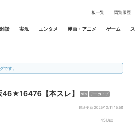
板一覧
閲覧履歴
雑談
実況
エンタメ
漫画・アニメ
ゲーム
ス
グです。
木坂46★16476【本スレ】
slip
アーカイブ
最終更新
2025/10/11 15:58
45Usx