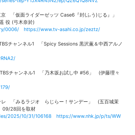
pl/series-tep-Y1JX4RN5N2/ep/QZ6Q1Q8NVZ
テレビ東京 「仮面ライダーゼッツ Case6『封(ふう)じる』」
 役 (弓木奈於)
ory/0006/
https://www.tv-asahi.co.jp/zeztz/
96 TBSチャンネル1 「Spicy Sessions 黒沢薫＆中西アルノ
/yRNA2/
S296 TBSチャンネル1 「乃木坂お試し中 #56」 (伊藤理々
3179/
NHK Eテレ 「みるラジオ らじらー！サンデー」 (五百城茉
09/28回を取材
les/2025/10/31/106168
https://www.nhk.jp/p/ts/WW