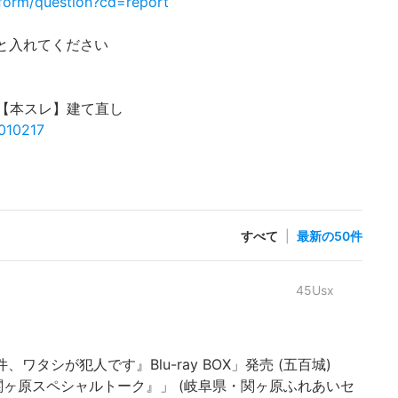
form/question?cd=report
p と入れてください
475【本スレ】建て直し
0010217
すべて
|
最新の50件
45Usx
の事件、ワタシが犯人です』Blu-ray BOX」発売 (五百城)
025『関ヶ原スペシャルトーク』」 (岐阜県・関ヶ原ふれあいセ