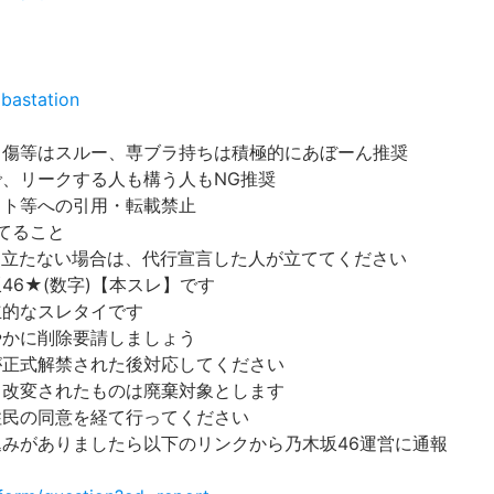
bastation
中傷等はスルー、専ブラ持ちは積極的にあぼーん推奨
で、リークする人も構う人もNG推奨
イト等への引用・転載禁止
てること
立たない場合は、代行宣言した人が立ててください
46★(数字)【本スレ】です
立的なスレタイです
やかに削除要請しましょう
が正式解禁された後対応してください
。改変されたものは廃棄対象とします
住民の同意を経て行ってください
込みがありましたら以下のリンクから乃木坂46運営に通報