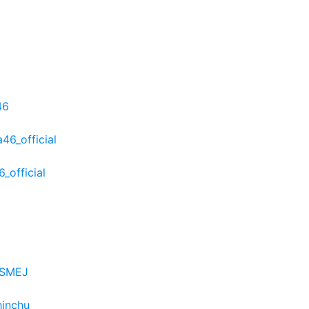
46
46_official
_official
6SMEJ
hinchu