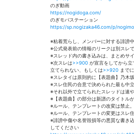
のぎ動画
https://nogidoga.com/
のぎモバステーション
https://sp.nogizaka46.com/p/nogimo
※粘着荒らし、メンバーに対する誹謗
※公式発表前の情報のリークは別スレ
※スレッド内の書き込みは、まとめサ
※次スレは
>>900
が宣言をしてから立
立てられない、もしくは
>>920
までに
※スレタイは原則的に【表題曲】乃木坂
※スレ住民の合意で決められた最も中
※それ以外で立てられたスレッドは速
※【表題曲】の部分は新譜のタイトル
※ルール、テンプレートの改変は禁止
※ルール、テンプレートの変更はスレ
※誹謗中傷や名誉毀損等の悪質な書き
してください