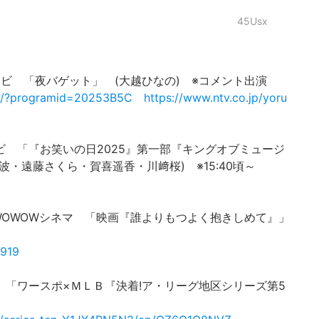
45Usx
 日本テレビ 「夜バゲット」 (大越ひなの) ※コメント出演
ail/?programid=20253B5C
https://www.ntv.co.jp/yoru
TBSテレビ 「『お笑いの日2025』第一部『キングオブミュージ
・遠藤さくら・賀喜遥香・川﨑桜) ※15:40頃～
BS193 WOWOWシネマ 「映画『誰よりもつよく抱きしめて』」
4919
NHK BS 「ワースポ×ＭＬＢ『決着!ア・リーグ地区シリーズ第5