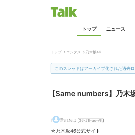
トップ
ニュース
トップ
エンタメ
乃木坂46
このスレッドはアーカイブ化された過去ロ
【Same numbers】乃
1
.
君の名は
36-J1I-ao-Vft
☆乃木坂46公式サイト