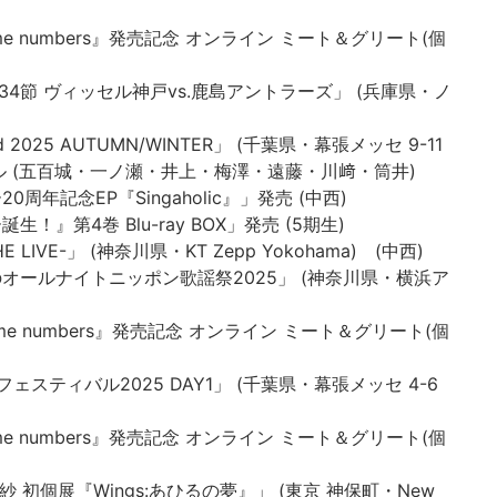
『Same numbers』発売記念 オンライン ミート＆グリート(個
ーグ第34節 ヴィッセル神戸vs.鹿島アントラーズ」 (兵庫県・ノ
Award 2025 AUTUMN/WINTER」 (千葉県・幕張メッセ 9-11
6)・モデル (五百城・一ノ瀬・井上・梅澤・遠藤・川﨑・筒井)
20周年記念EP『Singaholic』」発売 (中西)
誕生！』第4巻 Blu-ray BOX」発売 (5期生)
 -THE LIVE-」 (神奈川県・KT Zepp Yokohama) (中西)
インのオールナイトニッポン歌謡祭2025」 (神奈川県・横浜ア
『Same numbers』発売記念 オンライン ミート＆グリート(個
ムフェスティバル2025 DAY1」 (千葉県・幕張メッセ 4-6
『Same numbers』発売記念 オンライン ミート＆グリート(個
池田瑛紗 初個展『Wings:あひるの夢』」 (東京 神保町・New