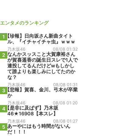
エンタメ
のランキング
【珍報】日向坂さん新曲タイト
1
ル、『イチャイチャ虫』ｗｗｗ
乃木坂46
08/08 01:32
なんかスッスこと大賀康裕さん
2
が賀喜遥香の誕生日スレで1人で
連投してるんだけどwもしかし
て誰よりも楽しみにしてたのか
な？
乃木坂46
08/08 01:31
【悲報】賀喜、金川、弓木が卒業
3
か
乃木坂46
08/08 01:20
【是非に及ばず】乃木坂
4
46★16908【本スレ】
乃木坂46
08/08 01:27
あーやにはもう時間がないん
5
だ！！！