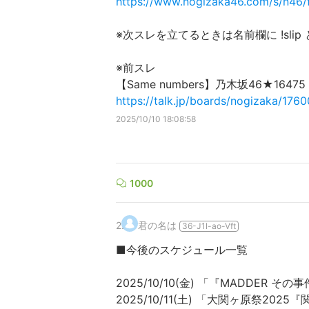
https://www.nogizaka46.com/s/n46/
※次スレを立てるときは名前欄に !sli
※前スレ
【Same numbers】乃木坂46★16
https://talk.jp/boards/nogizaka/176
2025/10/10 18:08:58
1000
2
.
君の名は
36-J1I-ao-Vft
■今後のスケジュール一覧
2025/10/10(金) 「『MADDER そ
2025/10/11(土) 「大関ヶ原祭2