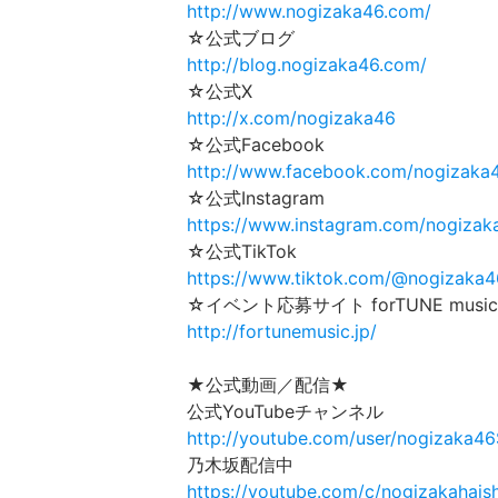
http://www.nogizaka46.com/
☆公式ブログ
http://blog.nogizaka46.com/
☆公式X
http://x.com/nogizaka46
☆公式Facebook
http://www.facebook.com/nogizaka
☆公式Instagram
https://www.instagram.com/nogizaka
☆公式TikTok
https://www.tiktok.com/@nogizaka46
☆イベント応募サイト forTUNE music
http://fortunemusic.jp/
★公式動画／配信★
公式YouTubeチャンネル
http://youtube.com/user/nogizaka4
乃木坂配信中
https://youtube.com/c/nogizakahais