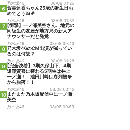
乃木坂46
08/08 01:26
賀喜遥香ちゃん25歳の誕生日お
6
めでとう🍰🎉
乃木坂46
08/08 01:32
【衝撃】一ノ瀬美空さん、地元の
7
同級生の友達が地方局の新人ア
ナウンサーだと発覚
乃木坂46
08/08 00:43
乃木坂46のCM出演が減ってい
8
るのは何故？
乃木坂46
08/08 01:28
【完全決着】3期久保山下、4期
9
遠藤賀喜に替わる5期生は井上
一ノ瀬！ 池田川﨑は序列競争
から脱落！！
乃木坂46
08/08 00:42
またまた乃木坂配信中に一ノ瀬
10
美空
乃木坂46
08/08 00:59