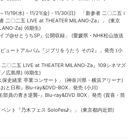
(月)～11/19(水)・11/21(金)・11/30(日) 「新参者 二〇二五 i
者 二〇二五 LIVE at THEATER MILANO-Za』」 (東京
NO-Za) (6期生)
ンパスライブ@せとうちSP』公開収録」 (愛媛県・NHK松山放送
リ トリビュートアルバム『ジブリをうたう その2』」発売 (小
者 二〇二五 LIVE at THEATER MILANO-Za』109シネマズ
広島県) (6期生)
⽊坂46 久保史緒⾥ 卒業コンサート」 (神奈川県・横浜アリーナ)
おと日和』Blu-ray&DVD-BOX」発売 (小川)
ラモ部員の青き逆襲-』Blu-ray&DVD BOX」発売 (賀喜・筒
ベント『乃木フェス SoloFes♪』」 (東京都内近郊)