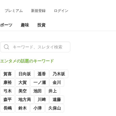
プレミアム
新規登録
ログイン
ポーツ
趣味
投資
エンタメの
話題のキーワード
賀喜
日向坂
遥香
乃木坂
康裕
大賀
一ノ瀬
金川
弓木
美空
池田
井上
森平
地方局
川﨑
遠藤
長嶋
鈴木
小津
久保山