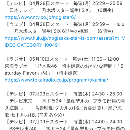
【テレビ】 04月28日スタート 毎週(月) 25:29～25:59
日本テレビ 「乃木坂スター誕生! SIX」 (6期生)
https://www.ntv.co.jp/nogistar6/
【ウェブ】 04月28日スタート 毎週(月) 25:59～ Hulu
「乃木坂スター誕生! SIX 6期生の挑戦」 (6期生)
https://www.hulu.jp/nogizaka-star-is-born/assets?ht=V
IDEO_CATEGORY-100491
【ラジオ】 05月10日スタート 毎週(土) 11:30～12:00
東海ラジオ 「乃木坂46 岡本姫奈のおかひな時間 (「S
aturday Flavor」内)」 (岡本姫奈)
https://www.tokairadio.co.jp/program/okahina/
【テレビ】 07月03日スタート 毎週(木) 24:30～25:00
テレビ東京 「木ドラ24『量産型ルカ -プラモ部員の青
き逆襲-』」 高嶺瑠夏[タカルカ]役 (賀喜遥香)／瀬戸流
歌[セトルカ]役 (筒井あやめ)
【テレビ】 07月09日スタート 毎週(水) 24:00～24:00
BSテレ東/4K 「木ドラ24『量産型ルカ -プラモ部員の