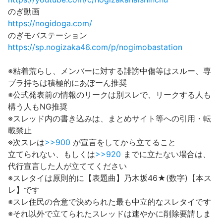
のぎ動画
https://nogidoga.com/
のぎモバステーション
https://sp.nogizaka46.com/p/nogimobastation
※粘着荒らし、メンバーに対する誹謗中傷等はスルー、専
ブラ持ちは積極的にあぼーん推奨
※公式発表前の情報のリークは別スレで、リークする人も
構う人もNG推奨
※スレッド内の書き込みは、まとめサイト等への引用・転
載禁止
※次スレは
>>900
が宣言をしてから立てること
立てられない、もしくは
>>920
までに立たない場合は、
代行宣言した人が立ててください
※スレタイは原則的に【表題曲】乃木坂46★(数字)【本ス
レ】です
※スレ住民の合意で決められた最も中立的なスレタイです
※それ以外で立てられたスレッドは速やかに削除要請しま