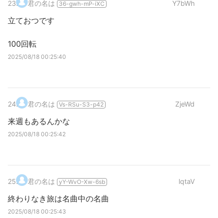
23
.
君の名は
Y7bWh
36-gwh-mP-iXC
立ておつです
100回転
2025/08/18 00:25:40
24
.
君の名は
ZjeWd
Vs-RSu-S3-p42
来週もあるんかな
2025/08/18 00:25:42
25
.
君の名は
lqtaV
yY-WvO-Xw-6sb
終わりなき旅は名曲中の名曲
2025/08/18 00:25:43