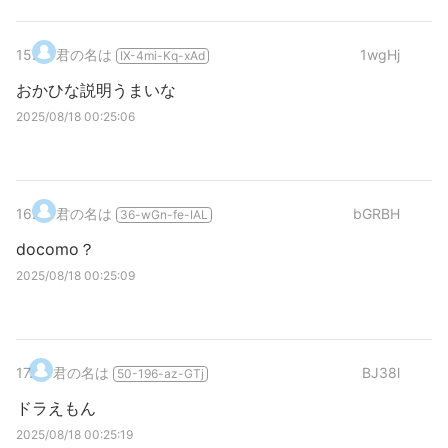
15
.
君の名は
1wgHj
IX-4mi-Kq-xAd
おかひな説明うまいな
2025/08/18 00:25:06
16
.
君の名は
bGRBH
36-wGn-fe-IAL
docomo？
2025/08/18 00:25:09
17
.
君の名は
BJ38l
50-196-az-GTj
ドラえもん
2025/08/18 00:25:19