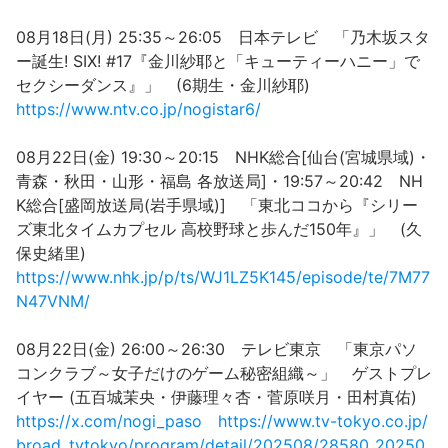
08月18日(月) 25:35～26:05 日本テレビ 「乃木坂スタ
ー誕生! SIX! #17『金川紗耶と「キューティーハニー」で
セクシーダンス』」 (6期生・金川紗耶)
https://www.ntv.co.jp/nogistar6/
08月22日(金) 19:30～20:15 NHK総合[仙台(宮城県域)・
青森・秋田・山形・福島 各放送局]・19:57～20:42 NH
K総合[盛岡放送局(岩手県域)] 「東北ココから『シリー
ズ東北タイムカプセル 高校野球と歩んだ150年』」 (久
保史緒里)
https://www.nhk.jp/p/ts/WJ1LZ5K145/episode/te/7M77
N47VNM/
08月22日(金) 26:00～26:30 テレビ東京 「東京パソ
コンクラブ～女子だけのゲーム秘密組織～」 ゲストプレ
イヤー (五百城茉央・伊藤理々杏・菅原咲月・田村真佑)
https://x.com/nogi_paso
https://www.tv-tokyo.co.jp/
broad_tvtokyo/program/detail/202508/28580_20250