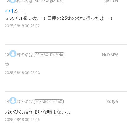
12
.
君の名は
g5TYH
vD-s7W-gM-uql
>>1
乙ー！
ミスチル良いねー！日産の25thのやつ行ったよー！
2025/08/18 00:25:02
13
.
君の名は
NdYMW
9f-M6Q-Bh-VNc
草
2025/08/18 00:25:03
14
.
君の名は
kdfye
50-N50-fe-PbC
おかひな話うまいな噛まないし
2025/08/18 00:25:05