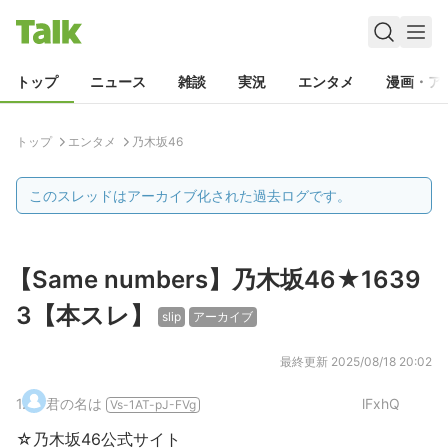
トップ
ニュース
雑談
実況
エンタメ
漫画・ア
トップ
エンタメ
乃木坂46
このスレッドはアーカイブ化された過去ログです。
【Same numbers】乃木坂46★1639
3【本スレ】
slip
アーカイブ
最終更新
2025/08/18 20:02
1
.
君の名は
lFxhQ
Vs-1AT-pJ-FVg
☆乃木坂46公式サイト