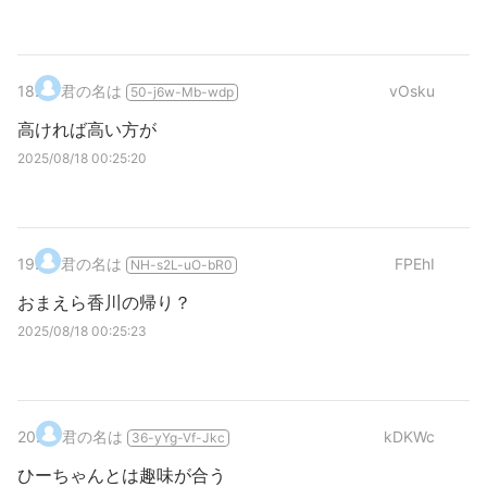
18
.
君の名は
vOsku
50-j6w-Mb-wdp
高ければ高い方が
2025/08/18 00:25:20
19
.
君の名は
FPEhI
NH-s2L-uO-bR0
おまえら香川の帰り？
2025/08/18 00:25:23
20
.
君の名は
kDKWc
36-yYg-Vf-Jkc
ひーちゃんとは趣味が合う