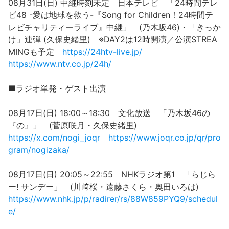
08月31日(日) 中継時刻未定 日本テレビ 「24時間テレ
ビ48 -愛は地球を救う-『Song for Children！24時間テ
レビチャリティーライブ』中継」 (乃木坂46)・「きっか
け」連弾 (久保史緒里) ※DAY2は12時開演／公演STREA
MINGも予定
https://24htv-live.jp/
https://www.ntv.co.jp/24h/
■ラジオ単発・ゲスト出演
08月17日(日) 18:00～18:30 文化放送 「乃木坂46の
『の』」 (菅原咲月・久保史緒里)
https://x.com/nogi_joqr
https://www.joqr.co.jp/qr/pro
gram/nogizaka/
08月17日(日) 20:05～22:55 NHKラジオ第1 「らじら
ー! サンデー」 (川﨑桜・遠藤さくら・奥田いろは)
https://www.nhk.jp/p/radirer/rs/88W859PYQ9/schedul
e/