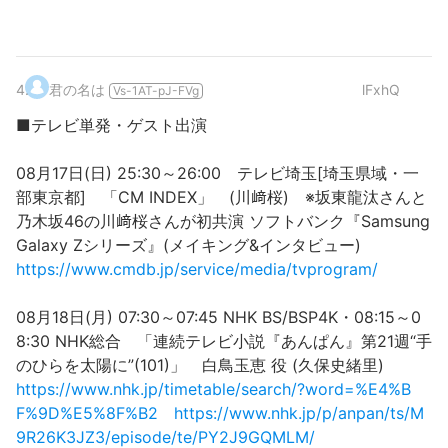
4
.
君の名は
lFxhQ
Vs-1AT-pJ-FVg
■テレビ単発・ゲスト出演
08月17日(日) 25:30～26:00 テレビ埼玉[埼玉県域・一
部東京都] 「CM INDEX」 (川﨑桜) ※坂東龍汰さんと
乃木坂46の川﨑桜さんが初共演 ソフトバンク『Samsung
Galaxy Zシリーズ』(メイキング&インタビュー)
https://www.cmdb.jp/service/media/tvprogram/
08月18日(月) 07:30～07:45 NHK BS/BSP4K・08:15～0
8:30 NHK総合 「連続テレビ小説『あんぱん』第21週“手
のひらを太陽に”(101)」 白鳥玉恵 役 (久保史緒里)
https://www.nhk.jp/timetable/search/?word=%E4%B
F%9D%E5%8F%B2
https://www.nhk.jp/p/anpan/ts/M
9R26K3JZ3/episode/te/PY2J9GQMLM/