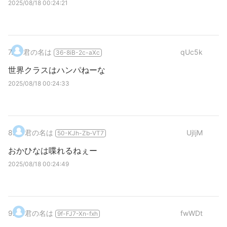
2025/08/18 00:24:21
7
.
君の名は
qUc5k
36-8iB-2c-aXc
世界クラスはハンパねーな
2025/08/18 00:24:33
8
.
君の名は
UjIjM
50-KJh-Zb-VT7
おかひなは喋れるねぇー
2025/08/18 00:24:49
9
.
君の名は
fwWDt
9f-FJ7-Xn-fxh