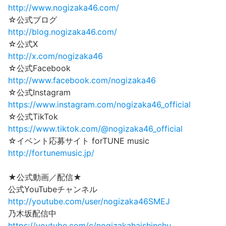
http://www.nogizaka46.com/
☆公式ブログ
http://blog.nogizaka46.com/
☆公式X
http://x.com/nogizaka46
☆公式Facebook
http://www.facebook.com/nogizaka46
☆公式Instagram
https://www.instagram.com/nogizaka46_official
☆公式TikTok
https://www.tiktok.com/@nogizaka46_official
☆イベント応募サイト forTUNE music
http://fortunemusic.jp/
★公式動画／配信★
公式YouTubeチャンネル
http://youtube.com/user/nogizaka46SMEJ
乃木坂配信中
https://youtube.com/c/nogizakahaishinchu