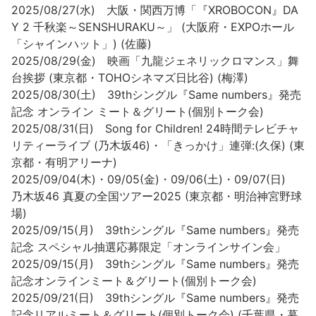
2025/08/27(水) 大阪・関西万博「『XROBOCON』DA
Y 2 千秋楽～SENSHURAKU～」 (大阪府・EXPOホール
「シャインハット」) (佐藤)
2025/08/29(金) 映画「九龍ジェネリックロマンス」舞
台挨拶 (東京都・TOHOシネマズ日比谷) (梅澤)
2025/08/30(土) 39thシングル『Same numbers』発売
記念 オンライン ミート＆グリート(個別トーク会)
2025/08/31(日) Song for Children! 24時間テレビチャ
リティーライブ (乃木坂46)・「きっかけ」連弾:(久保) (東
京都・有明アリーナ)
2025/09/04(木)・09/05(金)・09/06(土)・09/07(日)
乃木坂46 真夏の全国ツアー2025 (東京都・明治神宮野球
場)
2025/09/15(月) 39thシングル『Same numbers』発売
記念 スペシャル抽選応募限定「オンラインサイン会」
2025/09/15(月) 39thシングル『Same numbers』発売
記念オンラインミート＆グリート(個別トーク会)
2025/09/21(日) 39thシングル『Same numbers』発売
記念リアルミート＆グリート(個別トーク会) (千葉県・幕