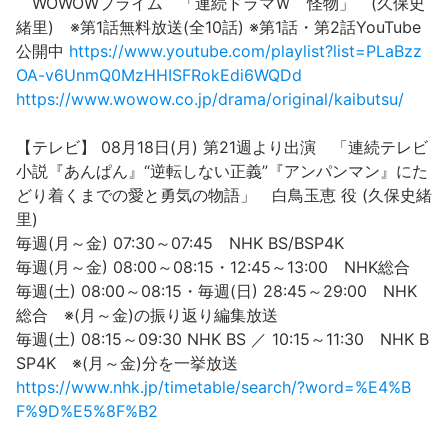
WOWOWプライム 「連続ドラマＷ 怪物」 (久保史
緒里) ※第1話無料放送(全10話) ※第1話・第2話YouTube
公開中
https://www.youtube.com/playlist?list=PLaBzz
OA-v6UnmQ0MzHHISFRokEdi6WQDd
https://www.wowow.co.jp/drama/original/kaibutsu/
【テレビ】 08月18日(月) 第21週より出演 「連続テレビ
小説『あんぱん』“逆転しない正義”『アンパンマン』にた
どり着くまでの愛と勇気の物語」 白鳥玉恵 役 (久保史緒
里)
毎週(月～金) 07:30～07:45 NHK BS/BSP4K
毎週(月～金) 08:00～08:15・12:45～13:00 NHK総合
毎週(土) 08:00～08:15・毎週(日) 28:45～29:00 NHK
総合 ※(月～金)の振り返り編集放送
毎週(土) 08:15～09:30 NHK BS ／ 10:15～11:30 NHK B
SP4K ※(月～金)分を一挙放送
https://www.nhk.jp/timetable/search/?word=%E4%B
F%9D%E5%8F%B2