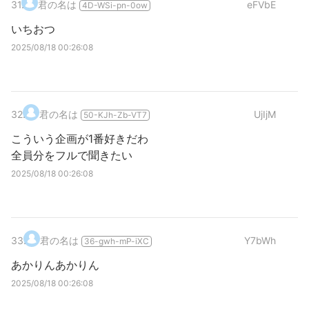
31
.
君の名は
eFVbE
4D-WSi-pn-0ow
いちおつ
2025/08/18 00:26:08
32
.
君の名は
UjIjM
50-KJh-Zb-VT7
こういう企画が1番好きだわ
全員分をフルで聞きたい
2025/08/18 00:26:08
33
.
君の名は
Y7bWh
36-gwh-mP-iXC
あかりんあかりん
2025/08/18 00:26:08