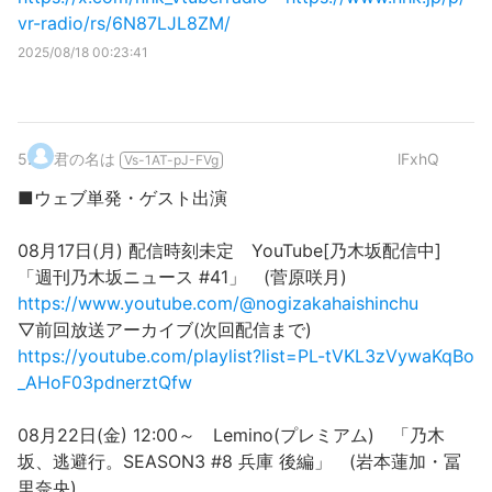
vr-radio/rs/6N87LJL8ZM/
2025/08/18 00:23:41
5
.
君の名は
lFxhQ
Vs-1AT-pJ-FVg
■ウェブ単発・ゲスト出演
08月17日(月) 配信時刻未定 YouTube[乃木坂配信中]
「週刊乃木坂ニュース #41」 (菅原咲月)
https://www.youtube.com/@nogizakahaishinchu
▽前回放送アーカイブ(次回配信まで)
https://youtube.com/playlist?list=PL-tVKL3zVywaKqBo
_AHoF03pdnerztQfw
08月22日(金) 12:00～ Lemino(プレミアム) 「乃木
坂、逃避行。SEASON3 #8 兵庫 後編」 (岩本蓮加・冨
里奈央)