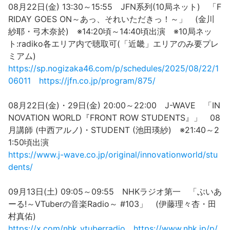
08月22日(金) 13:30～15:55 JFN系列(10局ネット) 「F
RIDAY GOES ON～あっ、それいただきっ！～」 (金川
紗耶・弓木奈於) ※14:20頃～14:40頃出演 ※10局ネッ
ト:radiko各エリア内で聴取可(「近畿」エリアのみ要プレ
ミアム)
https://sp.nogizaka46.com/p/schedules/2025/08/22/1
06011
https://jfn.co.jp/program/875/
08月22日(金)・29日(金) 20:00～22:00 J-WAVE 「IN
NOVATION WORLD『FRONT ROW STUDENTS』」 08
月講師 (中西アルノ)・STUDENT (池田瑛紗) ※21:40～2
1:50頃出演
https://www.j-wave.co.jp/original/innovationworld/stu
dents/
09月13日(土) 09:05～09:55 NHKラジオ第一 「ぶいあ
ーる!～VTuberの音楽Radio～ #103」 (伊藤理々杏・田
村真佑)
https://x.com/nhk_vtuberradio
https://www.nhk.jp/p/