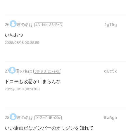
26
.
君の名は
1gT5g
4D-bfq-36-FzC
いちおつ
2025/08/18 00:25:59
27
.
君の名は
qUc5k
36-8iB-2c-aXc
ドコモも改悪が止まらんな
2025/08/18 00:26:00
28
.
君の名は
8wAgo
IX-ZmP-lB-Q9x
いい企画だなメンバーのオリジンを知れて