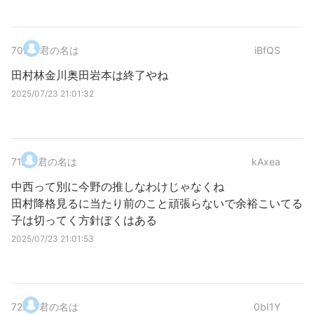
70
.
君の名は
iBfQS
田村林金川奥田岩本は終了やね
2025/07/23 21:01:32
71
.
君の名は
kAxea
中西って別に今野の推しなわけじゃなくね
田村降格見るに当たり前のこと頑張らないで余裕こいてる
子は切ってく方針ぽくはある
2025/07/23 21:01:53
72
.
君の名は
0bI1Y