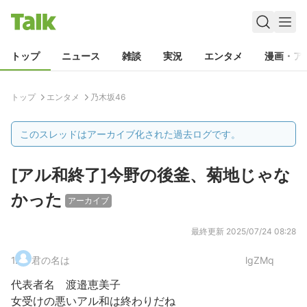
トップ
ニュース
雑談
実況
エンタメ
漫画・ア
トップ
エンタメ
乃木坂46
このスレッドはアーカイブ化された過去ログです。
[アル和終了]今野の後釜、菊地じゃな
かった
アーカイブ
最終更新
2025/07/24 08:28
1
.
君の名は
lgZMq
代表者名 渡邉恵美子
女受けの悪いアル和は終わりだね