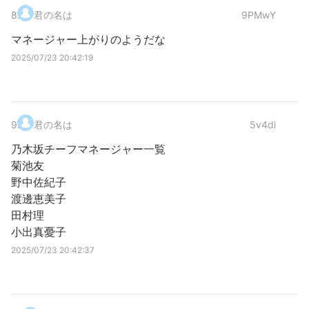
8
.
君の名は
9PMwY
マネージャー上がりのようだな
2025/07/23 20:42:19
9
.
君の名は
5v4di
乃木坂チーフマネージャー一覧
菊池友
野中佐紀子
渡邊恵美子
田村理
小出真憂子
2025/07/23 20:42:37