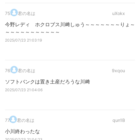
75
.
君の名は
uXokx
今野レディ ホクロブス川﨑しゅう～～～～～～～りょ～
～～～～～～～～～～～
2025/07/23 21:03:19
76
.
君の名は
9xqou
ソフトバンクは置き土産だろうな川﨑
2025/07/23 21:04:06
77
.
君の名は
qun1B
小川終わったな
2025/07/23 21:04:23