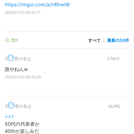
https://imgur.com/a/HBhwllB
2025/07/23 20:32:17
721
すべて
|
最新の50件
2
.
君の名は
C7aH1
誰やねんw
2025/07/23 20:32:45
3
.
君の名は
qUiWj
>>1
50代の代表者か
40thが楽しみだ