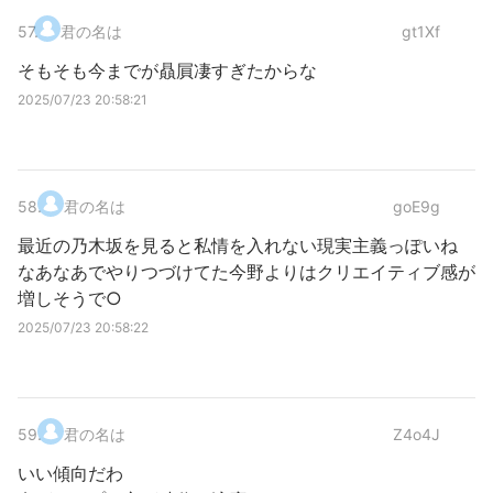
57
.
君の名は
gt1Xf
そもそも今までが贔屓凄すぎたからな
2025/07/23 20:58:21
58
.
君の名は
goE9g
最近の乃木坂を見ると私情を入れない現実主義っぽいね
なあなあでやりつづけてた今野よりはクリエイティブ感が
増しそうで○
2025/07/23 20:58:22
59
.
君の名は
Z4o4J
いい傾向だわ