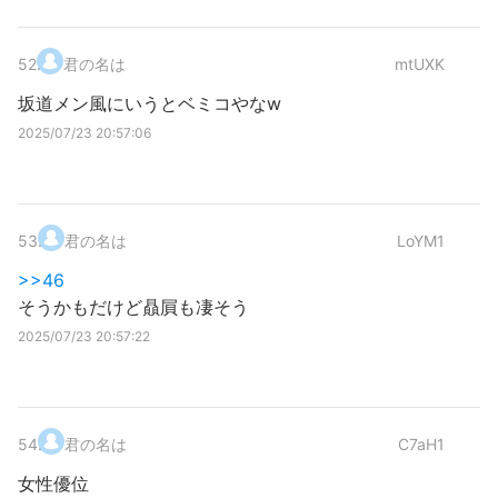
52
.
君の名は
mtUXK
坂道メン風にいうとベミコやなw
2025/07/23 20:57:06
53
.
君の名は
LoYM1
>>46
そうかもだけど贔屓も凄そう
2025/07/23 20:57:22
54
.
君の名は
C7aH1
女性優位