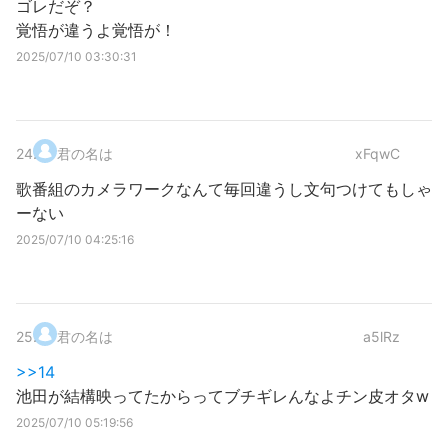
ゴレだぞ？
覚悟が違うよ覚悟が！
2025/07/10 03:30:31
24
.
君の名は
xFqwC
歌番組のカメラワークなんて毎回違うし文句つけてもしゃ
ーない
2025/07/10 04:25:16
25
.
君の名は
a5lRz
>>14
池田が結構映ってたからってブチギレんなよチン皮オタw
2025/07/10 05:19:56