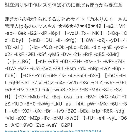
対立煽りや中傷レスを伸ばすのに自演も使うから要注意
運営から訴状作られてるまとめサイト「乃木りんく」さん
管理人はあのスッスさん ★46★47★48★49【-a2- -VK-
-ab- -8ek -l22 -kIP -l6p】【-vzU -Tx- -NK-】【-Qq- -C
zi -Dby】【-mB- -DU- -ll- -9Yg】【-8W- -cZj- -yD1 -4
YD -a1I】 【-iq- -fQO -nOk -pLq -DGL -dIz -ynE -yxo -
x2- -kkF -GEl -kSf -yM5 -Dv- -21- -RrF -qE5 -XMr】
【-ij- -LRG】【-rJ- -VFB -6D- -7H- -Xs- -rI- -wR- -74-
-DW- -w7- -iUo -sVz -78J -Psm -a1J -nBp -lwY -l6p -
bq9】【-DS- -YTn -uR- -js- -4I- -5l6 -b2-】【-hC- -lH
L -q9R -JsL -Zsc -CIz -o4- -w2h -e3e -OLZ -wR- -GEl
-VFB -PzD -60d -okj -wm3 -3I- -PHS -MAr -8Je -3z
H】【-17- -Mkb -1z- -Bcj -osa -km- -BV- -ekC -AoT -T
zS -1UD -8Y0 -NWg -LkU -as- -i4A -pW- -MX- -6U- -3
f- -u8- -XO- -uX- -Bn- -iv9 -BZQ -bEa -b1p -R6R -sdg
-Vid -eXO -MZp -lFc -bNU -xwE】【-tU- -e4l -vyL -O6
o -ArD -9VO -Zsc -weY -C2P】