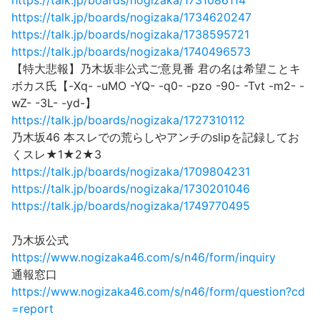
https://talk.jp/boards/nogizaka/1731086114
https://talk.jp/boards/nogizaka/1734620247
https://talk.jp/boards/nogizaka/1738595721
https://talk.jp/boards/nogizaka/1740496573
【特大悲報】乃木坂非公式ご意見番 君の名は希望ことキ
ボカス氏【-Xq- -uMO -YQ- -q0- -pzo -90- -Tvt -m2- -
wZ- -3L- -yd-】
https://talk.jp/boards/nogizaka/1727310112
乃木坂46 本スレでの荒らしやアンチのslipを記録してお
くスレ★1★2★3
https://talk.jp/boards/nogizaka/1709804231
https://talk.jp/boards/nogizaka/1730201046
https://talk.jp/boards/nogizaka/1749770495
乃木坂公式
https://www.nogizaka46.com/s/n46/form/inquiry
通報窓口
https://www.nogizaka46.com/s/n46/form/question?cd
=report