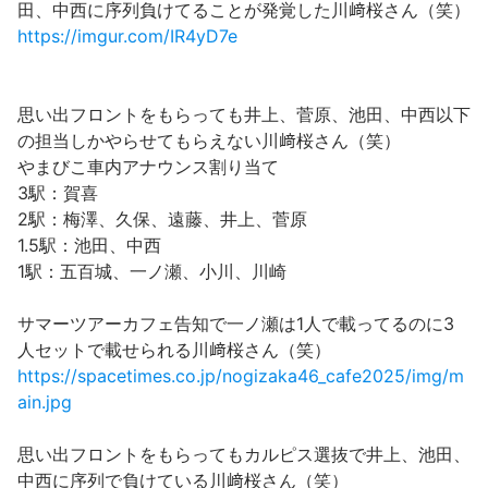
田、中西に序列負けてることが発覚した川﨑桜さん（笑）
https://imgur.com/IR4yD7e
思い出フロントをもらっても井上、菅原、池田、中西以下
の担当しかやらせてもらえない川﨑桜さん（笑）
やまびこ車内アナウンス割り当て
3駅：賀喜
2駅：梅澤、久保、遠藤、井上、菅原
1.5駅：池田、中西
1駅：五百城、一ノ瀬、小川、川崎
サマーツアーカフェ告知で一ノ瀬は1人で載ってるのに3
人セットで載せられる川﨑桜さん（笑）
https://spacetimes.co.jp/nogizaka46_cafe2025/img/m
ain.jpg
思い出フロントをもらってもカルピス選抜で井上、池田、
中西に序列で負けている川﨑桜さん（笑）