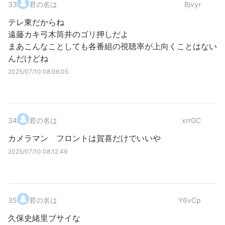
33
.
君の名は
Bjvyr
テレ東だからね
遠藤カキ弓木筒井のゴリ押しだよ
まあこんなことしても各番組の視聴率が上向くことはない
んだけどね
2025/07/10 08:06:05
34
.
君の名は
xrrGC
カメラマン フロントは賀喜だけでいいや
2025/07/10 08:12:49
35
.
君の名は
Y6vCp
久保史緒里ブサイな