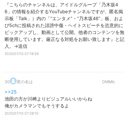
『こちらのチャンネルは、アイドルグループ「乃木坂4
6」の情報を紹介するYouTubeチャンネルですが、匿名掲
示板「Talk」）内の「“エンタメ” - “乃木坂46”」板、およ
び5chに投稿された誹謗中傷・ヘイトスピーチを恣意的に
ピックアップし、動画として公開。他者のコンテンツを無
断使用しています。厳正なる対処をお願い致します』と記
入。→送信
2025/07/10 07:18:39
30
.
君の名は
OMMlc
>>25
池田の方が川﨑よりビジュアルいいからね
俺がカメラマンでもそうするよ
2025/07/10 07:28:10