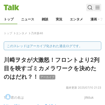
トップ
ニュース
雑談
実況
エンタメ
漫画・ア
トップ
エンタメ
乃木坂46
このスレッドはアーカイブ化された過去ログです。
川﨑ヲタが大激怒！フロントより2列
目を映すゴミカメラワークを決めた
のはだれ？！
アーカイブ
最終更新
2025/07/10 21:23
1
.
君の名は
jWduk