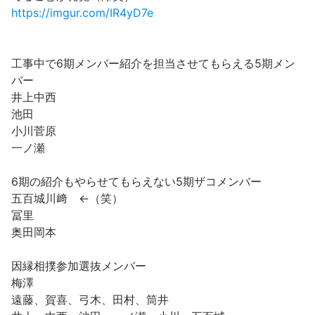
https://imgur.com/IR4yD7e
工事中で6期メンバー紹介を担当させてもらえる5期メン
バー
井上中西
池田
小川菅原
一ノ瀬
6期の紹介もやらせてもらえない5期ザコメンバー
五百城川﨑 ←（笑）
冨里
奥田岡本
因縁相撲参加選抜メンバー
梅澤
遠藤、賀喜、弓木、田村、筒井