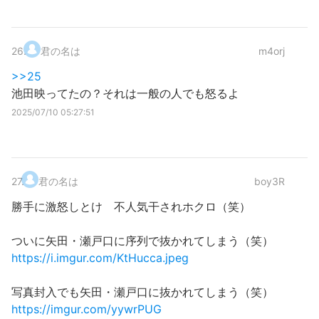
26
.
君の名は
m4orj
>>25
池田映ってたの？それは一般の人でも怒るよ
2025/07/10 05:27:51
27
.
君の名は
boy3R
勝手に激怒しとけ 不人気干されホクロ（笑）
ついに矢田・瀬戸口に序列で抜かれてしまう（笑）
https://i.imgur.com/KtHucca.jpeg
写真封入でも矢田・瀬戸口に抜かれてしまう（笑）
https://imgur.com/yywrPUG