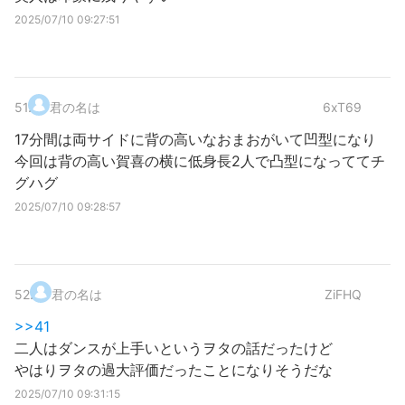
2025/07/10 09:27:51
51
.
君の名は
6xT69
17分間は両サイドに背の高いなおまおがいて凹型になり
今回は背の高い賀喜の横に低身長2人で凸型になっててチ
グハグ
2025/07/10 09:28:57
52
.
君の名は
ZiFHQ
>>41
二人はダンスが上手いというヲタの話だったけど
やはりヲタの過大評価だったことになりそうだな
2025/07/10 09:31:15