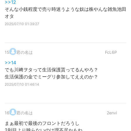
>>12
そんな小銭程度で売り時迷うような奴は株やんな雑魚池田
オタ
2025/07/10 01:39:27
15
.
君の名は
FcL6P
>>14
でも川﨑ヲタって生活保護貰ってるんやろ？
生活保護の金でミーグリ参加してええのか？
2025/07/10 01:46:14
16
.
君の名は
2envi
まぁ最初で最後のフロントだろうし
2列目より映らないのは理不尽かもね