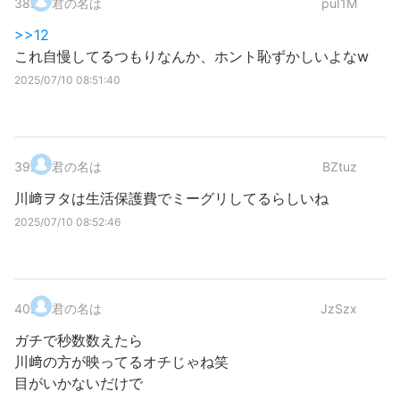
38
.
君の名は
puI1M
>>12
これ自慢してるつもりなんか、ホント恥ずかしいよなw
2025/07/10 08:51:40
39
.
君の名は
BZtuz
川﨑ヲタは生活保護費でミーグリしてるらしいね
2025/07/10 08:52:46
40
.
君の名は
JzSzx
ガチで秒数数えたら
川﨑の方が映ってるオチじゃね笑
目がいかないだけで