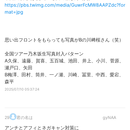
https://pbs.twimg.com/media/GuwrFcMW8AAPZdc?for
mat=jpg
思い出フロントをもらっても写真がBの川﨑桜さん（笑）
全国ツアー乃木坂生写真封入パターン
A久保、遠藤、賀喜、五百城、池田、井上、小川、菅原、
瀬戸口、矢田
B梅澤、田村、筒井、一ノ瀬、川崎、冨里、中西、愛宕、
森平
2025/07/10 05:37:24
29
.
君の名は
gyNAA
アンチとアフィとネガキャン対策に