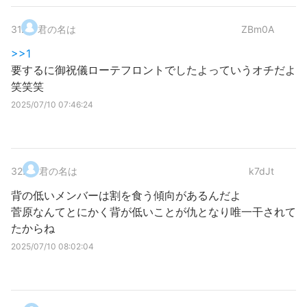
31
.
君の名は
ZBm0A
>>1
要するに御祝儀ローテフロントでしたよっていうオチだよ
笑笑笑
2025/07/10 07:46:24
32
.
君の名は
k7dJt
背の低いメンバーは割を食う傾向があるんだよ
菅原なんてとにかく背が低いことが仇となり唯一干されて
たからね
2025/07/10 08:02:04