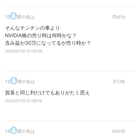
12
.
君の名は
fDd1q
そんなチンチンの事より
NVIDIA株の売り時は何時かな？
含み益が30万になってるが売り時か？
2025/07/10 01:35:36
13
.
君の名は
0T2l6
賀喜と同じ列だけでもありがたく思え
2025/07/10 01:38:19
14
.
君の名は
XISHS