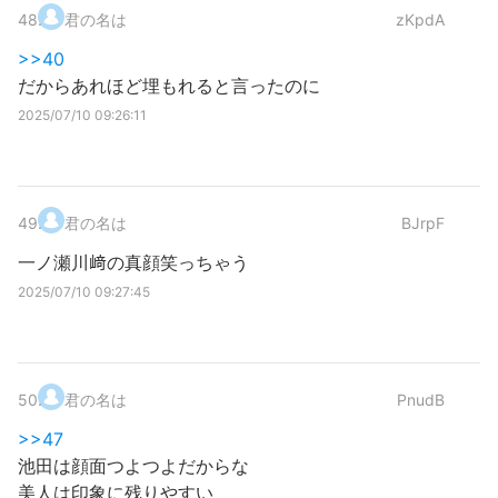
48
.
君の名は
zKpdA
>>40
だからあれほど埋もれると言ったのに
2025/07/10 09:26:11
49
.
君の名は
BJrpF
一ノ瀬川﨑の真顔笑っちゃう
2025/07/10 09:27:45
50
.
君の名は
PnudB
>>47
池田は顔面つよつよだからな
美人は印象に残りやすい