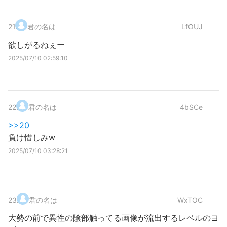
21
.
君の名は
LfOUJ
欲しがるねぇー
2025/07/10 02:59:10
22
.
君の名は
4bSCe
>>20
負け惜しみw
2025/07/10 03:28:21
23
.
君の名は
WxTOC
大勢の前で異性の陰部触ってる画像が流出するレベルのヨ