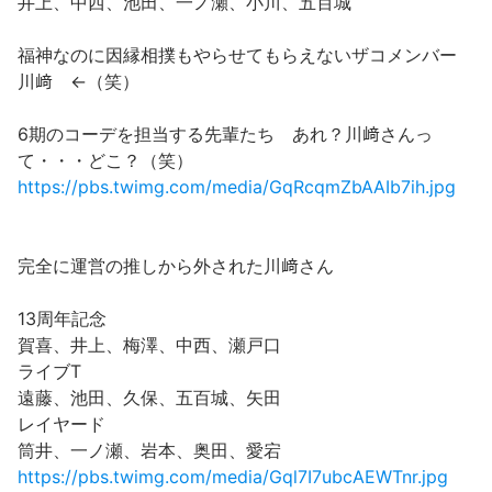
井上、中西、池田、一ノ瀬、小川、五百城
福神なのに因縁相撲もやらせてもらえないザコメンバー
川﨑 ←（笑）
6期のコーデを担当する先輩たち あれ？川﨑さんっ
て・・・どこ？（笑）
https://pbs.twimg.com/media/GqRcqmZbAAIb7ih.jpg
完全に運営の推しから外された川﨑さん
13周年記念
賀喜、井上、梅澤、中西、瀬戸口
ライブT
遠藤、池田、久保、五百城、矢田
レイヤード
筒井、一ノ瀬、岩本、奥田、愛宕
https://pbs.twimg.com/media/Gql7I7ubcAEWTnr.jpg