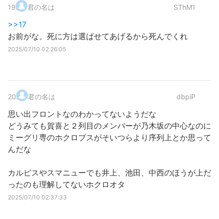
19
.
君の名は
SThM1
>>17
お前がな。死に方は選ばせてあげるから死んでくれ
2025/07/10 02:26:05
20
.
君の名は
dbpiP
思い出フロントなのわかってないようだな
どうみても賀喜と２列目のメンバーが乃木坂の中心なのに
ミーグリ専のホクロブスがそいつらより序列上とか思って
んだな
カルピスやスマニューでも井上、池田、中西のほうが上だ
ったのも理解してないホクロオタ
2025/07/10 02:37:33