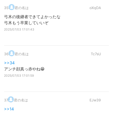
35
.
君の名は
oXqDA
弓木の後継者できてよかったな
弓木もう卒業していいぞ
2025/07/03 17:01:43
36
.
君の名は
Tc7sU
>>34
アンチ顔真っ赤やね😁
2025/07/03 17:01:59
37
.
君の名は
EJw39
>>14