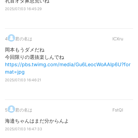
乳首オタ鼻息荒いね
2025/07/03 16:45:29
4
.
君の名は
lCXru
岡本もうダメだね
今回限りの選抜楽しんでね
https://pbs.twimg.com/media/Gu6LeocWoAAIp6U?for
mat=jpg
2025/07/03 16:46:21
5
.
君の名は
FstQI
海邉ちゃんはまだ分からんよ
2025/07/03 16:47:33