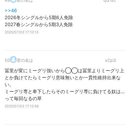
49
.
君の名は
qQ1Ec
>>46
2026冬シングルから5期6人免除
2027春シングルから5期3人免除
2025/07/03 17:12:13
50
.
君の名は
xCp2i
冨里が変にミーグリ強いから◯◯は冨里よりミーグリ上
とか負けてたらミーグリ意味無いとか一貫性維持出来な
い。
ミーグリ専と卑下したらそのミーグリ専に負けてる奴は…
って毎回なるの草
2025/07/03 17:12:56