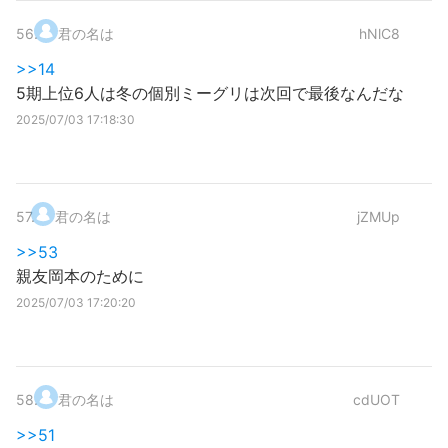
56
.
君の名は
hNlC8
>>14
5期上位6人は冬の個別ミーグリは次回で最後なんだな
2025/07/03 17:18:30
57
.
君の名は
jZMUp
>>53
親友岡本のために
2025/07/03 17:20:20
58
.
君の名は
cdUOT
>>51