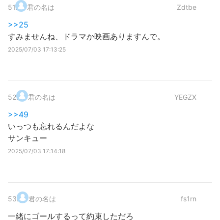
51
.
君の名は
Zdtbe
>>25
すみませんね、ドラマか映画ありますんで。
2025/07/03 17:13:25
52
.
君の名は
YEGZX
>>49
いっつも忘れるんだよな
サンキュー
2025/07/03 17:14:18
53
.
君の名は
fs1rn
一緒にゴールするって約束しただろ