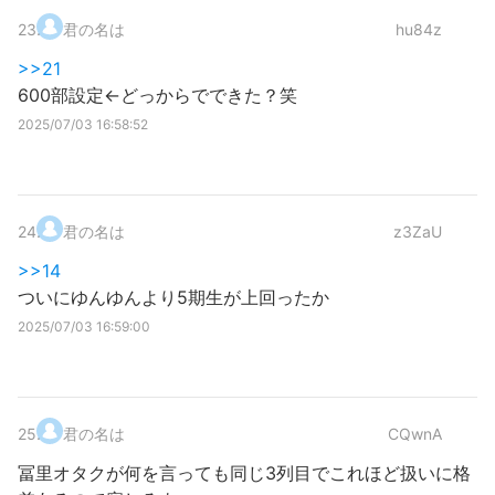
23
.
君の名は
hu84z
>>21
600部設定←どっからでできた？笑
2025/07/03 16:58:52
24
.
君の名は
z3ZaU
>>14
ついにゆんゆんより5期生が上回ったか
2025/07/03 16:59:00
25
.
君の名は
CQwnA
冨里オタクが何を言っても同じ3列目でこれほど扱いに格