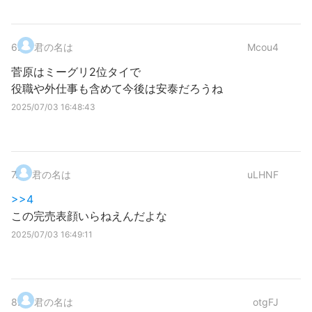
6
.
君の名は
Mcou4
菅原はミーグリ2位タイで
役職や外仕事も含めて今後は安泰だろうね
2025/07/03 16:48:43
7
.
君の名は
uLHNF
>>4
この完売表顔いらねえんだよな
2025/07/03 16:49:11
8
.
君の名は
otgFJ