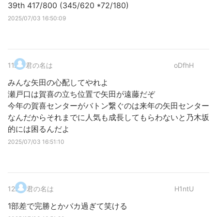
39th 417/800 (345/620 *72/180)
2025/07/03 16:50:09
11
.
君の名は
oDfhH
みんな矢田の心配してやれよ
瀬戸口は賀喜の立ち位置で矢田が遠藤だぞ
今年の賀喜センターがバトン繋ぐのは来年の矢田センター
なんだからそれまでに人気も成長してもらわないと乃木坂
的には困るんだよ
2025/07/03 16:51:10
12
.
君の名は
H1ntU
1部差で完勝とかバカ過ぎて笑ける