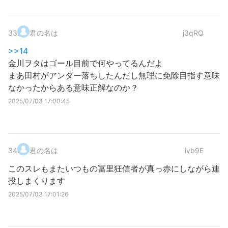
33
.
君の名は
j3qRQ
>>14
金川ヲタはゴール目前で何やってるんだよ
まあ田村がアンダー落ちしたんだし無理に免除目指す意味
なかったからある意味正解なのか？
2025/07/03 17:00:45
34
.
君の名は
ivb9E
このスレもまたいつもの冨里狂信者が真っ赤にしながら連
投しまくります
2025/07/03 17:01:26