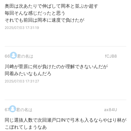
奥田は次あたりで伸ばして岡本と並ぶか超す
毎回そんな感じだったと思う
それでも前回は岡本に速度で負けたが
2025/07/03 17:31:19
66
.
君の名は
fCJB8
川﨑が菅原に何が負けたのか理解できないんだが
同着みたいなもんだろ
2025/07/03 17:31:27
67
.
君の名は
ax84U
同じ選抜人数で次回瀬戸口INで弓木も入るならやはり林が
こぼれてしまうなあ