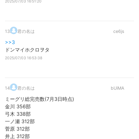
2025/07/03 16:51:20
13
.
君の名は
ce6js
>>3
ドンマイホクロヲタ
2025/07/03 16:53:38
14
.
君の名は
bUiMA
ミーグリ総完売数(7月3日時点)
金川 356部
弓木 338部
一ノ瀬 312部
菅原 312部
井上 312部