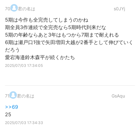
70
.
君の名は
s0JYj
5期は今作も全完売してしまうのかね
期全員3作連続で全完売なら5期時代到来だな
5期の年齢ならあと3年はもつから7期まで耐えれる
6期は瀬戸口1強で矢田増田大越が2番手として伸びていく
だろう
愛宕海邉鈴木森平が続くかたち
2025/07/03 17:34:05
71
.
君の名は
GsAqu
>>69
25
2025/07/03 17:34:33