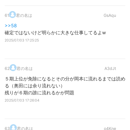
61
.
君の名は
GsAqu
>>58
確定ではないけど明らかに大きな仕事してるよw
2025/07/03 17:25:25
62
.
君の名は
A3dJt
５期上位が免除になるとその分が岡本に流れるまでは読め
る（奥田には余り流れない）
残りが６期の誰に流れるかが問題
2025/07/03 17:26:04
63
.
君の名は
o4Kne