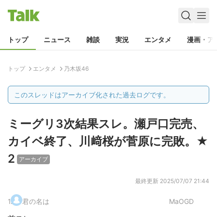
トップ
ニュース
雑談
実況
エンタメ
漫画・ア
トップ
エンタメ
乃木坂46
このスレッドはアーカイブ化された過去ログです。
ミーグリ3次結果スレ。瀬戸口完売、
カイベ終了、川﨑桜が菅原に完敗。★
2
アーカイブ
最終更新
2025/07/07 21:44
1
.
君の名は
MaOGD