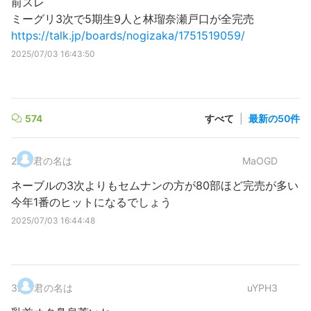
前スレ
ミーグリ3次で5期生9人と林瑠奈瀬戸口が全完売
https://talk.jp/boards/nogizaka/1751519059/
2025/07/03 16:43:50
574
すべて
|
最新の50件
2
.
君の名は
MaOGD
ネーブルの3次よりもセムナンの方が80部ほど完売が多い
今年1番のヒットになるでしょう
2025/07/03 16:44:48
3
.
君の名は
uYPH3