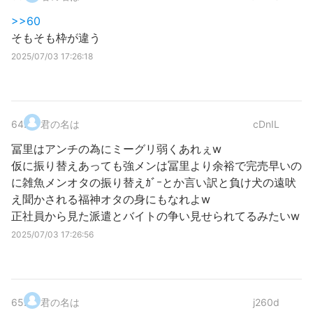
>>60
そもそも枠が違う
2025/07/03 17:26:18
64
.
君の名は
cDnIL
冨里はアンチの為にミーグリ弱くあれぇw
仮に振り替えあっても強メンは冨里より余裕で完売早いの
に雑魚メンオタの振り替えｶﾞｰとか言い訳と負け犬の遠吠
え聞かされる福神オタの身にもなれよw
正社員から見た派遣とバイトの争い見せられてるみたいw
2025/07/03 17:26:56
65
.
君の名は
j260d