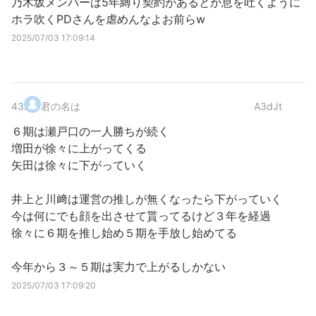
乃木坂メンバーは5年縛り契約があるとか息を吐くように
ホラ吹くPDさんを虐めんなよお前らw
2025/07/03 17:09:14
43
.
君の名は
A3dJt
６期は瀬戸口の一人勝ちが続く
増田が徐々に上がってくる
矢田は徐々に下がっていく
井上と川﨑は運営の推しが無くなったら下がっていく
今は何にでも顔を出させて貰ってるけど３年を経過
徐々に６期を推し始め５期を手放し始めてる
今年から３～５期は実力で上がるしかない
2025/07/03 17:09:20