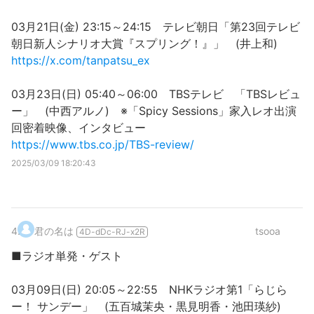
03月21日(金) 23:15～24:15 テレビ朝日「第23回テレビ
朝日新人シナリオ大賞『スプリング！』」 (井上和)
https://x.com/tanpatsu_ex
03月23日(日) 05:40～06:00 TBSテレビ 「TBSレビュ
ー」 (中西アルノ) ※「Spicy Sessions」家入レオ出演
回密着映像、インタビュー
https://www.tbs.co.jp/TBS-review/
2025/03/09 18:20:43
4
.
君の名は
tsooa
4D-dDc-RJ-x2R
■ラジオ単発・ゲスト
03月09日(日) 20:05～22:55 NHKラジオ第1「らじら
ー！ サンデー」 (五百城茉央・黒見明香・池田瑛紗)