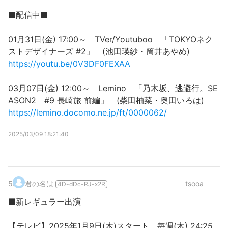
■配信中■
01月31日(金) 17:00～ TVer/Youtuboo 「TOKYOネク
ストデザイナーズ #2」 (池田瑛紗・筒井あやめ)
https://youtu.be/0V3DF0FEXAA
03月07日(金) 12:00～ Lemino 「乃木坂、逃避行。SE
ASON2 #9 長崎旅 前編」 (柴田柚菜・奥田いろは)
https://lemino.docomo.ne.jp/ft/0000062/
2025/03/09 18:21:40
5
.
君の名は
tsooa
4D-dDc-RJ-x2R
■新レギュラー出演
【テレビ】2025年1月9日(木)スタート 毎週(木) 24:25