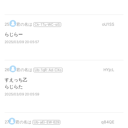
25
.
君の名は
oU1SS
Ck-1Tu-WC-siS
らじらー
2025/03/09 20:05:57
26
.
君の名は
HYjcL
Ub-1qR-Ad-CXo
すえっち乙
らじらた
2025/03/09 20:05:59
27
.
君の名は
q84QE
Ub-aEi-EW-629