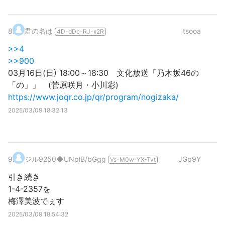
8
.
君の名は
tsooa
4D-dDc-RJ-x2R
>>4
>>900
03月16日(日) 18:00～18:30 文化放送「乃木坂46の
「の」」 (菅原咲月・小川彩)
https://www.joqr.co.jp/qr/program/nogizaka/
2025/03/09 18:32:13
9
.
ジル9250
◆UNplB/bGgg
JGp9Y
Vs-M0w-YX-Tvt
引き続き
1-4-2357を
梅澤美波でぇす
2025/03/09 18:54:32