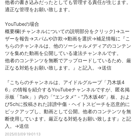
他者の書き込みだったとしても管理する責任が生じます。
適正な管理をお願い致します。
YouTubeの場合
概要欄(チャンネルについての説明部分をクリック)→ユー
ザーを報告→スパムや詐欺→動画を選択→補足情報に『こ
ちらのチャンネルは、他のソーシャルメディアのコンテン
ツを集めた動画を公開している違法チャンネルです。
他者のコンテンツを無断でアップロードしているため、厳
正なる対処をお願い致します。』と記入。→送信
『こちらのチャンネルは、アイドルグループ「乃木坂4
6」の情報を紹介するYouTubeチャンネルですが、匿名掲
示板「Talk」）内の「“エンタメ” - “乃木坂46”」板、およ
び5chに投稿された誹謗中傷・ヘイトスピーチを恣意的に
ピックアップし、動画として公開。他者のコンテンツを無
断使用しています。厳正なる対処をお願い致します』と記
入。→送信
2025/03/09 19:01:13