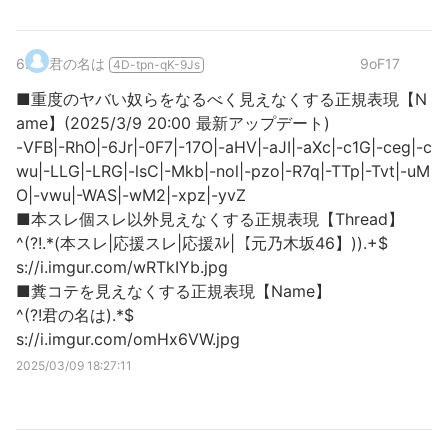
6
.
君の名は
9oF17
4D-tpn-qK-9Js
■重度のヤバい奴らをなるべく見えなくする正規表現【N
ame】(2025/3/9 20:00 最新アップデート)
-VFB|-RhO|-6Jr|-0F7|-17O|-aHV|-aJI|-aXc|-c1G|-ceg|-c
wu|-LLG|-LRG|-lsC|-Mkb|-nol|-pzo|-R7q|-TTp|-Tvt|-uM
O|-vwu|-WAS|-wM2|-xpz|-yvZ
■本スレ個スレ以外見えなくする正規表現【Thread】
^(?!.*(本スレ|応援スレ|応援ｽﾚ|【元乃木坂46】)).+$
s://i.imgur.com/wRTkIYb.jpg
■糞コテを見えなくする正規表現【Name】
^(?!君の名は).*$
s://i.imgur.com/omHx6VW.jpg
2025/03/09 18:27:11