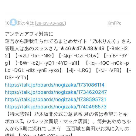
10
.
君の名は
KmFPc
36-ISV-A0-mSL
アンチとアフィ対策に
運営から訴状作られてるまとめサイト「乃木りんく」さん
管理人はあのスッスさん ★46★47★48★49【-8ek -l2
2】【-vzU -Tx- -NK-】【-Qq- -Czi -Dby】【-mB- -9Y
g】【-8W- -cZj- -yD1 -4YD -a1I】 【-iq- -fQO -nOk -p
Lq -DGL -dIz -ynE -yxo】【-ij- -LRG】【-rJ- -VFB】【-
DS- -YTn】
https://talk.jp/boards/nogizaka/1731086114
https://talk.jp/boards/nogizaka/1734620247
https://talk.jp/boards/nogizaka/1738595721
https://talk.jp/boards/nogizaka/1740496573
【特大悲報】乃木坂非公式ご意見番 君の名は希望ことキ
ボカス氏（バレッタ新規・マック店員）、筒井あやめちゃ
んから5期に流れてしまう 五百城と奥田がお気に入りの
模様 【-Xq- -uMO -YQ- -pzo】