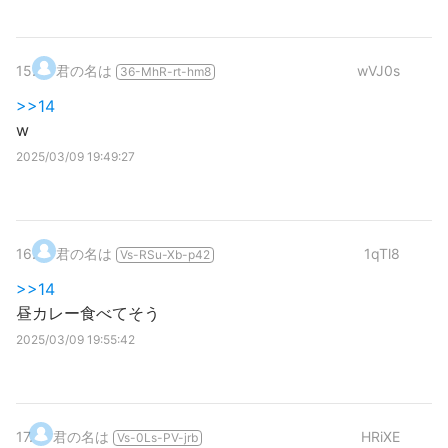
15
.
君の名は
wVJ0s
36-MhR-rt-hm8
>>14
w
2025/03/09 19:49:27
16
.
君の名は
1qTl8
Vs-RSu-Xb-p42
>>14
昼カレー食べてそう
2025/03/09 19:55:42
17
.
君の名は
HRiXE
Vs-0Ls-PV-jrb