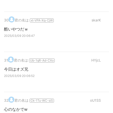
30
.
君の名は
skarK
xt-VPA-Xq-CjW
酷いやつだｗ
2025/03/09 20:06:47
31
.
君の名は
HYjcL
Ub-1qR-Ad-CXo
今日はオズ兄
2025/03/09 20:06:52
32
.
君の名は
oU1SS
Ck-1Tu-WC-siS
心のなかでw