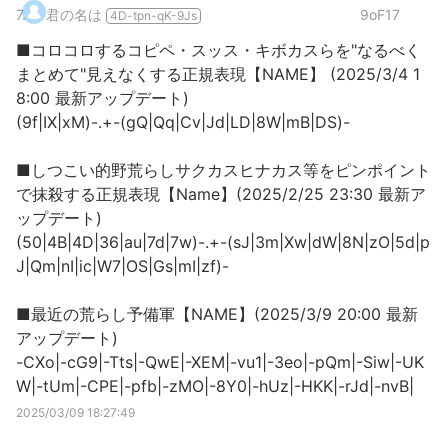
7
.
君の名は
9oF17
4D-tpn-qK-9Js
■コロコロするコピペ・スッス・キボカスらを"なるべく
まとめて"見えなくする正規表現【NAME】 (2025/3/4 1
8:00 最新アップデート)
(9f|IX|xM)-.+-(gQ|Qq|Cv|Jd|LD|8W|mB|DS)-
■しつこい的野荒らしサクカスヒナカス等をピンポイント
で抹殺する正規表現【Name】(2025/2/25 23:30 最新ア
ップデート)
(50|4B|4D|36|au|7d|7w)-.+-(sJ|3m|Xw|dW|8N|zO|5d|p
J|Qm|nI|ic|W7|OS|Gs|mI|zf)-
■最近の荒らし予備軍【NAME】(2025/3/9 20:00 最新
アップデート)
-CXo|-cG9|-Tts|-QwE|-XEM|-vu1|-3eo|-pQm|-Siw|-UK
W|-tUm|-CPE|-pfb|-zMO|-8Y0|-hUz|-HKK|-rJd|-nvB|
2025/03/09 18:27:49