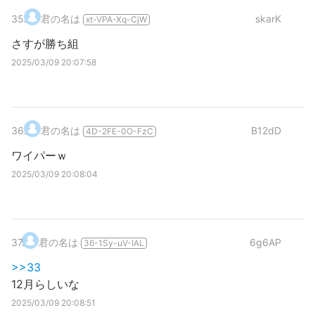
35
.
君の名は
skarK
xt-VPA-Xq-CjW
さすが勝ち組
2025/03/09 20:07:58
36
.
君の名は
B12dD
4D-2FE-0O-FzC
ワイパーｗ
2025/03/09 20:08:04
37
.
君の名は
6g6AP
36-1Sy-uV-IAL
>>33
12月らしいな
2025/03/09 20:08:51