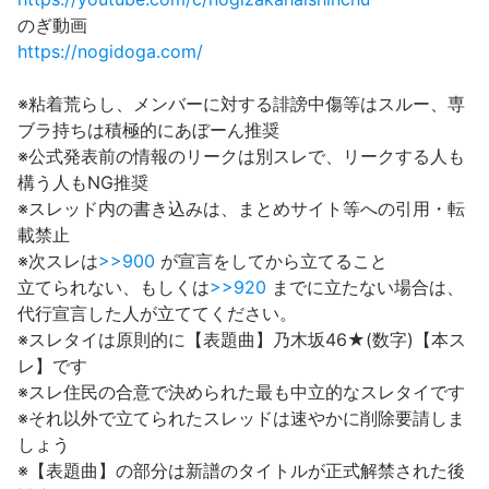
のぎ動画
https://nogidoga.com/
※粘着荒らし、メンバーに対する誹謗中傷等はスルー、専
ブラ持ちは積極的にあぼーん推奨
※公式発表前の情報のリークは別スレで、リークする人も
構う人もNG推奨
※スレッド内の書き込みは、まとめサイト等への引用・転
載禁止
※次スレは
>>900
が宣言をしてから立てること
立てられない、もしくは
>>920
までに立たない場合は、
代行宣言した人が立ててください。
※スレタイは原則的に【表題曲】乃木坂46★(数字)【本ス
レ】です
※スレ住民の合意で決められた最も中立的なスレタイです
※それ以外で立てられたスレッドは速やかに削除要請しま
しょう
※【表題曲】の部分は新譜のタイトルが正式解禁された後