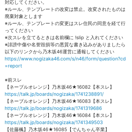
対応してください。
※ルール、テンプレートの改変は禁止。改変されたものは
廃棄対象とします
※ルール、テンプレートの変更はスレ住民の同意を経て行
ってください
※次スレを立てるときは名前欄に !slip と入れてください
※誹謗中傷や名誉毀損等の悪質な書き込みがありましたら
以下のリンクから乃木坂46運営に通報してください
https://www.nogizaka46.com/s/n46/form/question?cd
=report
※前スレ
【ネーブルオレンジ】乃木坂46★16082【本スレ】
https://talk.jp/boards/nogizaka/1741238891/
【ネーブルオレンジ】乃木坂46★16083【本スレ】
https://talk.jp/boards/nogizaka/1741319686
【ネーブルオレンジ】乃木坂46★16084【本スレ】
https://talk.jp/boards/nogizaka/1741349503
【佐藤楓】乃木坂46★16085【でんちゃん卒業】