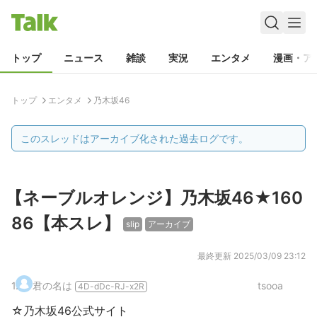
トップ
ニュース
雑談
実況
エンタメ
漫画・ア
トップ
エンタメ
乃木坂46
このスレッドはアーカイブ化された過去ログです。
【ネーブルオレンジ】乃木坂46★160
86【本スレ】
slip
アーカイブ
最終更新
2025/03/09 23:12
1
.
君の名は
tsooa
4D-dDc-RJ-x2R
☆乃木坂46公式サイト