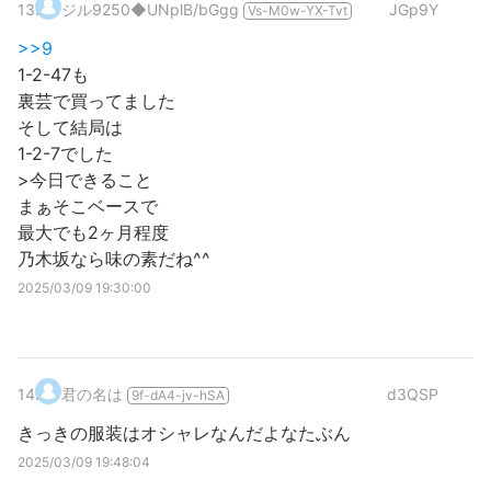
13
.
ジル9250
◆UNplB/bGgg
JGp9Y
Vs-M0w-YX-Tvt
>>9
1-2-47も
裏芸で買ってました
そして結局は
1-2-7でした
>今日できること
まぁそこベースで
最大でも2ヶ月程度
乃木坂なら味の素だね^^
2025/03/09 19:30:00
14
.
君の名は
d3QSP
9f-dA4-jv-hSA
きっきの服装はオシャレなんだよなたぶん
2025/03/09 19:48:04