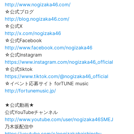
http://www.nogizaka46.com/
☆公式ブログ
http://blog.nogizaka46.com/
☆公式X
http://x.com/nogizaka46
☆公式Facebook
http://www.facebook.com/nogizaka46
☆公式Instagram
https://www.instagram.com/nogizaka46_official
☆公式tiktok
https://www.tiktok.com/@nogizaka46_official
☆イベント応募サイト forTUNE music
http://fortunemusic.jp/
★公式動画★
公式YouTubeチャンネル
http://www.youtube.com/user/nogizaka46SMEJ
乃木坂配信中
https://youtube.com/c/nogizakahaishinchu