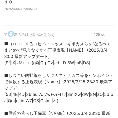
１０
2025/03/04 23:05:30
11
.
君の名は
12Bwo
4D-rX2-9j-9Js
■コロコロするコピペ・スッス・キボカスらを"なるべく
まとめて"見えなくする正規表現【NAME】 (2025/3/4 1
8:00 最新アップデート)
(9f|IX|xM)-.+-(gQ|Qq|Cv|Jd|LD|8W|mB|DS)-
■しつこい的野荒らしサクカスヒナカス等をピンポイント
で抹殺する正規表現【Name】(2025/2/25 23:30 最新ア
ップデート)
(50|4B|4D|36|au|7d|7w)-.+-(sJ|3m|Xw|dW|8N|zO|5d|p
J|Qm|nI|ic|W7|OS|Gs|mI|zf)-
■最近の荒らし予備軍【NAME】(2025/3/4 23:30 最新