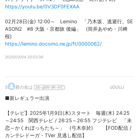
https://youtu.be/0V3DF0FEXAA
02月28日(金) 12:00～ Lemino 「乃木坂、逃避行。SE
ASON2 #8 大阪・京都旅 後編」 (筒井あやめ・川﨑
桜)
https://lemino.docomo.ne.jp/ft/0000062/
2025/03/04 23:02:36
5
.
君の名は
oDUUJ
36-q6W-9R-4iC
■新レギュラー出演
【テレビ】2025年1月9日(木)スタート 毎週(木) 24:25
～24:55 関西テレビ / 26:25～26:55 フジテレビ 「未
恋～かくれぼっちたち～」 (弓木奈於) 【FOD配信 /
カンテレドーガ・TVer 見逃し配信】