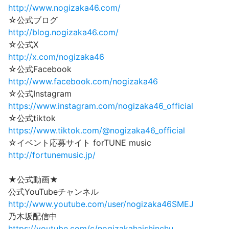
http://www.nogizaka46.com/
☆公式ブログ
http://blog.nogizaka46.com/
☆公式X
http://x.com/nogizaka46
☆公式Facebook
http://www.facebook.com/nogizaka46
☆公式Instagram
https://www.instagram.com/nogizaka46_official
☆公式tiktok
https://www.tiktok.com/@nogizaka46_official
☆イベント応募サイト forTUNE music
http://fortunemusic.jp/
★公式動画★
公式YouTubeチャンネル
http://www.youtube.com/user/nogizaka46SMEJ
乃木坂配信中
https://youtube.com/c/nogizakahaishinchu