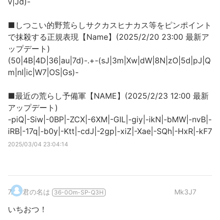
v|Jd)-
■しつこい的野荒らしサクカスヒナカス等をピンポイント
で抹殺する正規表現【Name】(2025/2/20 23:00 最新ア
ップデート)
(50|4B|4D|36|au|7d)-.+-(sJ|3m|Xw|dW|8N|zO|5d|pJ|Q
m|nI|ic|W7|OS|Gs)-
■最近の荒らし予備軍【NAME】(2025/2/23 12:00 最新
アップデート)
-piQ|-Siw|-0BP|-ZCX|-6XM|-GIL|-giy|-ikN|-bMW|-nvB|-
iRB|-17q|-b0y|-Ktt|-cdJ|-2gp|-xiZ|-Xae|-SQh|-HxR|-kF7
2025/03/04 23:04:14
7
.
君の名は
Mk3J7
36-0Om-SP-Q3H
いちおつ！