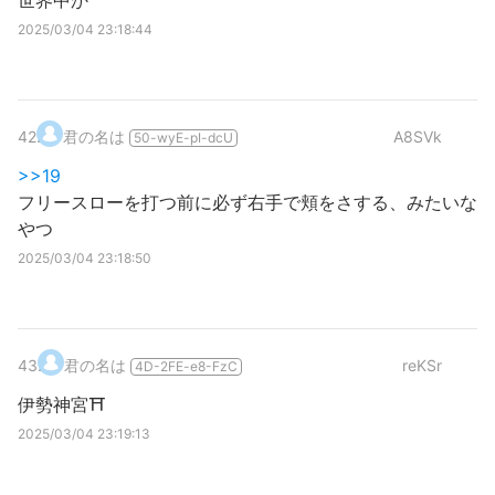
世界中か
2025/03/04 23:18:44
42
.
君の名は
A8SVk
50-wyE-pI-dcU
>>19
フリースローを打つ前に必ず右手で頬をさする、みたいな
やつ
2025/03/04 23:18:50
43
.
君の名は
reKSr
4D-2FE-e8-FzC
伊勢神宮⛩
2025/03/04 23:19:13