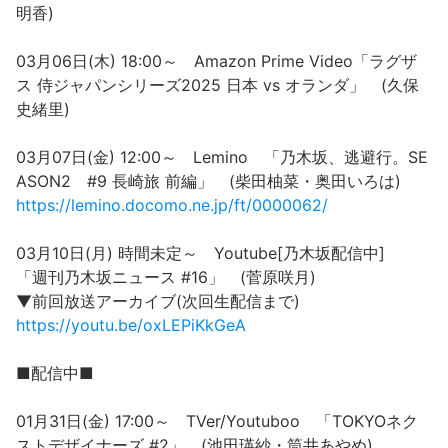
明香)
03月06日(木) 18:00～ Amazon Prime Video「ラグザ
ス 侍ジャパンシリーズ2025 日本 vs オランダ」 (久保
史緒里)
03月07日(金) 12:00～ Lemino 「乃木坂、逃避行。SE
ASON2 #9 長崎旅 前編」 (柴田柚菜・奥田いろは)
https://lemino.docomo.ne.jp/ft/0000062/
03月10日(月) 時間未定～ Youtube[乃木坂配信中]
「週刊乃木坂ニュース #16」 (菅原咲月)
▼前回放送アーカイブ(次回生配信まで)
https://youtu.be/oxLEPiKkGeA
■配信中■
01月31日(金) 17:00～ TVer/Youtuboo 「TOKYOネク
ストデザイナーズ #2」 (池田瑛紗・筒井あやめ)