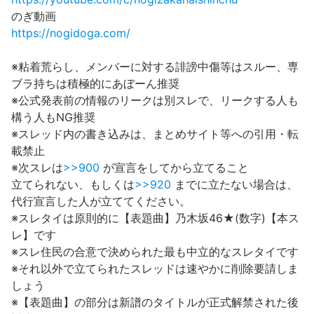
のぎ動画
https://nogidoga.com/
※粘着荒らし、メンバーに対する誹謗中傷等はスルー、専
ブラ持ちは積極的にあぼーん推奨
※公式発表前の情報のリークは別スレで、リークする人も
構う人もNG推奨
※スレッド内の書き込みは、まとめサイト等への引用・転
載禁止
※次スレは
>>900
が宣言をしてから立てること
立てられない、もしくは
>>920
までに立たない場合は、
代行宣言した人が立ててください。
※スレタイは原則的に【表題曲】乃木坂46★(数字)【本ス
レ】です
※スレ住民の合意で決められた最も中立的なスレタイです
※それ以外で立てられたスレッドは速やかに削除要請しま
しょう
※【表題曲】の部分は新譜のタイトルが正式解禁された後