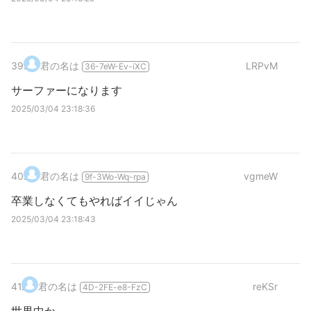
39
.
君の名は
LRPvM
36-7eW-Ev-iXC
サーファーになります
2025/03/04 23:18:36
40
.
君の名は
vgmeW
9f-3Wo-Wq-rpa
卒業しなくてもやればイイじゃん
2025/03/04 23:18:43
41
.
君の名は
reKSr
4D-2FE-e8-FzC