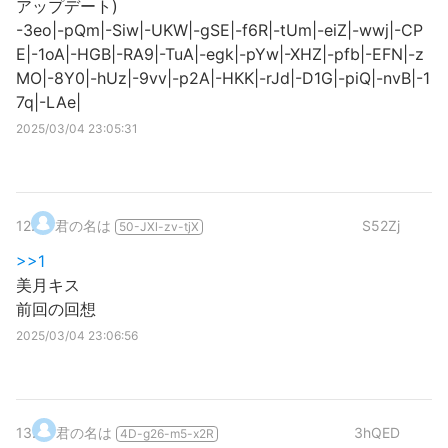
アップデート)
-3eo|-pQm|-Siw|-UKW|-gSE|-f6R|-tUm|-eiZ|-wwj|-CP
E|-1oA|-HGB|-RA9|-TuA|-egk|-pYw|-XHZ|-pfb|-EFN|-z
MO|-8Y0|-hUz|-9vv|-p2A|-HKK|-rJd|-D1G|-piQ|-nvB|-1
7q|-LAe|
2025/03/04 23:05:31
12
.
君の名は
S52Zj
50-JXl-zv-tjX
>>1
美月キス
前回の回想
2025/03/04 23:06:56
13
.
君の名は
3hQED
4D-g26-m5-x2R