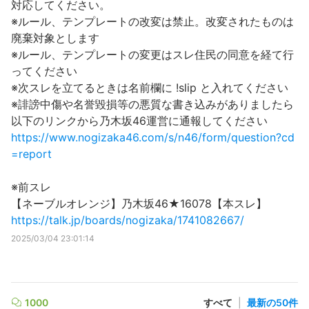
対応してください。
※ルール、テンプレートの改変は禁止。改変されたものは
廃棄対象とします
※ルール、テンプレートの変更はスレ住民の同意を経て行
ってください
※次スレを立てるときは名前欄に !slip と入れてください
※誹謗中傷や名誉毀損等の悪質な書き込みがありましたら
以下のリンクから乃木坂46運営に通報してください
https://www.nogizaka46.com/s/n46/form/question?cd
=report
※前スレ
【ネーブルオレンジ】乃木坂46★16078【本スレ】
https://talk.jp/boards/nogizaka/1741082667/
2025/03/04 23:01:14
1000
すべて
|
最新の50件