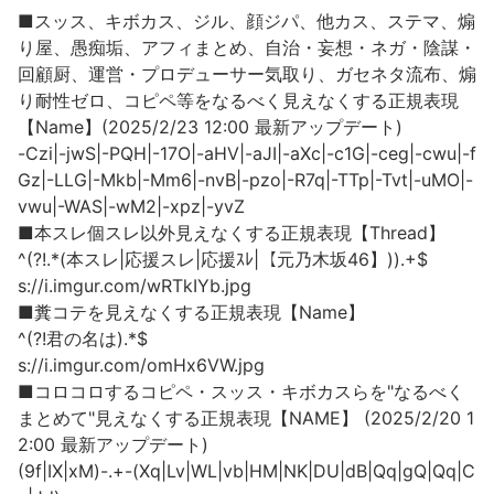
■スッス、キボカス、ジル、顔ジパ、他カス、ステマ、煽
り屋、愚痴垢、アフィまとめ、自治・妄想・ネガ・陰謀・
回顧厨、運営・プロデューサー気取り、ガセネタ流布、煽
り耐性ゼロ、コピペ等をなるべく見えなくする正規表現
【Name】(2025/2/23 12:00 最新アップデート)
-Czi|-jwS|-PQH|-17O|-aHV|-aJI|-aXc|-c1G|-ceg|-cwu|-f
Gz|-LLG|-Mkb|-Mm6|-nvB|-pzo|-R7q|-TTp|-Tvt|-uMO|-
vwu|-WAS|-wM2|-xpz|-yvZ
■本スレ個スレ以外見えなくする正規表現【Thread】
^(?!.*(本スレ|応援スレ|応援ｽﾚ|【元乃木坂46】)).+$
s://i.imgur.com/wRTkIYb.jpg
■糞コテを見えなくする正規表現【Name】
^(?!君の名は).*$
s://i.imgur.com/omHx6VW.jpg
■コロコロするコピペ・スッス・キボカスらを"なるべく
まとめて"見えなくする正規表現【NAME】 (2025/2/20 1
2:00 最新アップデート)
(9f|IX|xM)-.+-(Xq|Lv|WL|vb|HM|NK|DU|dB|Qq|gQ|Qq|C