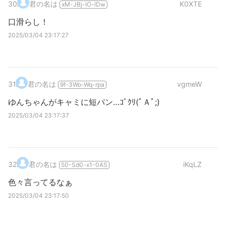
30
.
君の名は
K0XTE
xM-JBj-lO-lDw
口滑らし！
2025/03/04 23:17:27
31
.
君の名は
vgmeW
9f-3Wo-Wq-rpa
ゆんちゃんがキャミに短パン…ｺﾞｸﾘ(ﾟＡﾟ;)
2025/03/04 23:17:37
32
.
君の名は
iKqLZ
50-Sd0-x1-0AS
色々言ってるなぁ
2025/03/04 23:17:50