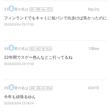
33
.
君の名は
BgcZq
50-196-by-GTj
フィンランドでもキャミに短パンで出歩けば良かったのに
2025/03/04 23:17:53
34
.
君の名は
12Bwo
4D-rX2-9j-9Js
22年間でスゲー色んなとこ行ってるね
2025/03/04 23:17:56
35
.
君の名は
K0XTE
xM-JBj-lO-lDw
今年も頑張るゆん
2025/03/04 23:18:14