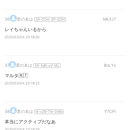
36
.
君の名は
Mk3J7
36-0Om-SP-Q3H
レイちゃんいるから
2025/03/04 23:18:20
37
.
君の名は
BoLYx
36-5d6-uV-IAL
マルタ🇲🇹
2025/03/04 23:18:23
38
.
君の名は
Y7CPr
IX-v2B-TN-DWb
本当にアクティブだなあ
2025/03/04 23:18:29