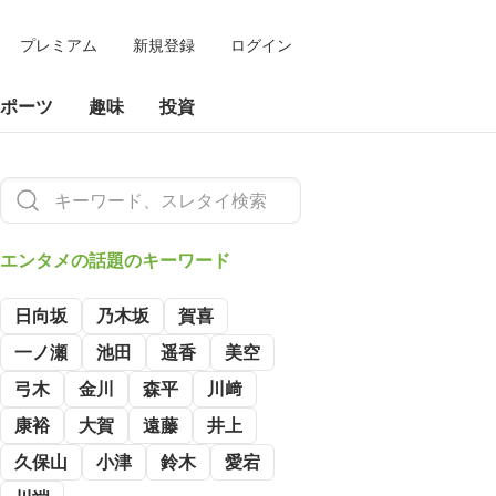
プレミアム
新規登録
ログイン
ポーツ
趣味
投資
エンタメの
話題のキーワード
日向坂
乃木坂
賀喜
一ノ瀬
池田
遥香
美空
弓木
金川
森平
川﨑
康裕
大賀
遠藤
井上
久保山
小津
鈴木
愛宕