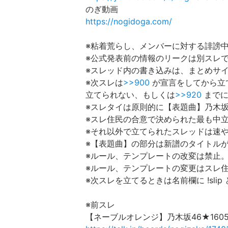
のぎ動画
https://nogidoga.com/
※粘着荒らし、メンバーに対する誹謗
※公式発表前の情報のリークは別スレ
※スレッド内の書き込みは、まとめサ
※次スレは
>>900
が宣言をしてから立
立てられない、もしくは
>>920
までに
※スレタイは原則的に【表題曲】乃木坂
※スレ住民の合意で決められた最も中
※それ以外で立てられたスレッドは速
※【表題曲】の部分は新譜のタイトル
※ルール、テンプレートの改変は禁止
※ルール、テンプレートの変更はスレ
※次スレを立てるときは名前欄に !sli
※前スレ
【ネーブルオレンジ】乃木坂46★160