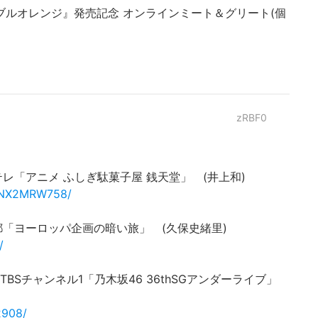
ル『ネーブルオレンジ』発売記念 オンラインミート＆グリート(個
zRBF0
HK Eテレ「アニメ ふしぎ駄菓子屋 銭天堂」 (井上和)
/4NX2MRW758/
KBS京都「ヨーロッパ企画の暗い旅」 (久保史緒里)
/
.296 TBSチャンネル1「乃木坂46 36thSGアンダーライブ」
2908/