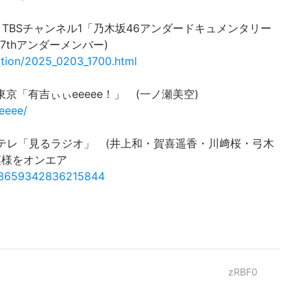
S.296 TBSチャンネル1「乃木坂46アンダードキュメンタリー
7thアンダーメンバー)
ation/2025_0203_1700.html
レビ東京「有吉ぃぃeeeee！」 (一ノ瀬美空)
eeeee/
 NHK Eテレ「見るラジオ」 (井上和・賀喜遥香・川﨑桜・弓木
模様をオンエア
1893659342836215844
zRBF0