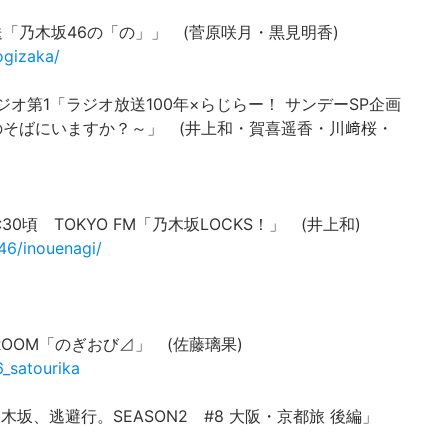
文化放送「乃木坂46の「の」」 (菅原咲月・黒見明香)
ogizaka/
NHKラジオ第1「ラジオ放送100年×らじらー！ サンデーSP企画
のそばにいますか？～」 (井上和・賀喜遥香・川﨑桜・
22:30頃 TOKYO FM「乃木坂LOCKS！」 (井上和)
46/inouenagi/
HOWROOM「のぎおび⊿」 (佐藤璃果)
_satourika
o 「乃木坂、逃避行。SEASON2 #8 大阪・京都旅 後編」