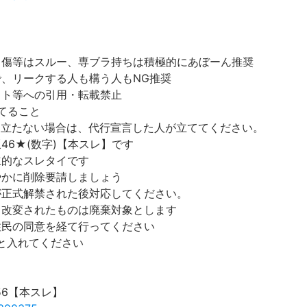
中傷等はスルー、専ブラ持ちは積極的にあぼーん推奨
で、リークする人も構う人もNG推奨
イト等への引用・転載禁止
てること
立たない場合は、代行宣言した人が立ててください。
46★(数字)【本スレ】です
立的なスレタイです
やかに削除要請しましょう
が正式解禁された後対応してください。
。改変されたものは廃棄対象とします
住民の同意を経て行ってください
p と入れてください
56【本スレ】