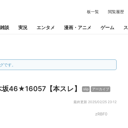
板一覧
閲覧履歴
雑談
実況
エンタメ
漫画・アニメ
ゲーム
ス
グです。
46★16057【本スレ】
slip
アーカイブ
最終更新
2025/02/25 23:12
zRBF0