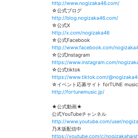
http://www.nogizaka46.com/
☆公式ブログ
http://blog.nogizaka46.com/
☆公式X
http://x.com/nogizaka46
☆公式Facebook
http://www.facebook.com/nogizaka
☆公式Instagram
https://www.instagram.com/nogizaka
☆公式tiktok
https://www.tiktok.com/@nogizaka46
☆イベント応募サイト forTUNE music
http://fortunemusic.jp/
★公式動画★
公式YouTubeチャンネル
http://www.youtube.com/user/nogi
乃木坂配信中
https://youtube.com/c/nogizakahais