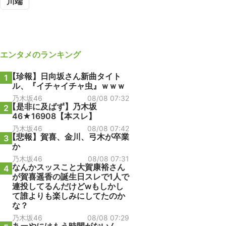
川端
エンタメ
のランキング
【珍報】日向坂さん新曲タイト
1
ル、『イチャイチャ虫』ｗｗｗ
乃木坂46
08/08 07:32
【是非に及ばず】乃木坂
2
46★16908【本スレ】
乃木坂46
08/08 07:42
【悲報】賀喜、金川、弓木が卒業
3
か
乃木坂46
08/08 07:31
なんかスッスこと大賀康裕さん
4
が賀喜遥香の誕生日スレで1人で
連投してるんだけどwもしかし
て誰よりも楽しみにしてたのか
な？
乃木坂46
08/08 07:29