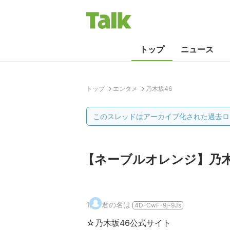
トップ
ニュース
トップ
エンタメ
乃木坂46
このスレッドはアーカイブ化された過去ロ
【ネーブルオレンジ】乃木坂
1
.
君の名は
4D-CwF-9j-9Js
☆乃木坂46公式サイト