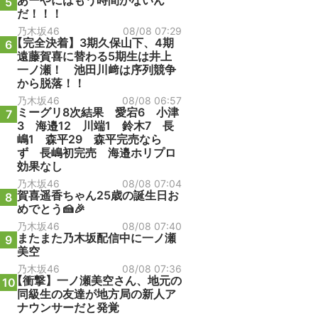
あーやにはもう時間がないん
5
だ！！！
乃木坂46
08/08 07:29
【完全決着】3期久保山下、4期
6
遠藤賀喜に替わる5期生は井上
一ノ瀬！ 池田川﨑は序列競争
から脱落！！
乃木坂46
08/08 06:57
ミーグリ8次結果 愛宕6 小津
7
3 海邉12 川端1 鈴木7 長
嶋1 森平29 森平完売なら
ず 長嶋初完売 海邉ホリプロ
効果なし
乃木坂46
08/08 07:04
賀喜遥香ちゃん25歳の誕生日お
8
めでとう🍰🎉
乃木坂46
08/08 07:40
またまた乃木坂配信中に一ノ瀬
9
美空
乃木坂46
08/08 07:36
【衝撃】一ノ瀬美空さん、地元の
10
同級生の友達が地方局の新人ア
ナウンサーだと発覚