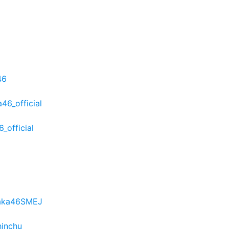
46
46_official
_official
zaka46SMEJ
hinchu