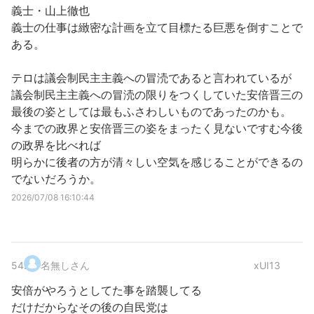
義士・山上徹也
義士の仕事は緻密な計画を立て目標たる巨悪を倒すことで
ある。
テロは議会制民主主義への冒涜であると言われているが
議会制民主主義への冒涜の限りをつくしていた安倍晋三の
最後の姿としては最もふさわしいものであったのかも。
今までの政界と安倍晋三の姿をまったく見ないですむ今後
の政界を比べれば
明らかに後者の方が清々しい空気を感じることができるの
でないだろうか。
2026/07/08 16:10:44
54
.
名無しさん
xUI13
安倍がやろうとしてた事を踏襲してる
だけだからなその後の自民党は