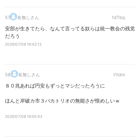
57
.
名無しさん
1dTbq
安部が生きてたら、なんて言ってる奴らは統一教会の残党
だろう
2026/07/08 16:42:12
58
.
名無しさん
t1Idm
８０兆あれば円安もずっとマシだったろうに
ほんと岸破カ市３バカトリオの無能さが恨めしいｗ
2026/07/08 16:50:43