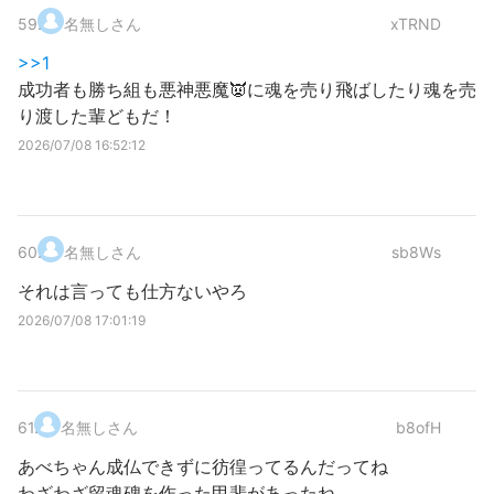
59
.
名無しさん
xTRND
>>1
成功者も勝ち組も悪神悪魔👿に魂を売り飛ばしたり魂を売
り渡した輩どもだ！
2026/07/08 16:52:12
60
.
名無しさん
sb8Ws
それは言っても仕方ないやろ
2026/07/08 17:01:19
61
.
名無しさん
b8ofH
あべちゃん成仏できずに彷徨ってるんだってね
わざわざ留魂碑を作った甲斐があったね