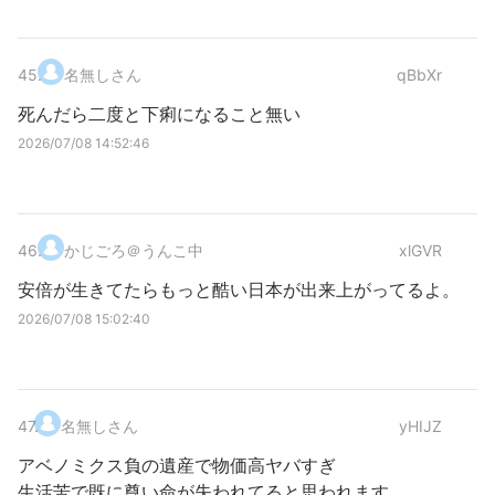
45
.
名無しさん
qBbXr
死んだら二度と下痢になること無い
2026/07/08 14:52:46
46
.
かじごろ＠うんこ中
xlGVR
安倍が生きてたらもっと酷い日本が出来上がってるよ。
2026/07/08 15:02:40
47
.
名無しさん
yHIJZ
アベノミクス負の遺産で物価高ヤバすぎ
生活苦で既に尊い命が失われてると思われます