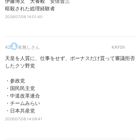
伊藤博文 犬養毅 安倍晋三
暗殺された総理経験者
2026/07/08 14:01:40
42
.
名無しさん
KAY0h
天皇を人質に、仕事をせず、ボーナスだけ貰って審議拒否
したクソ野党
・参政党
・国民民主党
・中道改革連合
・チームみらい
・日本共産党
2026/07/08 14:08:41