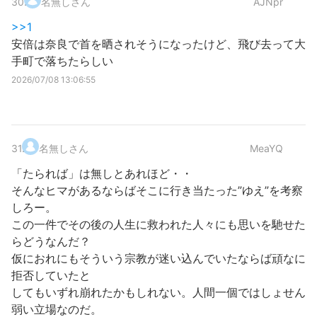
30
.
名無しさん
AJNpr
>>1
安倍は奈良で首を晒されそうになったけど、飛び去って大
手町で落ちたらしい
2026/07/08 13:06:55
31
.
名無しさん
MeaYQ
「たられば」は無しとあれほど・・
そんなヒマがあるならばそこに行き当たった”ゆえ”を考察
しろー。
この一件でその後の人生に救われた人々にも思いを馳せた
らどうなんだ？
仮におれにもそういう宗教が迷い込んでいたならば頑なに
拒否していたと
してもいずれ崩れたかもしれない。人間一個ではしょせん
弱い立場なのだ。