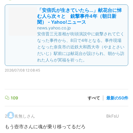
「安倍氏が生きていたら…」献花台に悼
む人ら次々と 銃撃事件4年（朝日新
聞） - Yahoo!ニュース
news.yahoo.co.jp
安倍晋三元首相が街頭演説中に銃撃されて亡く
なった事件から、8日で4年となる。事件現場
となった奈良市の近鉄大和西大寺（やまとさい
だいじ）駅前には献花台が設けられ、朝から訪
れた人らが冥福を祈った。
2026/07/08 12:08:45
109
すべて
|
最新の50件
2
.
名無しさん
BkFsU
もう壺市さんに魂が乗り移ってるだろ