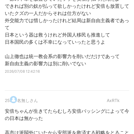
できれば別の奴が払って欲しかったけれど安倍も放置して
いたクズの一人だからそれは仕方がない
外交能力では惜しかったけれど結局は新自由主義者であっ
て
日本という器は救うけれど外国人移民も推進して
日本国民の多くは不幸になっていったと思うよ
山上徹也は統一教会系の影響力を削いだだけであって
新自由主義の影響力は別に削いでない
2026/07/08 12:42:16
25
.
名無しさん
AxRTk
安倍ちゃんが生きてたらむしろ安倍バッシングによって今
の日本は無かった
高市は派閥外にいたから安部派を救済する戦略をとること