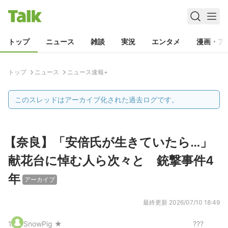
トップ
ニュース
雑談
実況
エンタメ
漫画・ア
トップ
ニュース
ニュース速報+
このスレッドはアーカイブ化された過去ログです。
【奈良】「安倍氏が生きていたら…」
献花台に悼む人ら次々と 銃撃事件4
年
アーカイブ
最終更新
2026/07/10 18:49
1
.
SnowPig ★
???