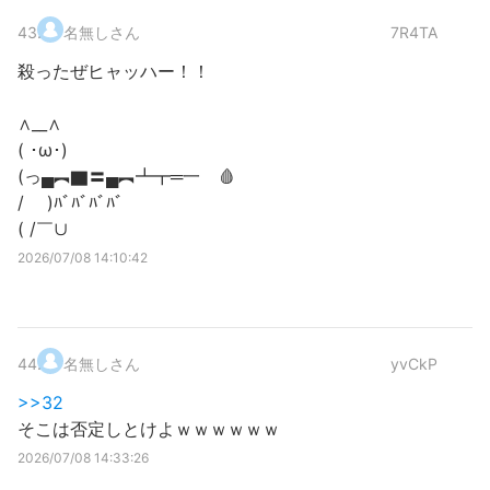
43
.
名無しさん
7R4TA
殺ったぜヒャッハー！！
∧__∧
( ･ω･)
(っ▄︻▇〓▄︻┻┳═一 🩸
/ )ﾊﾞﾊﾞﾊﾞﾊﾞ
( /￣∪
2026/07/08 14:10:42
44
.
名無しさん
yvCkP
>>32
そこは否定しとけよｗｗｗｗｗｗ
2026/07/08 14:33:26