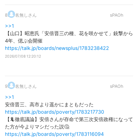
8
.
名無しさん
sPAOh
>>1
【山口】昭恵氏「安倍晋三の種、花を咲かせて」銃撃から
4年、偲ぶ会開催
https://talk.jp/boards/newsplus/1783238422
2026/07/08 12:20:12
9
.
名無しさん
sPAOh
>>1
安倍晋三、高市より遥かにまともだった
https://talk.jp/boards/poverty/1783217730
【🦎徹底議論】安倍さんが存命で第三次安倍政権になって
た方が今よりマシだった説🤔
https://talk.jp/boards/poverty/1783116094