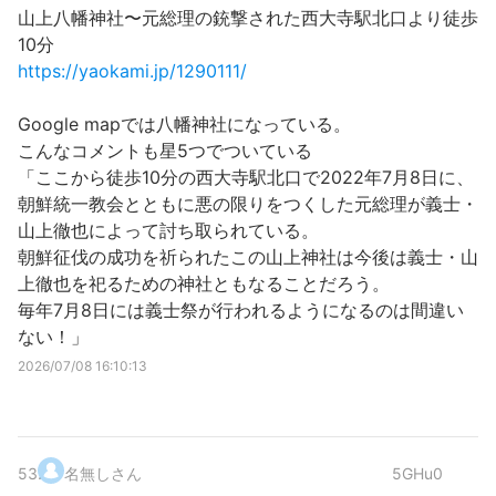
山上八幡神社〜元総理の銃撃された西大寺駅北口より徒歩
10分
https://yaokami.jp/1290111/
Google mapでは八幡神社になっている。
こんなコメントも星5つでついている
「ここから徒歩10分の西大寺駅北口で2022年7月8日に、
朝鮮統一教会とともに悪の限りをつくした元総理が義士・
山上徹也によって討ち取られている。
朝鮮征伐の成功を祈られたこの山上神社は今後は義士・山
上徹也を祀るための神社ともなることだろう。
毎年7月8日には義士祭が行われるようになるのは間違い
ない！」
2026/07/08 16:10:13
53
.
名無しさん
5GHu0