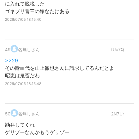
に入れて脱税した
ゴキブリ晋三の嫁なだけある
2026/07/05 18:15:40
49
.
名無しさん
fUu7Q
>>29
その輸血代を山上徹也さんに請求してるんだとよ
昭恵は鬼畜だわ
2026/07/05 18:15:48
50
.
名無しさん
2N7Ur
勘弁してくれ
ゲリゾーなんかもうゲリゾー