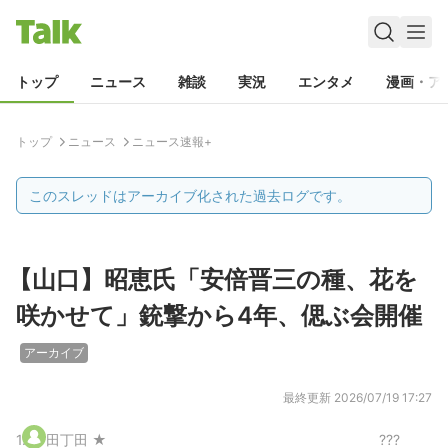
トップ
ニュース
雑談
実況
エンタメ
漫画・ア
トップ
ニュース
ニュース速報+
このスレッドはアーカイブ化された過去ログです。
【山口】昭恵氏「安倍晋三の種、花を
咲かせて」銃撃から4年、偲ぶ会開催
アーカイブ
最終更新
2026/07/19 17:27
1
.
田丁田 ★
???