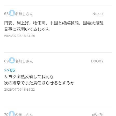
68
.
名無しさん
Nuzek
円安、利上げ、物価高、中国と絶縁状態、国会大混乱
見事に花開いてるじゃん
2026/07/05 18:34:50
69
.
名無しさん
D0O0Y
>>65
サヨク全然反省してねえな
次の選挙でまた責任取らせるとするか
2026/07/05 18:35:22
70
.
名無しさん
xWnFd