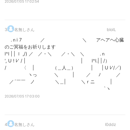
2026/07/05 17:02:54
3
.
名無しさん
bloIL
.ｎi 7 ／ ＼ アヘアヘ心臓
のご冥福をお祈りします
l^l | | ｌ ,/) ／ ／・＼ ／・＼ ＼ .ｎ
', U ! ﾚ' / | ￣￣ ￣￣ | l^l.| | /）
/ 〈 | （＿人＿） | | U ﾚ'/／)
ヽっ ＼ | ／ ﾉ ／
／´￣￣ ノ ＼＿| ＼ｒニ |
`ヽ
2026/07/05 17:03:00
4
.
名無しさん
l0ddz