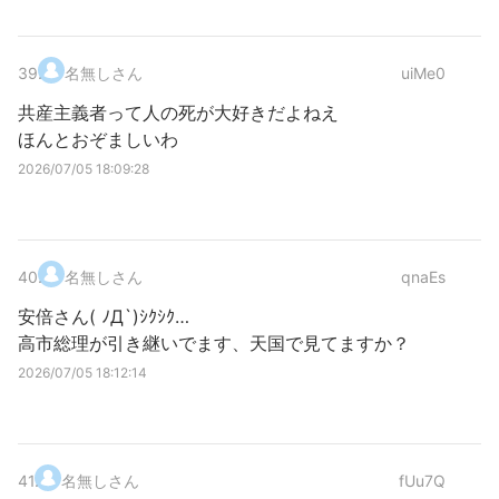
39
.
名無しさん
uiMe0
共産主義者って人の死が大好きだよねえ
ほんとおぞましいわ
2026/07/05 18:09:28
40
.
名無しさん
qnaEs
安倍さん( ﾉД`)ｼｸｼｸ…
高市総理が引き継いでます、天国で見てますか？
2026/07/05 18:12:14
41
.
名無しさん
fUu7Q