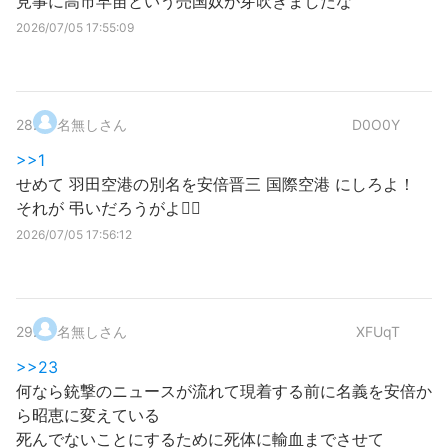
見事に高市早苗という売国奴が芽吹きましたな
2026/07/05 17:55:09
28
.
名無しさん
D0O0Y
>>1
せめて 羽田空港の別名を安倍晋三 国際空港 にしろよ！
それが 弔いだろうがよ😮‍💨
2026/07/05 17:56:12
29
.
名無しさん
XFUqT
>>23
何なら銃撃のニュースが流れて現着する前に名義を安倍か
ら昭恵に変えている
死んでないことにするために死体に輸血までさせて