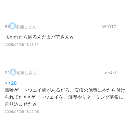
61
.
名無しさん
W1OT7
咲かれたら困るんだよバアさんw
2026/07/05 18:25:57
62
.
名無しさん
dY4rJ
>>28
高輪ゲートウェイ駅があるだろ、安倍の施策にやたら付け
られてた⚪︎⚪︎ゲートウェイを、無理やりネーミング募集に
割り込ませたw
2026/07/05 18:27:08