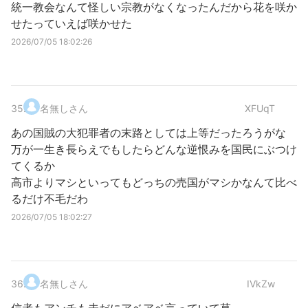
統一教会なんて怪しい宗教がなくなったんだから花を咲か
せたっていえば咲かせた
2026/07/05 18:02:26
35
.
名無しさん
XFUqT
あの国賊の大犯罪者の末路としては上等だったろうがな
万が一生き長らえでもしたらどんな逆恨みを国民にぶつけ
てくるか
高市よりマシといってもどっちの売国がマシかなんて比べ
るだけ不毛だわ
2026/07/05 18:02:27
36
.
名無しさん
IVkZw