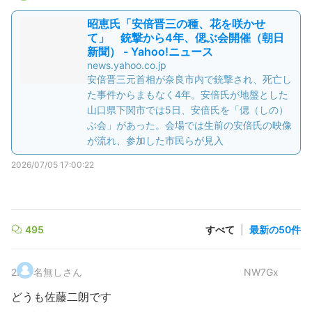
昭恵氏「安倍晋三の種、花を咲かせ
て」 銃撃から4年、偲ぶ会開催（朝日
新聞） - Yahoo!ニュース
news.yahoo.co.jp
安倍晋三元首相が奈良市内で銃撃され、死亡し
た事件からまもなく4年。安倍氏が地盤とした
山口県下関市では5日、安倍氏を「偲（しの）
ぶ会」があった。会場では生前の安倍氏の映像
が流れ、参加した市民らが見入
2026/07/05 17:00:22
495
すべて
|
最新の50件
2
.
名無しさん
NW7Gx
どうも佐藤二朗です