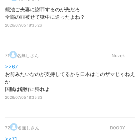
籠池ご夫妻に謝罪するのが先だろ
全部の罪被せて獄中に送ったよね？
2026/07/05 18:35:26
71
.
名無しさん
Nuzek
>>67
お前みたいなのが支持してるから日本はこのザマじゃねえ
か
国賊は朝鮮に帰れよ
2026/07/05 18:35:33
72
.
名無しさん
D0O0Y
>>71