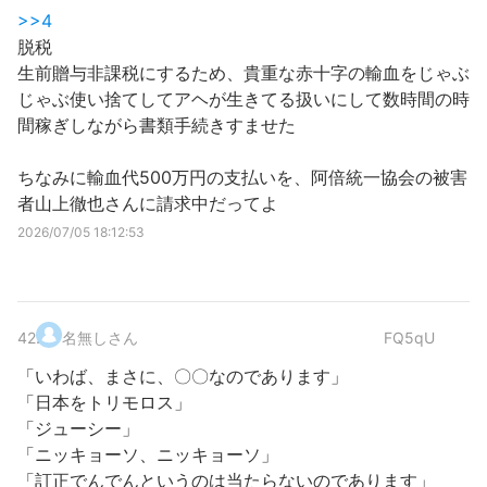
>>4
脱税
生前贈与非課税にするため、貴重な赤十字の輸血をじゃぶ
じゃぶ使い捨てしてアヘが生きてる扱いにして数時間の時
間稼ぎしながら書類手続きすませた
ちなみに輸血代500万円の支払いを、阿倍統一協会の被害
者山上徹也さんに請求中だってよ
2026/07/05 18:12:53
42
.
名無しさん
FQ5qU
「いわば、まさに、〇〇なのであります」
「日本をトリモロス」
「ジューシー」
「ニッキョーソ、ニッキョーソ」
「訂正でんでんというのは当たらないのであります」