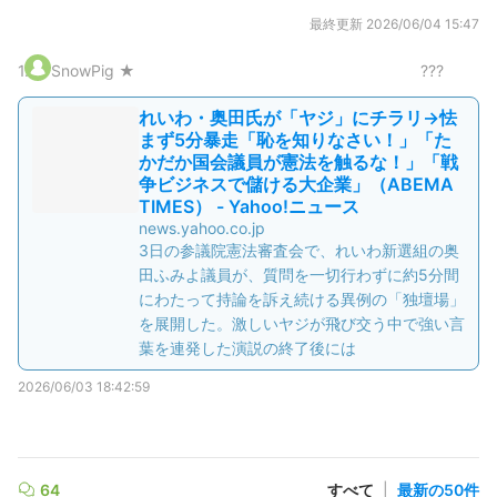
最終更新
2026/06/04 15:47
1
.
SnowPig ★
???
れいわ・奥田氏が「ヤジ」にチラリ→怯
まず5分暴走「恥を知りなさい！」「た
かだか国会議員が憲法を触るな！」「戦
争ビジネスで儲ける大企業」（ABEMA
TIMES） - Yahoo!ニュース
news.yahoo.co.jp
3日の参議院憲法審査会で、れいわ新選組の奥
田ふみよ議員が、質問を一切行わずに約5分間
にわたって持論を訴え続ける異例の「独壇場」
を展開した。激しいヤジが飛び交う中で強い言
葉を連発した演説の終了後には
2026/06/03 18:42:59
64
すべて
|
最新の50件