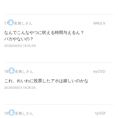
17
.
名無しさん
M4zLV
なんでこんなやつに吠える時間与えるん？
バカやないの？
2026/06/03 19:25:39
18
.
名無しさん
eyO5D
これ、れいわに投票したアホは嬉しいのかな
2026/06/03 19:26:35
19
.
名無しさん
1p5Gf