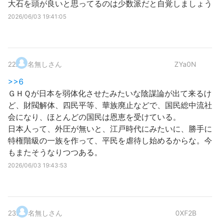
大石を頭が良いと思ってるのは少数派だと自覚しましょう
2026/06/03 19:41:05
22
.
名無しさん
ZYa0N
>>6
ＧＨＱが日本を弱体化させたみたいな陰謀論が出て来るけ
ど、財閥解体、四民平等、華族廃止などで、国民総中流社
会になり、ほとんどの国民は恩恵を受けている。
日本人って、外圧が無いと、江戸時代にみたいに、勝手に
特権階級の一族を作って、平民を虐待し始めるからな。今
もまたそうなりつつある。
2026/06/03 19:43:53
23
.
名無しさん
0XF2B