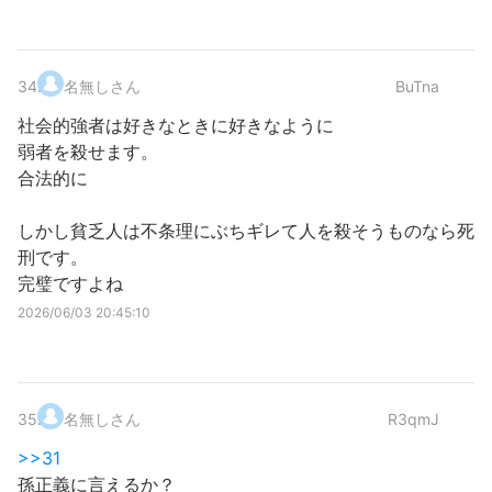
34
.
名無しさん
BuTna
社会的強者は好きなときに好きなように
弱者を殺せます。
合法的に
しかし貧乏人は不条理にぶちギレて人を殺そうものなら死
刑です。
完璧ですよね
2026/06/03 20:45:10
35
.
名無しさん
R3qmJ
>>31
孫正義に言えるか？