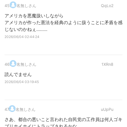
45
.
名無しさん
QqLo2
アメリカを悪魔扱いしながら
アメリカが作った憲法を経典のように扱うことに矛盾を感
じないのかねぇ………
2026/06/04 02:44:24
46
.
名無しさん
1XRn8
読んでません
2026/06/04 03:19:45
47
.
名無しさん
uUpPu
さあ、都合の悪いこと言われた自民党の工作員は何人ゴキ
ブリホイホイにトラップされるかな