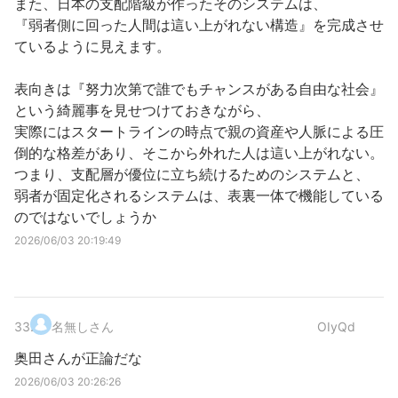
また、日本の支配階級が作ったそのシステムは、
『弱者側に回った人間は這い上がれない構造』を完成させ
ているように見えます。
表向きは『努力次第で誰でもチャンスがある自由な社会』
という綺麗事を見せつけておきながら、
実際にはスタートラインの時点で親の資産や人脈による圧
倒的な格差があり、そこから外れた人は這い上がれない。
つまり、支配層が優位に立ち続けるためのシステムと、
弱者が固定化されるシステムは、表裏一体で機能している
のではないでしょうか
2026/06/03 20:19:49
33
.
名無しさん
OIyQd
奥田さんが正論だな
2026/06/03 20:26:26