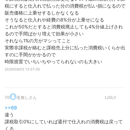
税にすると仕入れで払った分の消費税が払い損になるので
販売価格に上乗せするしかなくなる
そうなると仕入れや経費の8%分が上乗せになる
これが50%だとすると消費税廃止しても4%分値上げされ
るので手間ばかり増えて効果が小さい
それなら1%の方がマシってこと
実際非課税が絡むと課税売上分に払った消費税いくらか出
すのに手間がかかるので
時限措置でいちいちやってられないのも大きい
2026/06/03 13:37:36
70
.
名無しさん
tJGLV
>>69
違う
課税取引0%にしていれば還付で仕入れの消費税は戻って
くる