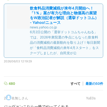
飲食料品消費減税が来年4月開始へ！
「1％」案が有力な理由と物価高の展望
をW政治記者が解説（選挙ドットコム）
- Yahoo!ニュース
news.yahoo.co.jp
6月2日公開の「選挙ドットコムちゃんねる」
では、2026年衆院選の争点にもなった飲食料
品の消費減税の最新動向を取り上げ！毎日新聞
が「食料品消費減税の来年4月スタート」をス
クープしましたが、自民党が公
2026/06/03 12:19:29
480
すべて
|
最新の50件
2
.
名無しさん
YuE0s
ジョヴァンニなら一晩でやってくれる