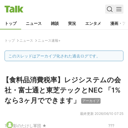
トップ
ニュース
雑談
実況
エンタメ
漫画・ア
トップ
ニュース
ニュース速報+
このスレッドはアーカイブ化された過去ログです。
【食料品消費税率】レジシステムの会
社・富士通と東芝テックとNEC 「1%
なら3ヶ月でできます」
アーカイブ
最終更新
2026/06/10 07:25
1
.
影のたけし軍団 ★
???