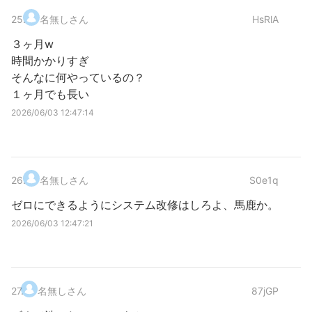
25
.
名無しさん
HsRlA
３ヶ月w
時間かかりすぎ
そんなに何やっているの？
１ヶ月でも長い
2026/06/03 12:47:14
26
.
名無しさん
S0e1q
ゼロにできるようにシステム改修はしろよ、馬鹿か。
2026/06/03 12:47:21
27
.
名無しさん
87jGP