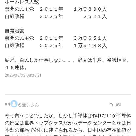
ホームレス人数
悪夢の民主党 ２０１１年 １万０８９０人
自維政権 ２０２５年 ２５２１人
自殺者数
悪夢の民主党 ２０１１年 ３万０６５１人
自維政権 ２０２５年 １万９１８８人
結局、自民しか仕事しない。。。野党は牛歩、審議拒否、
１８連休。
2026/06/03 08:36:21
56
.
名無しさん
Tmt6f
そう言うことでしたか、しかし半導体は作れないが半導体
の部品は世界トップクラスだからデータセンターとかは日
本製の部品で外国に建てられるから、日本国の存在価値が