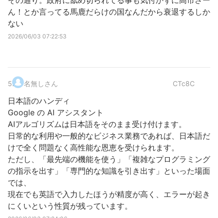
その通り。政府に舐め切られてる事も気付かずに高市さー
ん！とか言ってる馬鹿だらけの国なんだから衰退するしか
ない
2026/06/03 07:22:53
5
.
名無しさん
CTc8C
日本語のハンディ
Google の AI アシスタント
AIアルゴリズムは日本語をそのまま受け付けます。
日常的な利用や一般的なビジネス業務であれば、日本語だ
けで全く問題なく高性能な恩恵を受けられます。
ただし、「最先端の機能を使う」「複雑なプログラミング
の指示を出す」「専門的な知識を引き出す」といった場面
では、
現在でも英語で入力したほうが精度が高く、エラーが起き
にくいという性質が残っています。