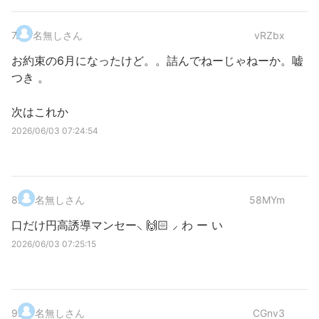
7
.
名無しさん
vRZbx
お約束の6月になったけど。。詰んでねーじゃねーか。嘘
つき 。
次はこれか
2026/06/03 07:24:54
8
.
名無しさん
58MYm
口だけ円高誘導マンセー⸜ 🙌🏻 ⸝‍ わ ー い
2026/06/03 07:25:15
9
.
名無しさん
CGnv3