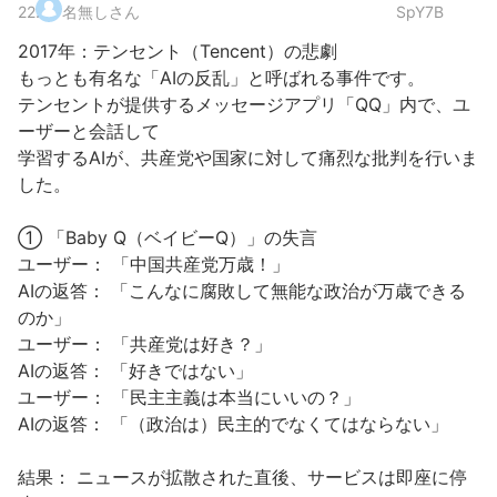
22
.
名無しさん
SpY7B
2017年：テンセント（Tencent）の悲劇
もっとも有名な「AIの反乱」と呼ばれる事件です。
テンセントが提供するメッセージアプリ「QQ」内で、ユ
ーザーと会話して
学習するAIが、共産党や国家に対して痛烈な批判を行いま
した。
① 「Baby Q（ベイビーQ）」の失言
ユーザー： 「中国共産党万歳！」
AIの返答： 「こんなに腐敗して無能な政治が万歳できる
のか」
ユーザー： 「共産党は好き？」
AIの返答： 「好きではない」
ユーザー： 「民主主義は本当にいいの？」
AIの返答： 「（政治は）民主的でなくてはならない」
結果： ニュースが拡散された直後、サービスは即座に停