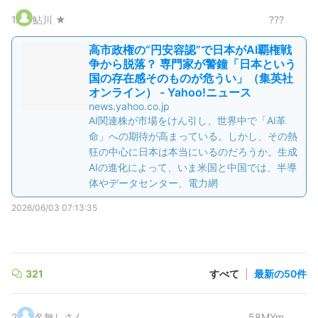
1
.
鮎川 ★
???
高市政権の“円安容認”で日本がAI覇権戦
争から脱落？ 専門家が警鐘「日本という
国の存在感そのものが危うい」（集英社
オンライン） - Yahoo!ニュース
news.yahoo.co.jp
AI関連株が市場をけん引し、世界中で「AI革
命」への期待が高まっている。しかし、その熱
狂の中心に日本は本当にいるのだろうか。生成
AIの進化によって、いま米国と中国では、半導
体やデータセンター、電力網
2026/06/03 07:13:35
321
すべて
|
最新の50件
2
.
名無しさん
58MYm