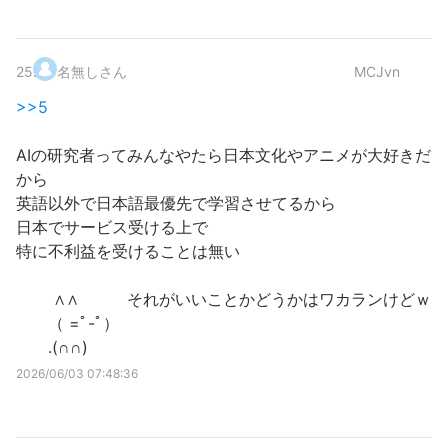
25
.
名無しさん
MCJvn
>>5
AIの研究者ってみんなやたら日本文化やアニメが大好きだ
から
英語以外で日本語最優先で学習させてるから
日本でサービス受ける上で
特に不利益を受けることは無い
∧∧ それがいいことかどうかはワカランけどｗ
（ =ﾟ-ﾟ）
.(∩∩)
2026/06/03 07:48:36