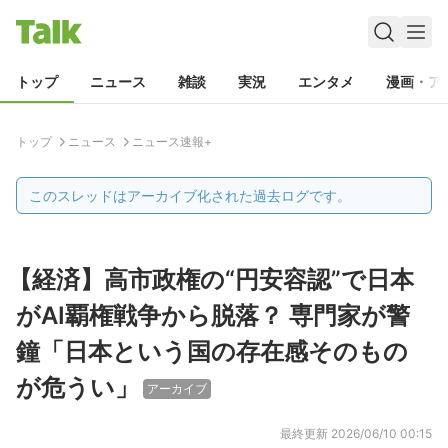
トップ
ニュース
雑談
実況
エンタメ
漫画・ア
トップ
ニュース
ニュース速報+
このスレッドはアーカイブ化された過去ログです。
【経済】高市政権の“円安容認”で日本
がAI覇権戦争から脱落？ 専門家が警
鐘「日本という国の存在感そのもの
が危うい」
アーカイブ
最終更新
2026/06/10 00:15