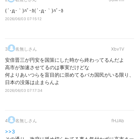
(´･д･｀)ﾊﾞｰｶ(´･д･｀)ﾊﾞｰｶ
2026/06/03 07:15:12
3
.
名無しさん
Xbv1V
安倍晋三が円安を国策にした時から終わってるんだよ
高市が加速させてるのは事実だけどな
何よりあいつらを盲目的に崇めてるバカ国民がいる限り、
日本の没落は止まらんよ
2026/06/03 07:17:34
4
.
名無しさん
fHJAb
>>3