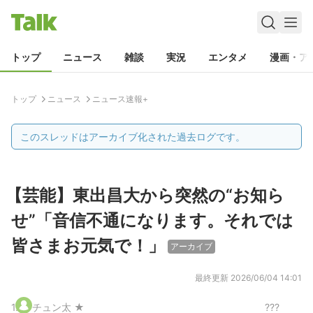
トップ
ニュース
雑談
実況
エンタメ
漫画・ア
トップ
ニュース
ニュース速報+
このスレッドはアーカイブ化された過去ログです。
【芸能】東出昌大から突然の“お知ら
せ”「音信不通になります。それでは
皆さまお元気で！」
アーカイブ
最終更新
2026/06/04 14:01
1
.
チュン太 ★
???