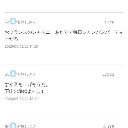
64
.
名無しさん
zjkca
おフランスのシャモニーあたりで毎日シャンパンパーティ
ーだろ
2026/06/02 22:11:26
65
.
名無しさん
Lyqoq
すぐ音を上げそうだ。
下山の準備よ∼し！！
2026/06/02 22:13:42
66
.
名無しさん
nUgY8