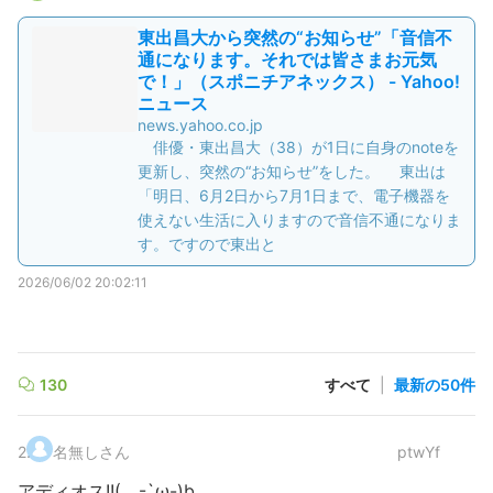
東出昌大から突然の“お知らせ”「音信不
通になります。それでは皆さまお元気
で！」（スポニチアネックス） - Yahoo!
ニュース
news.yahoo.co.jp
俳優・東出昌大（38）が1日に自身のnoteを
更新し、突然の“お知らせ”をした。 東出は
「明日、6月2日から7月1日まで、電子機器を
使えない生活に入りますので音信不通になりま
す。ですので東出と
2026/06/02 20:02:11
130
すべて
|
最新の50件
2
.
名無しさん
ptwYf
アディオス!!( -`ω-)b