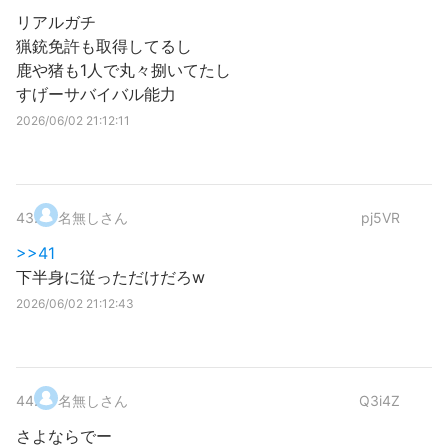
リアルガチ
猟銃免許も取得してるし
鹿や猪も1人で丸々捌いてたし
すげーサバイバル能力
2026/06/02 21:12:11
43
.
名無しさん
pj5VR
>>41
下半身に従っただけだろw
2026/06/02 21:12:43
44
.
名無しさん
Q3i4Z
さよならでー