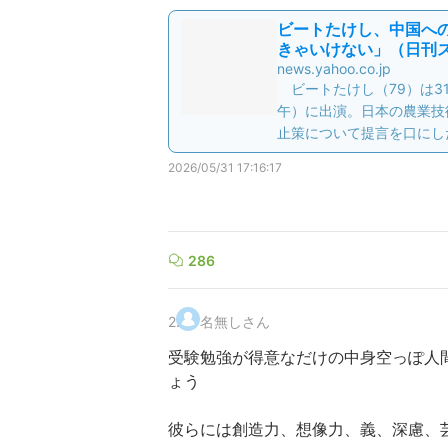
ビートたけし、中国への
きゃいけない」（日刊スポ
news.yahoo.co.jp
ビートたけし（79）は3
午）に出演。日本の農業技
止策について提言を口にし
2026/05/31 17:16:17
286
2
.
名無しさん
受験勉強が得意なだけの中身空っぽ人
ょう
彼らには創造力、想像力、義、深慮、