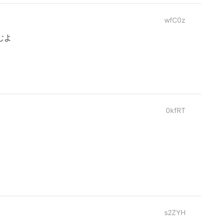
wfC0z
むよ
0kfRT
s2ZYH