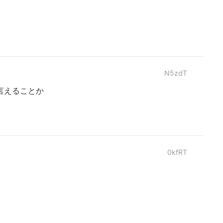
N5zdT
言えることか
0kfRT