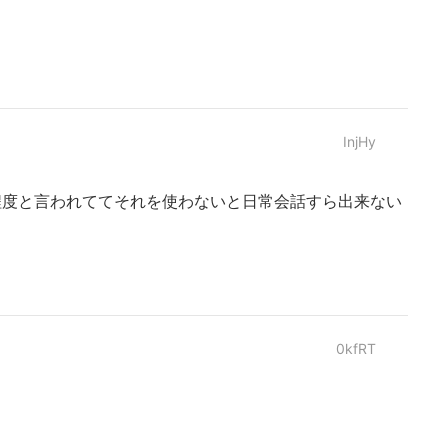
InjHy
程度と言われててそれを使わないと日常会話すら出来ない
0kfRT