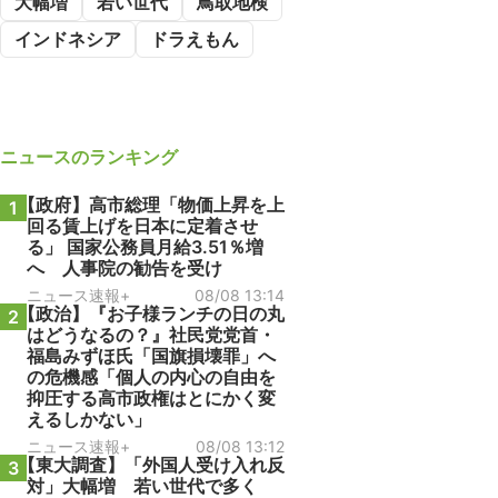
大幅増
若い世代
鳥取地検
インドネシア
ドラえもん
ニュース
のランキング
【政府】高市総理「物価上昇を上
1
回る賃上げを日本に定着させ
る」 国家公務員月給3.51％増
へ 人事院の勧告を受け
ニュース速報+
08/08 13:14
【政治】『お子様ランチの日の丸
2
はどうなるの？』社民党党首・
福島みずほ氏「国旗損壊罪」へ
の危機感「個人の内心の自由を
抑圧する高市政権はとにかく変
えるしかない」
ニュース速報+
08/08 13:12
【東大調査】「外国人受け入れ反
3
対」大幅増 若い世代で多く