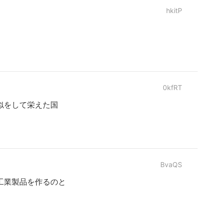
hkitP
0kfRT
似をして栄えた国
BvaQS
工業製品を作るのと
。