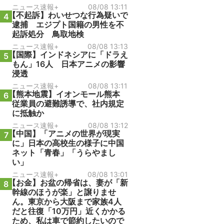
ニュース速報+
08/08 13:11
【不起訴】わいせつな行為疑いで
4
逮捕 エジプト国籍の男性を不
起訴処分 鳥取地検
ニュース速報+
08/08 13:13
【国際】インドネシアに「ドラえ
5
もん」16人 日本アニメの影響
浸透
ニュース速報+
08/08 13:11
【熊本地震】イオンモール熊本
6
従業員の避難誘導で、社内規定
に抵触か
ニュース速報+
08/08 13:12
【中国】「アニメの世界が現実
7
に」日本の高校生の様子に中国
ネット「青春」「うらやまし
い」
ニュース速報+
08/08 13:01
【お金】お盆の帰省は、妻が「新
8
幹線のほうが楽」と譲りませ
ん。東京から大阪まで家族4人
だと往復「10万円」近くかかる
ため、私は車で節約したいので