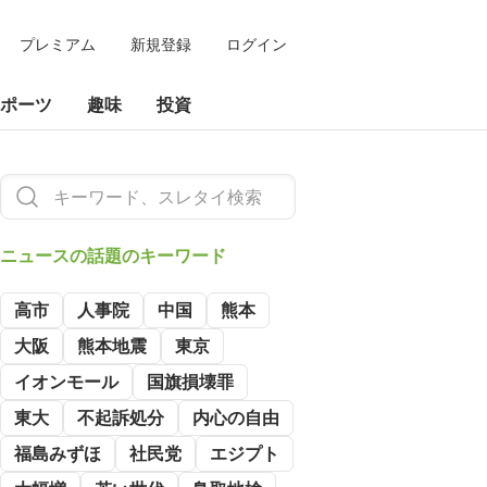
プレミアム
新規登録
ログイン
ポーツ
趣味
投資
ニュースの
話題のキーワード
高市
人事院
中国
熊本
大阪
熊本地震
東京
イオンモール
国旗損壊罪
東大
不起訴処分
内心の自由
福島みずほ
社民党
エジプト