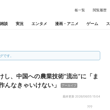
板一覧
閲覧履歴
雑談
実況
エンタメ
漫画・アニメ
ゲーム
ス
グです。
けし、中国への農業技術“流出”に「ま
作んなきゃいけない」
アーカイブ
最終更新
2026/06/05 15:04
???