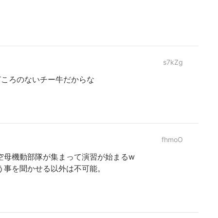
s7kZg
どころのないチー牛だからな
fhmoO
空母機動部隊が集まって演習が始まるw
う事を聞かせる以外は不可能。