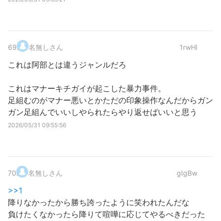
69
.
名無しさん
1rwHl
これは阿部とは違うジャンルだろ
これはマナーキチガイが起こした暴力事件。
足組むのがマナー悪いとかただの印象操作なんだからガン
ガン足組んでいいしやられたらやり返せばいいと思う
2026/05/31 09:55:56
70
.
名無しさん
gIgBw
>>1
降りなかったから勝ち誇ったように笑われたんだな
負けたくなかったら降りて喧嘩に応じてやるべきだった