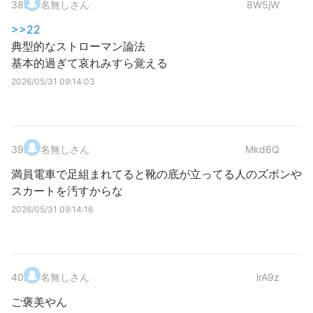
38
.
名無しさん
8W5jW
>>22
典型的なストローマン論法
基本的過ぎて哀れみすら覚える
2026/05/31 09:14:03
39
.
名無しさん
Mkd6Q
満員電車で足組まれてると靴の底が立ってる人のズボンや
スカートを汚すからな
2026/05/31 09:14:16
40
.
名無しさん
lrA9z
ご褒美やん