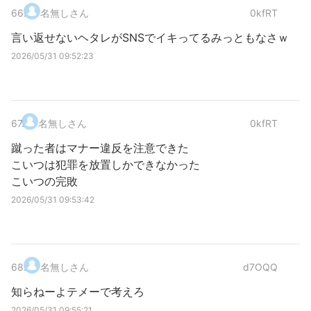
66
.
名無しさん
0kfRT
言い返せないヘタレがSNSでイキってるみっともなさｗ
2026/05/31 09:52:23
67
.
名無しさん
0kfRT
蹴った者はマナー違反を注意できた
こいつは犯罪を放置しかできなかった
こいつの完敗
2026/05/31 09:53:42
68
.
名無しさん
d7OQQ
知らねーよテメーで考えろ
2026/05/31 09:55:21