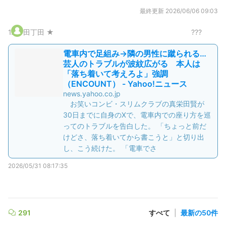
最終更新
2026/06/06 09:03
1
.
田丁田 ★
???
電車内で足組み→隣の男性に蹴られる…
芸人のトラブルが波紋広がる 本人は
「落ち着いて考えろよ」強調
（ENCOUNT） - Yahoo!ニュース
news.yahoo.co.jp
お笑いコンビ・スリムクラブの真栄田賢が
30日までに自身のXで、電車内での座り方を巡
ってのトラブルを告白した。 「ちょっと前だ
けどさ、落ち着いてから書こうと」と切り出
し、こう続けた。 「電車でさ
2026/05/31 08:17:35
291
すべて
|
最新の50件