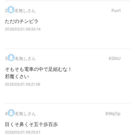
2
.
名無しさん
Purrl
ただのチンピラ
2026/05/31 08:20:14
3
.
名無しさん
KGttU
そもそも電車の中で足組むな！
邪魔くさい
2026/05/31 08:21:58
4
.
名無しさん
8WqOp
目くそ鼻くそ五十歩百歩
2026/05/31 08:25:01