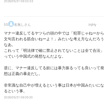
2026/05/31 09:33:33
55
.
名無しさん
InjHy
マナー違反してるヤツらの頭の中では「犯罪じゃねーから
文句言われる筋合いねーよ！」みたいな考え方なんだろう
なあ。
これって「明法律で確に禁止されてないことは全て合法」
っていう中国式の発想なんだよな。
逆に、マナー違反してる奴には暴力振るっても良いって発
想は正義の暴走だし。
非常識な自己中が増えるという事は日本が中国みたいにな
るという事。
2026/05/31 09:35:20