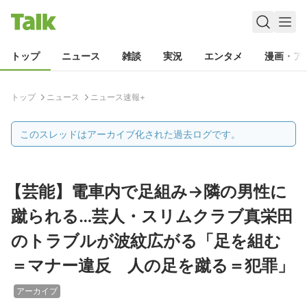
トップ
ニュース
雑談
実況
エンタメ
漫画・ア
トップ
ニュース
ニュース速報+
このスレッドはアーカイブ化された過去ログです。
【芸能】電車内で足組み→隣の男性に
蹴られる…芸人・スリムクラブ真栄田
のトラブルが波紋広がる「足を組む
＝マナー違反 人の足を蹴る＝犯罪」
アーカイブ