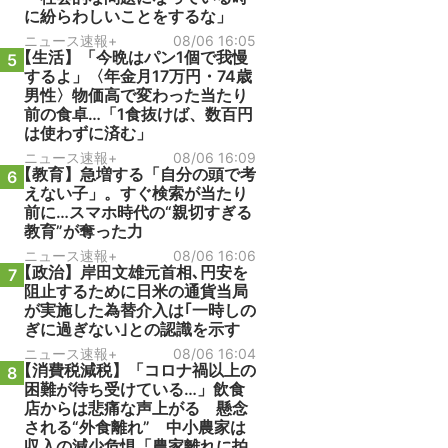
に紛らわしいことをするな」
ニュース速報+
08/06 16:05
【生活】「今晩はパン1個で我慢
5
するよ」〈年金月17万円・74歳
男性〉物価高で変わった当たり
前の食卓…「1食抜けば、数百円
は使わずに済む」
ニュース速報+
08/06 16:09
【教育】急増する「自分の頭で考
6
えない子」。すぐ検索が当たり
前に…スマホ時代の“親切すぎる
教育”が奪った力
ニュース速報+
08/06 16:06
【政治】岸田文雄元首相､円安を
7
阻止するために日米の通貨当局
が実施した為替介入は｢一時しの
ぎに過ぎない｣との認識を示す
ニュース速報+
08/06 16:04
【消費税減税】「コロナ禍以上の
8
困難が待ち受けている…」飲食
店からは悲痛な声上がる 懸念
される“外食離れ” 中小農家は
収入の減少危惧「農家離れに拍