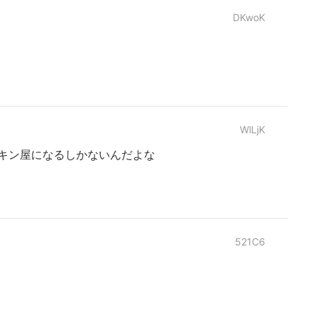
DKwoK
WlLjK
チキン屋になるしかないんだよな
521C6