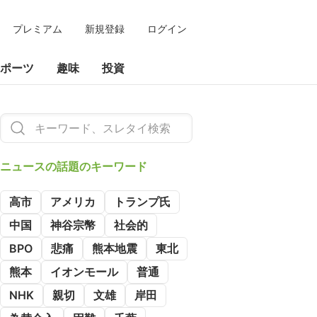
プレミアム
新規登録
ログイン
ポーツ
趣味
投資
ニュースの
話題のキーワード
高市
アメリカ
トランプ氏
中国
神谷宗幣
社会的
BPO
悲痛
熊本地震
東北
熊本
イオンモール
普通
NHK
親切
文雄
岸田