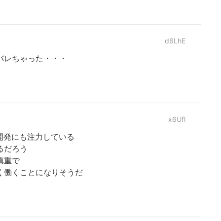
d6LhE
バレちゃった・・・
x6Ufl
開発にも注力している
るだろう
慎重で
く働くことになりそうだ