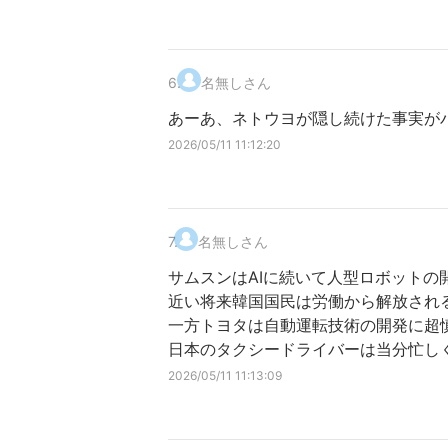
6
.
名無しさん
あーあ、ネトウヨが隠し続けた事実が
2026/05/11 11:12:20
7
.
名無しさん
サムスンはAIに続いて人型ロボットの
近い将来韓国国民は労働から解放され
一方トヨタは自動運転技術の開発に超
日本のタクシードライバーは当分忙し
2026/05/11 11:13:09