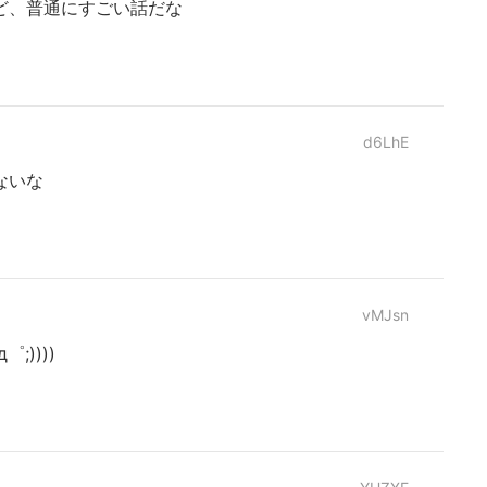
ど、普通にすごい話だな
d6LhE
ないな
vMJsn
;))))