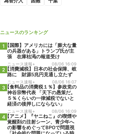
為替介入
困難
千葉
ニュース
のランキング
【国際】アメリカには「膨大な量
1
の兵器がある」トランプ氏が主
張 在庫枯渇の報道受け
ニュース速報+
08/06 16:09
【消費減税】日本の社会保障、岐
2
路に 財源5兆円見通し立たず
ニュース速報+
08/06 16:07
【食料品の消費税１％】参政党の
3
神谷宗幣代表 「天下の愚策だ。
５％くらいの一律減税でないと
経済の後押しにならない」
ニュース速報+
08/06 16:09
【アニメ】『ヤニねこ』の喫煙や
4
覚醒剤の注射シーン、青少年へ
の影響をめぐってBPOで問題視
「社会的な問題になっている時