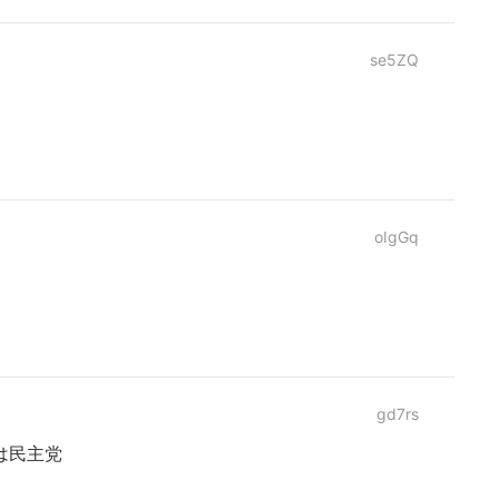
se5ZQ
oIgGq
gd7rs
は民主党