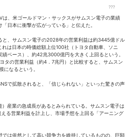
???
スTVは、米ゴールドマン・サックスがサムスン電子の業績
け「日本に衝撃が広がっている」と伝えた。
と、サムスン電子の2028年の営業利益は約3445億ドル
。これは日本の時価総額上位100社（トヨタ自動車、ソニ
績ベース）、約42兆3000億円を大きく上回るという。
ヨタの営業利益（約4．7兆円）と比較すると、サムスン
規模になるという。
SNSで拡散されると、「信じられない」といった驚きの声
。
知能）産業の急成長があるとみられている。サムスン電子は
ンを超える営業利益を計上し、市場予想を上回る「アーニング
野では依然として高い競争力を維持しているものの、巨額