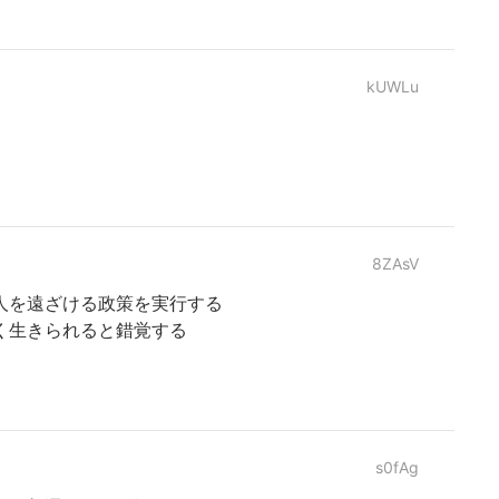
kUWLu
8ZAsV
人を遠ざける政策を実行する
く生きられると錯覚する
s0fAg