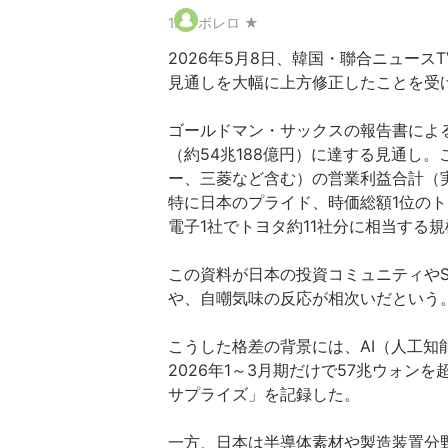
1
.
ボレロ ★
2026年5月8日、韓国・聯合ニュー
見通しを大幅に上方修正したことを受
ゴールドマン・サックスの報告書による
（約54兆188億円）に達する見通し
ー、三菱など含む）の営業利益合計（実
特に日本のプライド、時価総額1位のト
電子1社でトヨタ約11社分に相当する
この資料が日本の投資コミュニティや
や、自嘲気味の反応が相次いだという
こうした格差の背景には、AI（人工
2026年1～3月期だけで57兆ウォ
サプライズ」を記録した。
一方、日本は半導体素材や製造装置分