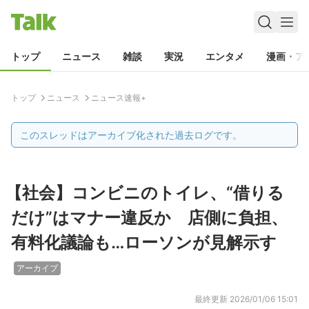
トップ
ニュース
雑談
実況
エンタメ
漫画・ア
トップ
ニュース
ニュース速報+
このスレッドはアーカイブ化された過去ログです。
【社会】コンビニのトイレ、“借りる
だけ”はマナー違反か 店側に負担、
有料化議論も…ローソンが見解示す
アーカイブ
最終更新
2026/01/06 15:01