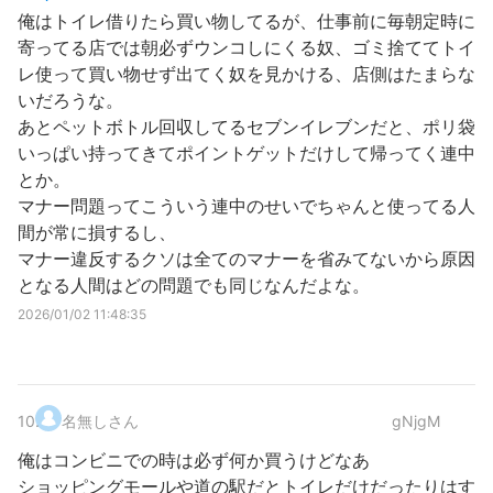
俺はトイレ借りたら買い物してるが、仕事前に毎朝定時に
寄ってる店では朝必ずウンコしにくる奴、ゴミ捨ててトイ
レ使って買い物せず出てく奴を見かける、店側はたまらな
いだろうな。
あとペットボトル回収してるセブンイレブンだと、ポリ袋
いっぱい持ってきてポイントゲットだけして帰ってく連中
とか。
マナー問題ってこういう連中のせいでちゃんと使ってる人
間が常に損するし、
マナー違反するクソは全てのマナーを省みてないから原因
となる人間はどの問題でも同じなんだよな。
2026/01/02 11:48:35
10
.
名無しさん
gNjgM
俺はコンビニでの時は必ず何か買うけどなあ
ショッピングモールや道の駅だとトイレだけだったりはす