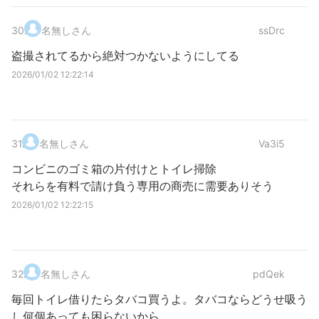
30
.
名無しさん
ssDrc
盗撮されてるから絶対つかないようにしてる
2026/01/02 12:22:14
31
.
名無しさん
Va3i5
コンビニのゴミ箱の片付けとトイレ掃除
それらを有料で請け負う専用の商売に需要ありそう
2026/01/02 12:22:15
32
.
名無しさん
pdQek
毎回トイレ借りたらタバコ買うよ。タバコならどうせ吸う
し何個あっても困らないから