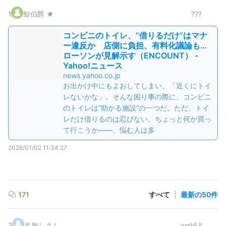
1
.
鯨伯爵 ★
???
コンビニのトイレ、“借りるだけ”はマナ
ー違反か 店側に負担、有料化議論も…
ローソンが見解示す（ENCOUNT） -
Yahoo!ニュース
news.yahoo.co.jp
お出かけ中にもよおしてしまい、「近くにトイ
レないかな」。そんな困り事の際に、コンビニ
のトイレは“助かる施設”の一つだ。ただ、トイ
レだけ借りるのは忍びない。ちょっと何か買っ
て行こうか――。悩む人は多
2026/01/02 11:34:27
171
すべて
|
最新の50件
2
.
名無しさん
wqHUl