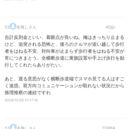
52
.
名無しさん
ADjjz
合計反則金といい、着眼点が良いね。俺はきっちり止まる
けど、追突される恐怖と、後ろのクルマが追い越して歩行
者をはねる不安、対向車が止まらず歩行者をはねる不安が
常につきまとう。全横断歩道に黄旗設置や手上げ歩行を励
行してくれたらありがたい。
あと、渡る意思がなく横断歩道端でスマホ見てる人はすご
く迷惑。双方向コミュニケーションが取れない状況だから
推理推察の連続ですわ
2024/10/26 10:17:16
53
.
名無しさん
TDPBA