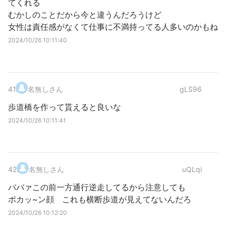
てくれる
むかしのことだから今と違うんだろうけど
女性は責任感がなくて仕事に不満持ってる人多いのかもね
2024/10/26 10:11:40
41
.
名無しさん
gLS96
歩道橋を作って貰えると良いな
2024/10/26 10:11:41
42
.
名無しさん
uQLqi
ババァこの前一方通行逆走してるから注意しても
ポカッ~ン顔 これも横断歩道が見えてないんだろ
2024/10/26 10:12:20