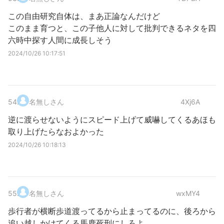
この自由研究自体は、まあ正論なんだけど
このまま育つと、この子他人に対して批判できるネタを四
六時中探す人間に成長しそう
2024/10/26 10:17:51
54
.
名無しさん
4Xj6A
逆に渡らせないようにスピード上げて威嚇してくるあほも
取り上げたらなおよかった
2024/10/26 10:18:13
55
.
名無しさん
wxMY4
歩行者が横断歩道渡ってるから止まってるのに、後ろから
追い越しかけてくる馬鹿死刑にしろよ。