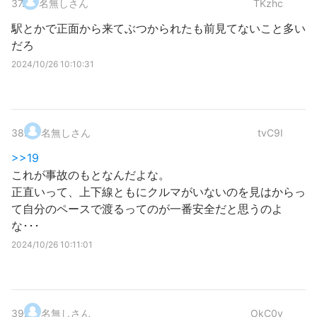
37
.
名無しさん
TKzhc
駅とかで正面から来てぶつかられたも前見てないこと多い
だろ
2024/10/26 10:10:31
38
.
名無しさん
tvC9I
>>19
これが事故のもとなんだよな。
正直いって、上下線ともにクルマがいないのを見はからっ
て自分のペースで渡るってのが一番安全だと思うのよ
な･･･
2024/10/26 10:11:01
39
.
名無しさん
OkC0y