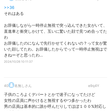
>>36
それはある
お辞儀しながら一時停止無視で突っ込んできた女がいて、
直進車と衝突しかけて、互いに驚いた顔で見つめ合ってた
わ
お辞儀したのになんで先行かせてくれないの？って女が驚
いた顔してたわ。お辞儀したからでって一時停止無視はで
きねーぞと思ったわ…
2024/10/26 10:11:37
40
.
名無しさん
e9q4Y
子供のころよくデパートとかで迷子になってたけど
女性の店員に声かけると無視するやつ多かったわ
男の店員は基本的に誰か呼んだりしてほぼ１００%対応し