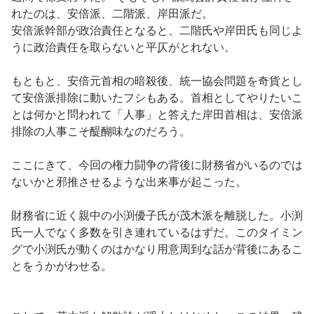
れたのは、安倍派、二階派、岸田派だ。
安倍派幹部が政治責任となると、二階氏や岸田氏も同じよ
うに政治責任を取らないと平仄がとれない。
もともと、安倍元首相の暗殺後、統一協会問題を奇貨とし
て安倍派排除に動いたフシもある。首相としてやりたいこ
とは何かと問われて「人事」と答えた岸田首相は、安倍派
排除の人事こそ醍醐味なのだろう。
ここにきて、今回の権力闘争の背後に財務省がいるのでは
ないかと邪推させるような出来事が起こった。
財務省に近く親中の小渕優子氏が茂木派を離脱した。小渕
氏一人でなく多数を引き連れているはずだ。このタイミン
グで小渕氏が動くのはかなり用意周到な話が背後にあるこ
とをうかがわせる。