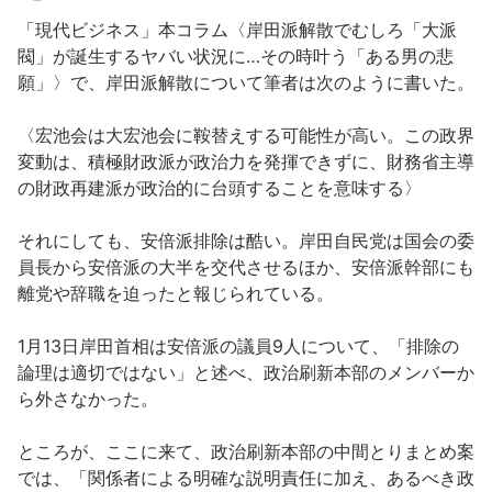
「現代ビジネス」本コラム〈岸田派解散でむしろ「大派
閥」が誕生するヤバい状況に…その時叶う「ある男の悲
願」〉で、岸田派解散について筆者は次のように書いた。
〈宏池会は大宏池会に鞍替えする可能性が高い。この政界
変動は、積極財政派が政治力を発揮できずに、財務省主導
の財政再建派が政治的に台頭することを意味する〉
それにしても、安倍派排除は酷い。岸田自民党は国会の委
員長から安倍派の大半を交代させるほか、安倍派幹部にも
離党や辞職を迫ったと報じられている。
1月13日岸田首相は安倍派の議員9人について、「排除の
論理は適切ではない」と述べ、政治刷新本部のメンバーか
ら外さなかった。
ところが、ここに来て、政治刷新本部の中間とりまとめ案
では、「関係者による明確な説明責任に加え、あるべき政