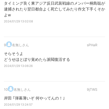
タイミング良く東アジア反日武装戦線のメンバー桐島聡が
逮捕されたり翌日都合よく死亡してみたり作文下手くそか
よw
2024/01/29 13:02:08
9
.
名無しさん
sPHaR
そらそうよ
どうせほとぼり覚めたら派閥復活する
2024/01/29 13:06:26
10
.
名無しさん
9jTWS
岸田 ｢弾幕薄いぞ 何やってんの！｣
2024/01/29 13:24:57