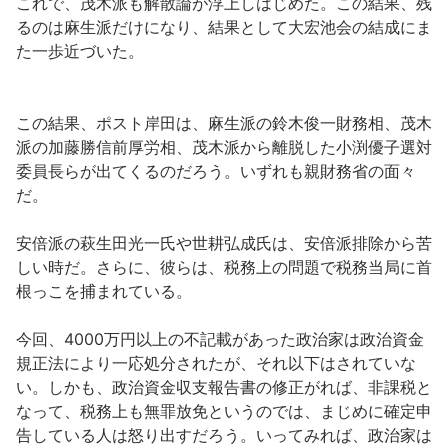
これで、茂木派も解散論が浮上しはじめた。この結果、残
るのは麻生派だけになり、結果として大宏池会の結成にま
た一歩近づいた。
この結果、ポスト岸田は、麻生派の鈴木俊一財務相、茂木
派の加藤勝信前厚労相、茂木派から離脱した小渕優子選対
委員長らが出てくるのだろう。いずれも親財務省の面々
だ。
安倍派の萩生田光一氏や世耕弘成氏は、安倍派排除から苦
しい時だ。さらに、彼らは、税務上の問題で税務当局に首
根っこを捕まれている。
今回、4000万円以上の不記載があった政治家は政治資金
規正法により一応処分されたが、それ以下はされていな
い。しかも、政治資金収支報告書の修正がれば、非課税と
なって、税務上も無罪放免というのでは、まじめに確定申
告している人は怒り出すだろう。いってみれば、政治家は