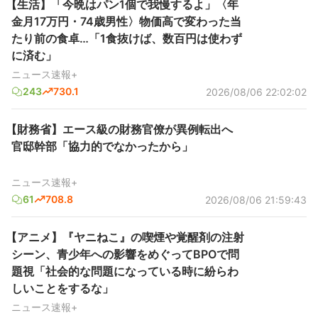
【生活】「今晩はパン1個で我慢するよ」〈年
金月17万円・74歳男性〉物価高で変わった当
たり前の食卓…「1食抜けば、数百円は使わず
に済む」
ニュース速報+
243
730.1
2026/08/06 22:02:02
【財務省】エース級の財務官僚が異例転出へ
官邸幹部「協力的でなかったから」
ニュース速報+
61
708.8
2026/08/06 21:59:43
【アニメ】『ヤニねこ』の喫煙や覚醒剤の注射
シーン、青少年への影響をめぐってBPOで問
題視「社会的な問題になっている時に紛らわ
しいことをするな」
ニュース速報+