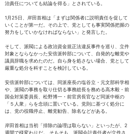
治責任についても結論を得る」とされている。
1月25日、岸田首相は「まずは関係者に説明責任を促して
いくことが第一だ。その上で、党としても事実関係把握の
努力をしていかなければならない」と発言した。
そして、派閥による政治資金規正法違反事件を巡り、立件
対象とならなかった安倍派幹部について、自発的な離党や
議員辞職を求めたのだ。自ら身を処さない場合、党として
厳重な処分を科すことを検討している。
安倍派幹部については、同派座長の塩谷立・元文部科学相
や、派閥の事務を取り仕切る事務総長を務める高木毅・前
国会対策委員長、松野博一・前官房長官など同派中枢の
「５人衆」らを念頭に置いている。党則に基づく処分に
は、党の役職停止、離党勧告、除名などがある。
岸田首相は当初「排除の論理は取らない」といったが、2
週間で様変わりだ。 そもそも、派閥会計責任者が立件さ