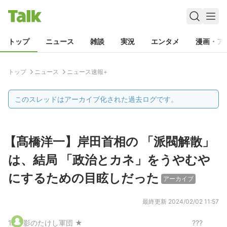
トップ
ニュース
雑談
実況
エンタメ
漫画・ア
トップ
ニュース
ニュース速報+
このスレッドはアーカイブ化された過去ログです。
【髙橋洋一】岸田首相の 「派閥解散」
は、結局 「政治とカネ」をうやむや
にするための目眩しだった
アーカイブ
最終更新
2024/02/02 11:57
1
.
影のたけし軍団 ★
???