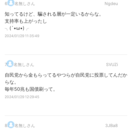
6
.
名無しさん
Ngdeu
知ってるけど、騙される層が一定いるからな。
支持率も上がったし
╮(´•ω•)╭
2024/01/29 11:35:49
7
.
名無しさん
SVUZi
自民党から金もらってるやつらが自民党に投票してんだか
らな。
毎年50兆も国債刷って。
2024/01/29 12:29:45
8
.
名無しさん
3JBa8