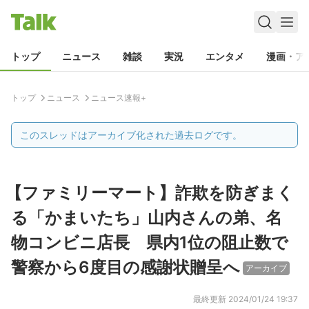
トップ
ニュース
雑談
実況
エンタメ
漫画・ア
トップ
ニュース
ニュース速報+
このスレッドはアーカイブ化された過去ログです。
【ファミリーマート】詐欺を防ぎまく
る「かまいたち」山内さんの弟、名
物コンビニ店長 県内1位の阻止数で
警察から6度目の感謝状贈呈へ
アーカイブ
最終更新
2024/01/24 19:37