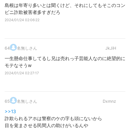
島根は年寄り多いとは聞くけど、それにしてもそこのコン
ビニ詐欺被害者多すぎだろ
2024/01/24 02:06:22
64
.
名無しさん
JkJiH
一生懸命仕事してるし兄は売れっ子芸能人なのに絶望的に
モテなそうw
2024/01/24 02:27:17
65
.
名無しさん
Dxmnz
>>13
詐欺られるアホは警察のケの字も頭にないから
目を覚まさせる民間人の助けがいるんや