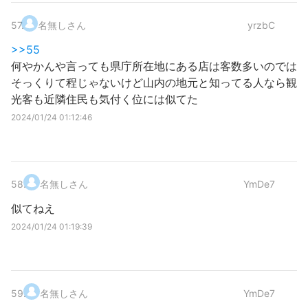
57
.
名無しさん
yrzbC
>>55
何やかんや言っても県庁所在地にある店は客数多いのでは
そっくりて程じゃないけど山内の地元と知ってる人なら観
光客も近隣住民も気付く位には似てた
2024/01/24 01:12:46
58
.
名無しさん
YmDe7
似てねえ
2024/01/24 01:19:39
59
.
名無しさん
YmDe7