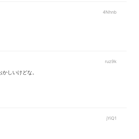
4Nhnb
ruz9k
おかしいけどな。
jYiQ1