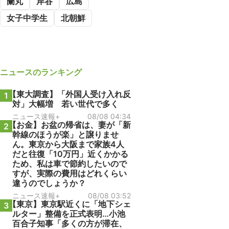
蘭丸
岸谷
広島
女子中学生
北朝鮮
ニュース
のランキング
【東大調査】「外国人受け入れ反
1
対」大幅増 若い世代で多く
ニュース速報+
08/08 04:34
【お金】お盆の帰省は、妻が「新
2
幹線のほうが楽」と譲りませ
ん。東京から大阪まで家族4人
だと往復「10万円」近くかかる
ため、私は車で節約したいので
すが、実際の費用はどれくらい
違うのでしょうか？
ニュース速報+
08/08 03:52
【東京】東京駅近くに「地下シェ
3
ルター」整備を正式表明…小池
百合子知事「多くの方が滞在、