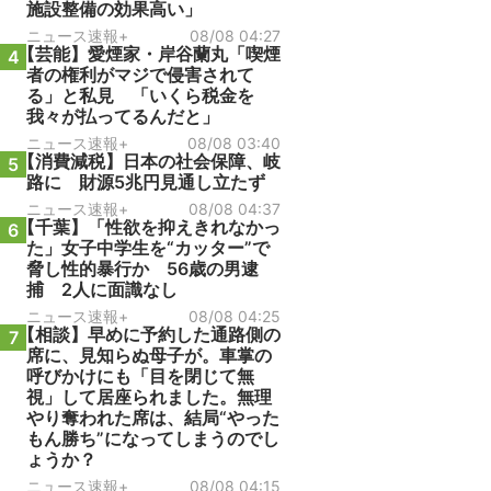
施設整備の効果高い」
ニュース速報+
08/08 04:27
【芸能】愛煙家・岸谷蘭丸「喫煙
4
者の権利がマジで侵害されて
る」と私見 「いくら税金を
我々が払ってるんだと」
ニュース速報+
08/08 03:40
【消費減税】日本の社会保障、岐
5
路に 財源5兆円見通し立たず
ニュース速報+
08/08 04:37
【千葉】「性欲を抑えきれなかっ
6
た」女子中学生を“カッター”で
脅し性的暴行か 56歳の男逮
捕 2人に面識なし
ニュース速報+
08/08 04:25
【相談】早めに予約した通路側の
7
席に、見知らぬ母子が。車掌の
呼びかけにも「目を閉じて無
視」して居座られました。無理
やり奪われた席は、結局“やった
もん勝ち”になってしまうのでし
ょうか？
ニュース速報+
08/08 04:15