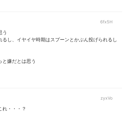
6fx5H
思う
れるし、イヤイヤ時期はスプーンとかぶん投げられるし
っと嫌だとは思う
zyxVo
これ・・・？