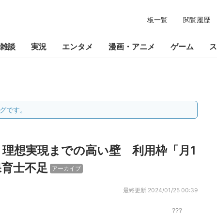
板一覧
閲覧履歴
雑談
実況
エンタメ
漫画・アニメ
ゲーム
ス
グです。
理想実現までの高い壁 利用枠「月1
保育士不足
アーカイブ
最終更新
2024/01/25 00:39
???