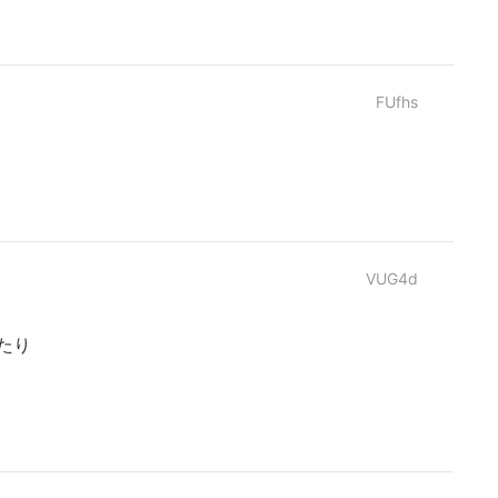
FUfhs
VUG4d
たり