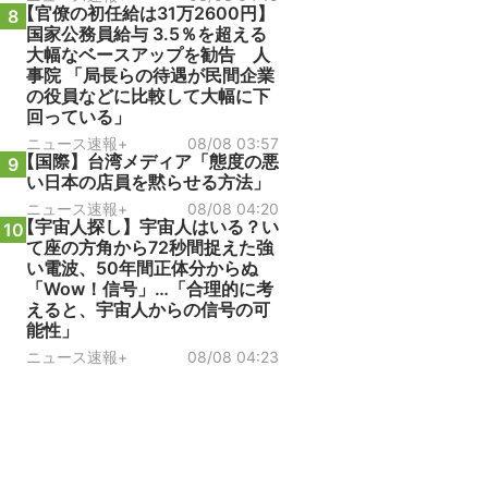
【官僚の初任給は31万2600円】
8
国家公務員給与 3.5％を超える
大幅なベースアップを勧告 人
事院 「局長らの待遇が民間企業
の役員などに比較して大幅に下
回っている」
ニュース速報+
08/08 03:57
【国際】台湾メディア「態度の悪
9
い日本の店員を黙らせる方法」
ニュース速報+
08/08 04:20
【宇宙人探し】宇宙人はいる？い
10
て座の方角から72秒間捉えた強
い電波、50年間正体分からぬ
「Wow！信号」…「合理的に考
えると、宇宙人からの信号の可
能性」
ニュース速報+
08/08 04:23