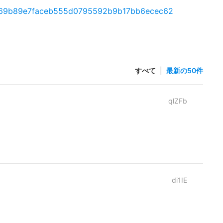
s/0ff69b89e7faceb555d0795592b9b17bb6ecec62
すべて
|
最新の50件
qlZFb
di1IE