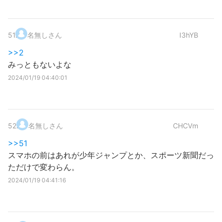
51
.
名無しさん
I3hYB
>>2
みっともないよな
2024/01/19 04:40:01
52
.
名無しさん
CHCVm
>>51
スマホの前はあれが少年ジャンプとか、スポーツ新聞だっ
ただけで変わらん。
2024/01/19 04:41:16