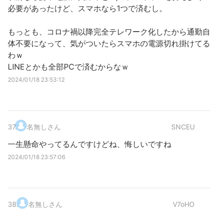
必要があったけど、スマホなら1つで済むし。
もっとも、コロナ禍以降完全テレワーク化したから通勤自
体不要になって、気がついたらスマホの電源切れ掛けてる
わｗ
LINEとかも全部PCで済むからなｗ
2024/01/18 23:53:12
37
.
名無しさん
SNCEU
一生懸命やってるんですけどね、悔しいですね
2024/01/18 23:57:06
38
.
名無しさん
V7oHO