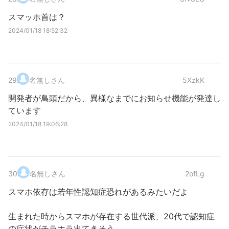
スマッホ首は？
2024/01/18 18:52:32
29
.
名無しさん
5XzkK
開発者が鳥頭だから、異様なまでにお知らせ機能が発達し
ています
2024/01/18 19:06:28
30
.
名無しさん
2ofLg
スマホ依存は若年性認知症恐れがあるみたいだよ
生まれた時からスマホが存在する世代派、20代で認知症
の症状がチラホラ出てきそう