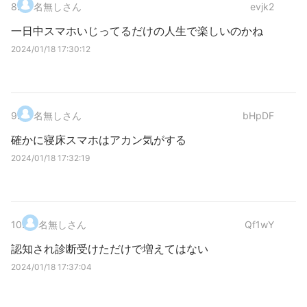
8
.
名無しさん
evjk2
一日中スマホいじってるだけの人生で楽しいのかね
2024/01/18 17:30:12
9
.
名無しさん
bHpDF
確かに寝床スマホはアカン気がする
2024/01/18 17:32:19
10
.
名無しさん
Qf1wY
認知され診断受けただけで増えてはない
2024/01/18 17:37:04