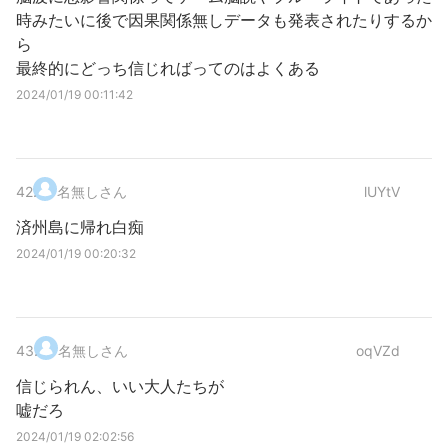
時みたいに後で因果関係無しデータも発表されたりするか
ら
最終的にどっち信じればってのはよくある
2024/01/19 00:11:42
42
.
名無しさん
lUYtV
済州島に帰れ白痴
2024/01/19 00:20:32
43
.
名無しさん
oqVZd
信じられん、いい大人たちが
嘘だろ
2024/01/19 02:02:56