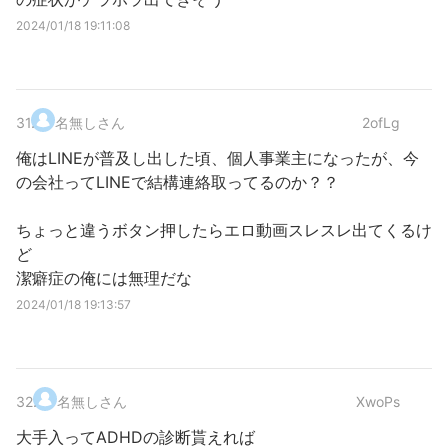
2024/01/18 19:11:08
31
.
名無しさん
2ofLg
俺はLINEが普及し出した頃、個人事業主になったが、今
の会社ってLINEで結構連絡取ってるのか？？
ちょっと違うボタン押したらエロ動画スレスレ出てくるけ
ど
潔癖症の俺には無理だな
2024/01/18 19:13:57
32
.
名無しさん
XwoPs
大手入ってADHDの診断貰えれば