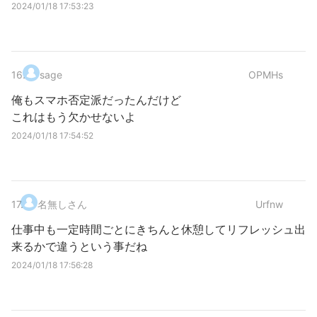
2024/01/18 17:53:23
16
.
sage
OPMHs
俺もスマホ否定派だったんだけど
これはもう欠かせないよ
2024/01/18 17:54:52
17
.
名無しさん
Urfnw
仕事中も一定時間ごとにきちんと休憩してリフレッシュ出
来るかで違うという事だね
2024/01/18 17:56:28