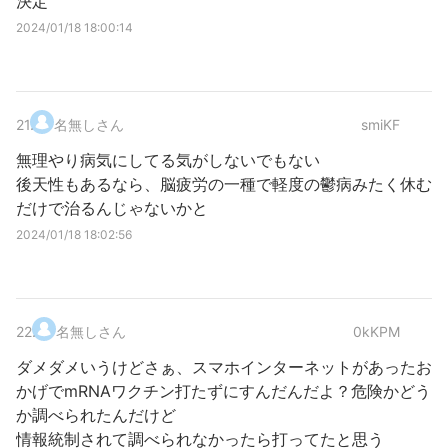
決定
2024/01/18 18:00:14
21
.
名無しさん
smiKF
無理やり病気にしてる気がしないでもない
後天性もあるなら、脳疲労の一種で軽度の鬱病みたく休む
だけで治るんじゃないかと
2024/01/18 18:02:56
22
.
名無しさん
0kKPM
ダメダメいうけどさぁ、スマホインターネットがあったお
かげでmRNAワクチン打たずにすんだんだよ？危険かどう
か調べられたんだけど
情報統制されて調べられなかったら打ってたと思う