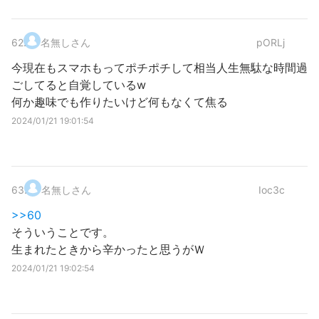
62
.
名無しさん
pORLj
今現在もスマホもってポチポチして相当人生無駄な時間過
ごしてると自覚しているw
何か趣味でも作りたいけど何もなくて焦る
2024/01/21 19:01:54
63
.
名無しさん
Ioc3c
>>60
そういうことです。
生まれたときから辛かったと思うがＷ
2024/01/21 19:02:54