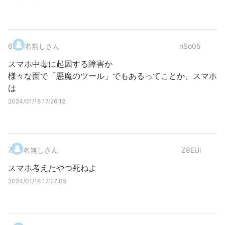
6
.
名無しさん
nSo05
スマホ中毒に起因する障害か
様々な面で「悪魔のツール」でもあるってことか、スマホ
は
2024/01/18 17:26:12
7
.
名無しさん
Z8EUi
スマホ考えたやつ死ねよ
2024/01/18 17:27:05