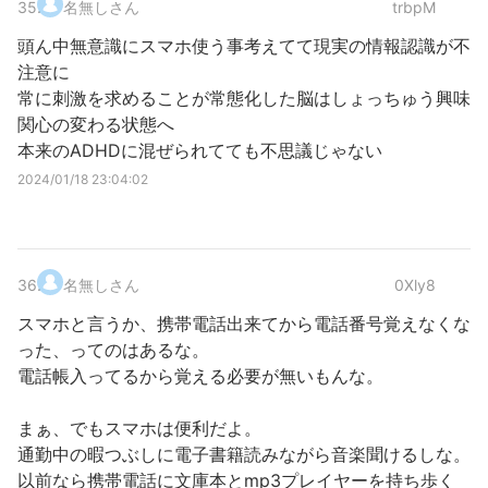
35
.
名無しさん
trbpM
頭ん中無意識にスマホ使う事考えてて現実の情報認識が不
注意に
常に刺激を求めることが常態化した脳はしょっちゅう興味
関心の変わる状態へ
本来のADHDに混ぜられてても不思議じゃない
2024/01/18 23:04:02
36
.
名無しさん
0Xly8
スマホと言うか、携帯電話出来てから電話番号覚えなくな
った、ってのはあるな。
電話帳入ってるから覚える必要が無いもんな。
まぁ、でもスマホは便利だよ。
通勤中の暇つぶしに電子書籍読みながら音楽聞けるしな。
以前なら携帯電話に文庫本とmp3プレイヤーを持ち歩く