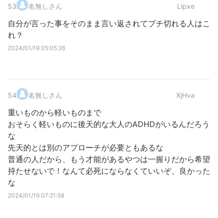
53
.
名無しさん
Llpxe
自分が言った事をそのまま言い返されてブチ切れる人はこ
れ？
2024/01/19 05:05:26
54
.
名無しさん
XjHva
重いものから軽いものまで
おそらく軽いものに後天的な大人のADHDがいるんだろう
な
先天的とは別のアプローチが必要ともあるな
普通の人だから、もう才能があるやつは一握りだから希望
持たせないで！なんて必死にならなくていいぞ、良かった
な
2024/01/19 07:21:58