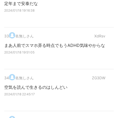
定年まで安泰だな
2024/01/18 19:16:38
33
.
名無しさん
XdRsv
まあ人前でスマホ弄る時点でもうADHD気味やからな
2024/01/18 19:51:05
34
.
名無しさん
ZG3DW
空気を読んで生きるのはしんどい
2024/01/18 22:45:17