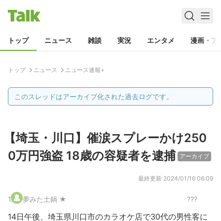
トップ
ニュース
雑談
実況
エンタメ
漫画・ア
トップ
ニュース
ニュース速報+
このスレッドはアーカイブ化された過去ログです。
【埼玉・川口】催涙スプレーかけ250
0万円強盗 18歳の容疑者を逮捕
アーカイブ
最終更新
2024/01/16 06:09
1
.
夢みた土鍋 ★
???
14日午後、埼玉県川口市のカラオケ店で30代の男性客に