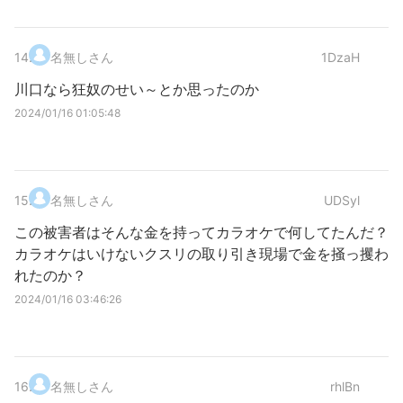
14
.
名無しさん
1DzaH
川口なら狂奴のせい～とか思ったのか
2024/01/16 01:05:48
15
.
名無しさん
UDSyl
この被害者はそんな金を持ってカラオケで何してたんだ？
カラオケはいけないクスリの取り引き現場で金を掻っ攫わ
れたのか？
2024/01/16 03:46:26
16
.
名無しさん
rhlBn