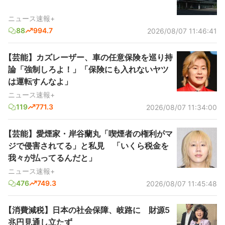
ニュース速報+
88
994.7
2026/08/07 11:46:41
【芸能】カズレーザー、車の任意保険を巡り持
論「強制しろよ！」「保険にも入れないヤツ
は運転すんなよ」
ニュース速報+
119
771.3
2026/08/07 11:34:00
【芸能】愛煙家・岸谷蘭丸「喫煙者の権利がマ
ジで侵害されてる」と私見 「いくら税金を
我々が払ってるんだと」
ニュース速報+
476
749.3
2026/08/07 11:45:48
【消費減税】日本の社会保障、岐路に 財源5
兆円見通し立たず