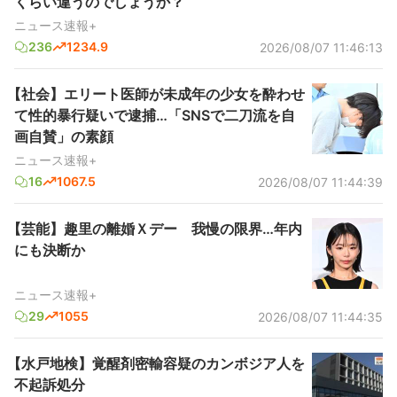
くらい違うのでしょうか？
ニュース速報+
236
1234.9
2026/08/07 11:46:13
【社会】エリート医師が未成年の少女を酔わせ
て性的暴行疑いで逮捕…「SNSで二刀流を自
画自賛」の素顔
ニュース速報+
16
1067.5
2026/08/07 11:44:39
【芸能】趣里の離婚Ｘデー 我慢の限界…年内
にも決断か
ニュース速報+
29
1055
2026/08/07 11:44:35
【水戸地検】覚醒剤密輸容疑のカンボジア人を
不起訴処分