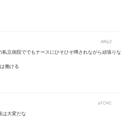
ARiy2
の私立病院ででもナースにひそひそ噂されながら頑張りな
年は働ける
aTCHC
級は大変だな