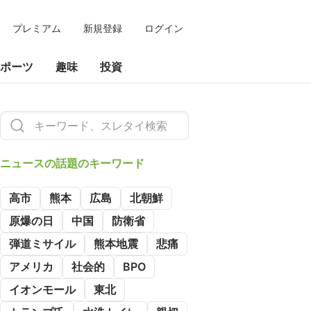
プレミアム
新規登録
ログイン
ポーツ
趣味
投資
ニュースの
話題のキーワード
高市
熊本
広島
北朝鮮
原爆の日
中国
防衛省
弾道ミサイル
熊本地震
悲痛
アメリカ
社会的
BPO
イオンモール
東北