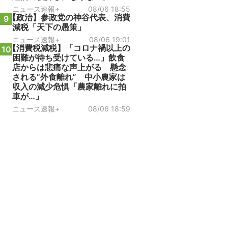
ニュース速報+
08/06 18:55
【政治】参政党の神谷代表、消費
9
減税「天下の愚策」
ニュース速報+
08/06 19:01
【消費税減税】「コロナ禍以上の
10
困難が待ち受けている…」飲食
店からは悲痛な声上がる 懸念
される“外食離れ” 中小農家は
収入の減少危惧「農家離れに拍
車が…」
ニュース速報+
08/06 18:59