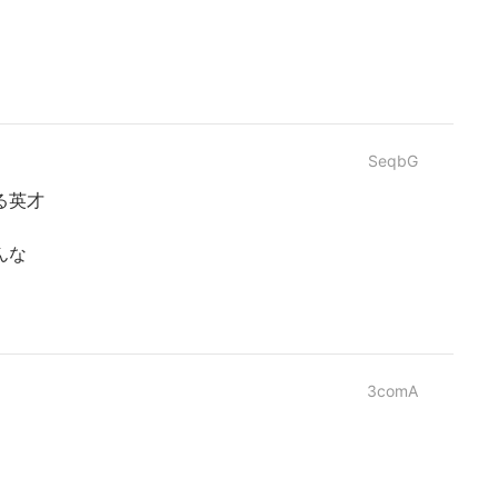
SeqbG
る英才
んな
3comA