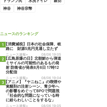
トランプ氏
水洗トイレ
親切
神谷
神谷宗幣
ニュース
のランキング
【消費減税】日本の社会保障、岐
1
路に 財源5兆円見通し立たず
ニュース速報+
08/06 19:05
【広島原爆の日】北朝鮮から弾道
2
ミサイルの可能性のあるもの発
射 防衛省が発表8月6日 17時12
分配信
ニュース速報+
08/06 19:04
【アニメ】『ヤニねこ』の喫煙や
3
覚醒剤の注射シーン、青少年へ
の影響をめぐってBPOで問題視
「社会的な問題になっている時
に紛らわしいことをするな」
ニュース速報+
08/06 19:05