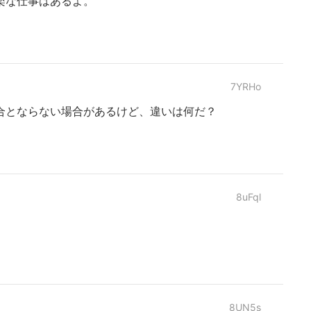
楽な仕事はあるよ。
7YRHo
合とならない場合があるけど、違いは何だ？
8uFql
8UN5s