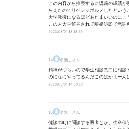
この内容から推察するに講義の成績が
らえたのでリベンジポルノしたという
大学教授になるほどあたまいいのにこ
この人大学解雇されて離婚訴訟で慰謝
2023/08/01 13:13:25
14
.
名無しさん
精神がつらいので学生相談窓口に相談
のになにやってるんだこのばかまーん
2023/08/01 14:06:23
15
.
名無しさん
健診の時に問診する医者とか、生命保