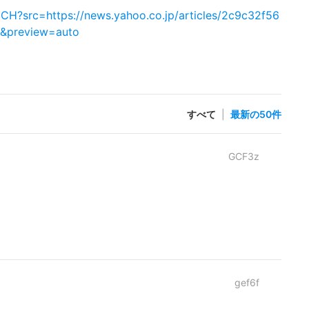
HCH?src=https://news.yahoo.co.jp/articles/2c9c32f56
&preview=auto
すべて
|
最新の50件
GCF3z
！
gef6f