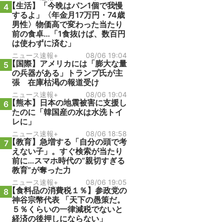
【生活】「今晩はパン1個で我慢
4
するよ」〈年金月17万円・74歳
男性〉物価高で変わった当たり
前の食卓…「1食抜けば、数百円
は使わずに済む」
ニュース速報+
08/06 19:04
【国際】アメリカには「膨大な量
5
の兵器がある」トランプ氏が主
張 在庫枯渇の報道受け
ニュース速報+
08/06 19:04
【熊本】日本の地震被害に支援し
6
たのに「韓国産の水は水洗トイ
レに」
ニュース速報+
08/06 18:58
【教育】急増する「自分の頭で考
7
えない子」。すぐ検索が当たり
前に…スマホ時代の“親切すぎる
教育”が奪った力
ニュース速報+
08/06 19:05
【食料品の消費税１％】参政党の
8
神谷宗幣代表 「天下の愚策だ。
５％くらいの一律減税でないと
経済の後押しにならない」