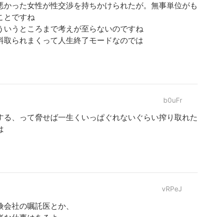
悪かった女性が性交渉を持ちかけられたが。無事単位がも
ことですね
ういうところまで考えが至らないのですね
料取られまくって人生終了モードなのでは
b0uFr
する、って脅せば一生くいっぱぐれないぐらい搾り取れた
は
vRPeJ
険会社の嘱託医とか、