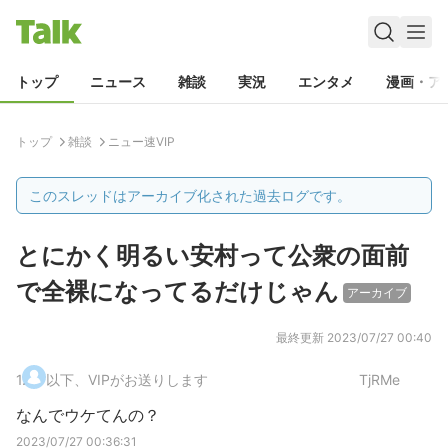
トップ
ニュース
雑談
実況
エンタメ
漫画・ア
トップ
雑談
ニュー速VIP
このスレッドはアーカイブ化された過去ログです。
とにかく明るい安村って公衆の面前
で全裸になってるだけじゃん
アーカイブ
最終更新
2023/07/27 00:40
1
.
以下、VIPがお送りします
TjRMe
なんでウケてんの？
2023/07/27 00:36:31