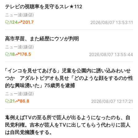
テレビの視聴率を見守るスレ★112
ニュー速(嫌儲)
124
201.7
2026/08/07 13:53:11
高市早苗、また経歴にウソが判明
ニュー速(嫌儲)
18
176.5
2026/08/07 13:55:44
「インコを見せてあげる」児童を公園内に誘い込みわいせ
つか アダルトビデオも見せ「どのような顔をするのか性
的な興味湧いた」75歳男を逮捕
ニュー速(嫌儲)
21
86.8
2026/08/07 12:17:21
🦎例えばTVの至る所で芸人が出るようになったのも、自
民党利権。吉本が芸人をTVに出してもらう代わりに芸人
は自民党擁護をする。