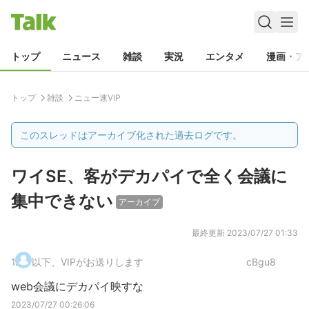
トップ
ニュース
雑談
実況
エンタメ
漫画・ア
トップ
雑談
ニュー速VIP
このスレッドはアーカイブ化された過去ログです。
ワイSE、客がデカパイで全く会議に
集中できない
アーカイブ
最終更新
2023/07/27 01:33
1
.
以下、VIPがお送りします
cBgu8
web会議にデカパイ映すな
2023/07/27 00:26:06