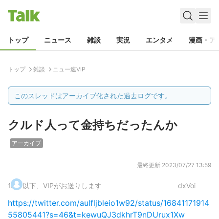
トップ
ニュース
雑談
実況
エンタメ
漫画・ア
トップ
雑談
ニュー速VIP
このスレッドはアーカイブ化された過去ログです。
クルド人って金持ちだったんか
アーカイブ
最終更新
2023/07/27 13:59
1
.
以下、VIPがお送りします
dxVoi
https://twitter.com/aulfljbleio1w92/status/16841171914
55805441?s=46&t=kewuQJ3dkhrT9nDUrux1Xw