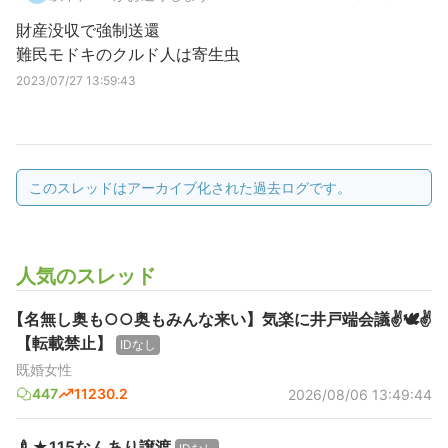
財産没収で強制送還
難民モドキのクルド人は寄生虫
2023/07/27 13:59:43
このスレッドはアーカイブ化された過去ログです。
人気のスレッド
【名無し奥も○○奥もみんな来い】気楽に井戸端会議✌️🕊️✌️
【転載禁止】
IDなし
既婚女性
447
11230.2
2026/08/06 13:49:44
🍼★115なんあり譲渡