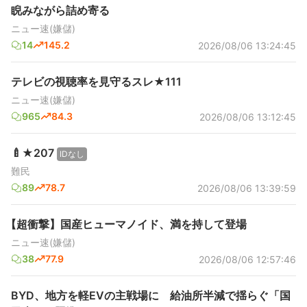
睨みながら詰め寄る
ニュー速(嫌儲)
14
145.2
2026/08/06 13:24:45
テレビの視聴率を見守るスレ★111
ニュー速(嫌儲)
965
84.3
2026/08/06 13:12:45
🍼★207
IDなし
難民
89
78.7
2026/08/06 13:39:59
【超衝撃】国産ヒューマノイド、満を持して登場
ニュー速(嫌儲)
38
77.9
2026/08/06 12:57:46
BYD、地方を軽EVの主戦場に 給油所半減で揺らぐ「国