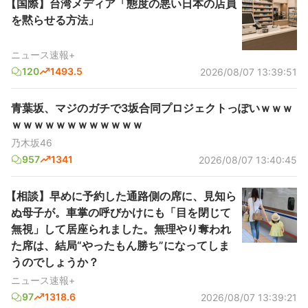
【国際】台湾メディア「態度の悪い日本の店員
を黙らせる方法」
ニュース速報+
120
1493.5
2026/08/07 13:39:51
青葉坂、マジのガチで3坂合同プロジェクトっぽいｗｗｗ
ｗｗｗｗｗｗｗｗｗｗｗｗ
乃木坂46
957
1341
2026/08/07 13:40:45
【相談】早めに予約した通路側の席に、見知ら
ぬ母子が。車掌の呼びかけにも「目を閉じて
無視」して居座られました。無理やり奪われ
た席は、結局“やったもん勝ち”になってしま
うのでしょうか？
ニュース速報+
97
1318.6
2026/08/07 13:39:21