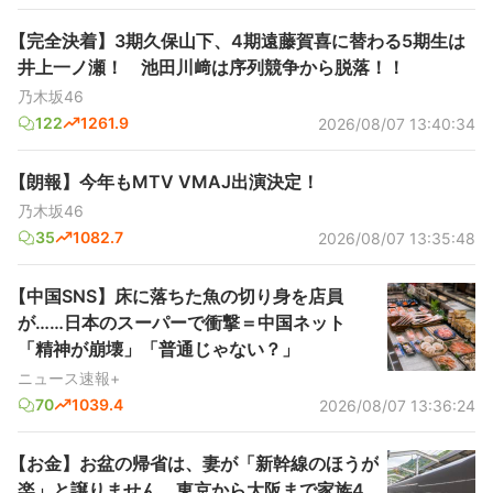
【完全決着】3期久保山下、4期遠藤賀喜に替わる5期生は
井上一ノ瀬！ 池田川﨑は序列競争から脱落！！
乃木坂46
122
1261.9
2026/08/07 13:40:34
【朗報】今年もMTV VMAJ出演決定！
乃木坂46
35
1082.7
2026/08/07 13:35:48
【中国SNS】床に落ちた魚の切り身を店員
が……日本のスーパーで衝撃＝中国ネット
「精神が崩壊」「普通じゃない？」
ニュース速報+
70
1039.4
2026/08/07 13:36:24
【お金】お盆の帰省は、妻が「新幹線のほうが
楽」と譲りません。東京から大阪まで家族4