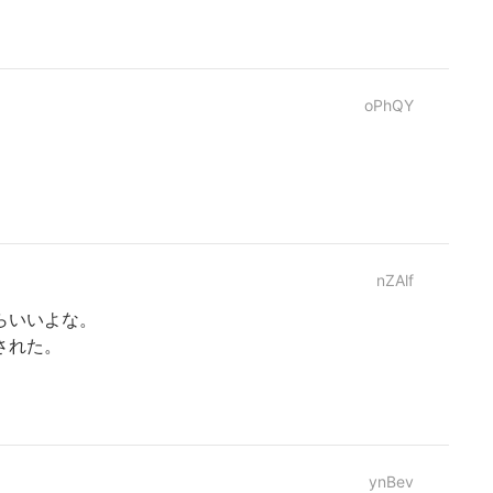
oPhQY
nZAlf
らいいよな。
された。
ynBev