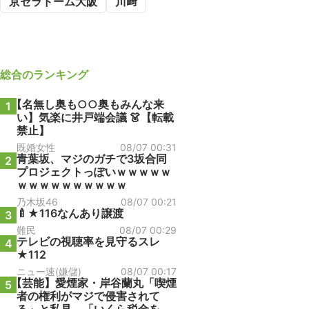
京セラドーム大阪
川﨑
総合
のランキング
【名無し奥も○○奥もみんな来
1
い】気楽に井戸端会議 👗【転載
禁止】
既婚女性
08/07 00:31
青葉坂、マジのガチで3坂合同
2
プロジェクトっぽいｗｗｗｗｗ
ｗｗｗｗｗｗｗｗｗｗ
乃木坂46
08/07 00:21
🍼★116なんあり譲渡
3
難民
08/07 00:29
テレビの視聴率を見守るスレ
4
★112
ニュー速(嫌儲)
08/07 00:17
【芸能】愛煙家・岸谷蘭丸「喫煙
5
者の権利がマジで侵害されて