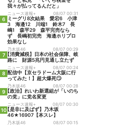
る」と私見 「いくら税金を
我々が払ってるんだと」
ニュース速報+
08/07 00:31
ミーグリ8次結果 愛宕6 小津
6
3 海邉12 川端1 鈴木7 長
嶋1 森平29 森平完売なら
ず 長嶋初完売 海邉ホリプロ
効果なし
乃木坂46
08/07 00:29
【消費減税】日本の社会保障、岐
7
路に 財源5兆円見通し立たず
ニュース速報+
08/07 00:24
配信中【京セラドーム大阪に行
8
ってみた！】超大爆死🙄
乃木坂46
08/07 00:28
【政治】れいわ新選組が「いのち
9
の党」に党名変更
ニュース速報+
08/07 00:30
【是非に及ばず】乃木坂
10
46★16907【本スレ】
乃木坂46
08/07 00:15