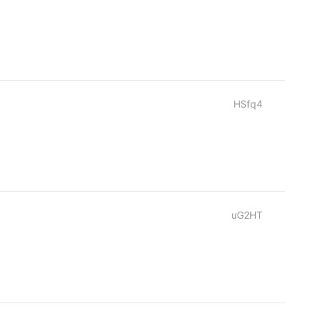
HSfq4
uG2HT