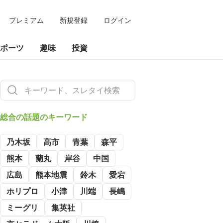
プレミアム
新規登録
ログイン
ポーツ
趣味
投資
総合の
話題のキーワード
乃木坂
高市
青葉
森平
熊本
蘭丸
岸谷
中国
広島
熊本地震
鈴木
愛宕
ホリプロ
小津
川端
長嶋
ミーグリ
集英社