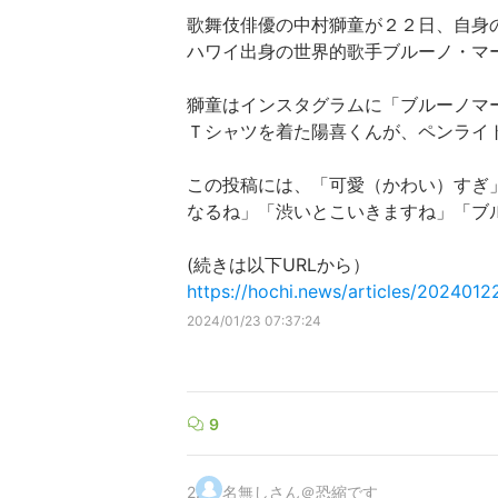
歌舞伎俳優の中村獅童が２２日、自身
ハワイ出身の世界的歌手ブルーノ・マー
獅童はインスタグラムに「ブルーノマ
Ｔシャツを着た陽喜くんが、ペンライ
この投稿には、「可愛（かわい）すぎ
なるね」「渋いとこいきますね」「ブ
(続きは以下URLから）
https://hochi.news/articles/20240
2024/01/23 07:37:24
9
2
.
名無しさん＠恐縮です