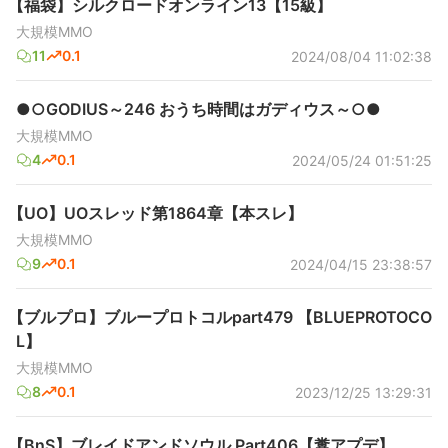
【福袋】シルクロードオンライン13【15級】
大規模MMO
11
0.1
2024/08/04 11:02:38
●○GODIUS～246 おうち時間はガディウス～○●
大規模MMO
4
0.1
2024/05/24 01:51:25
【UO】UOスレッド第1864章【本スレ】
大規模MMO
9
0.1
2024/04/15 23:38:57
【ブルプロ】ブループロトコルpart479 【BLUEPROTOCO
L】
大規模MMO
8
0.1
2023/12/25 13:29:31
【BnS】ブレイドアンドソウル Part406【糞アプデ】