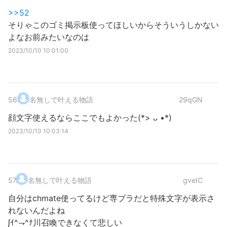
>>52
そりゃこのゴミ掲示板使ってほしいからそういうしかない
よなお前みたいなのは
2023/10/10 10:01:00
56
.
名無しで叶える物語
29qGN
顔文字使えるならここでもよかった(*> ᴗ •*)ゞ
2023/10/10 10:03:14
57
.
名無しで叶える物語
gveIC
自分はchmate使ってるけど専ブラだと特殊文字が表示さ
れないんだよね
ᶘｲ^⇁^ﾅ川召喚できなくて悲しい