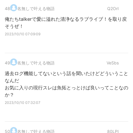
48
.
名無しで叶える物語
Q2OrI
俺たちtalkerで愛に溢れた清浄なるラブライブ！を取り戻
そうぜ！
2023/10/10 07:09:09
49
.
名無しで叶える物語
VeSbs
過去ログ機能してないという話を聞いたけどどういうこと
なんだ
お気に入りの現行スレは魚拓とっとけば良いってことなの
か？
2023/10/10 07:32:07
50
.
名無しで叶える物語
80LPI