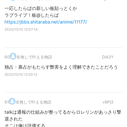
一応したらばの新しい板貼っとくか
ラブライブ！板@したらば
https://jbbs.shitaraba.net/anime/11177/
2023/10/10 12:07:14
60
.
名無しで叶える物語
DiA3Y
独占・寡占がもたらす弊害をよく理解できたことだろう
2023/10/10 12:20:12
61
.
名無しで叶える物語
vBPj3
talkは通報の仕組みが整ってるからロレリンがあっさり撃
退された
そこは俺は評価する