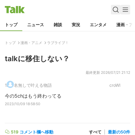
トップ
ニュース
雑談
実況
エンタメ
漫画・ア
トップ
漫画・アニメ
ラブライブ！
talkに移住しない？
最終更新
2026/07/21 21:12
1
.
名無しで叶える物語
croWI
今の5chはもう終わってる
2023/10/09 18:58:50
519
コメント欄へ移動
すべて
|
最新の50件