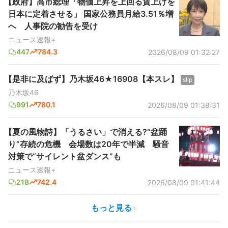
【政府】高市総理「物価上昇を上回る賃上げを
日本に定着させる」 国家公務員月給3.51％増
へ 人事院の勧告を受け
ニュース速報+
447
784.3
2026/08/09 01:32:27
【是非に及ばず】乃木坂46★16908【本スレ】
slip
乃木坂46
991
780.1
2026/08/09 01:38:31
【夏の風物詩】「うるさい」で消える?“盆踊
り”存続の危機 会場数は20年で半減 騒音
対策で“サイレント盆ダンス”も
ニュース速報+
218
742.4
2026/08/09 01:41:44
もっと見る