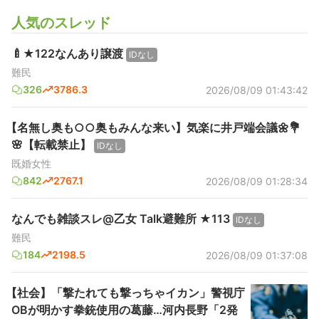
人気のスレッド
🍼★122なんあり譲渡
IDなし
難民
326
3786.3
2026/08/09 01:43:42
【名無し奥も○○奥もみんな来い】気楽に井戸端会議🌼💐
🌸【転載禁止】
IDなし
既婚女性
842
2767.1
2026/08/09 01:28:34
なんでも雑談スレ@乙女 Talk避難所 ★113
IDなし
難民
184
2198.5
2026/08/09 01:37:08
【社会】「撃たれても撃っちゃイカン」警視庁
OBが明かす拳銃使用の葛藤…河内長野「2発