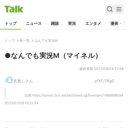
トップ
ニュース
雑談
実況
エンタメ
漫画・ア
トップ
板一覧
なんでも実況M
●なんでも実況M（マイネル）
最終更新
2023/08/04 22:58
1
.
名無しさん
yfXF/1Rg0
出典
https://tanuki.5ch.net/test/read.cgi/livemars/1688898094
2023/07/09 19:21:34