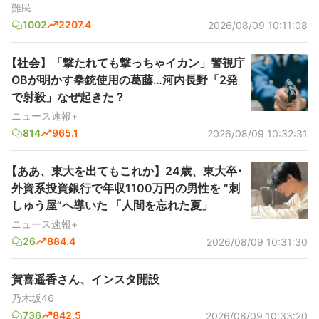
難民
1002
2207.4
2026/08/09 10:11:08
【社会】「撃たれても撃っちゃイカン」警視庁
OBが明かす拳銃使用の葛藤…河内長野「2発
で射殺」なぜ起きた？
ニュース速報+
814
965.1
2026/08/09 10:32:31
【ああ、東大を出てもこれか】24歳、東大卒･
外資系投資銀行で年収1100万円の男性を “刺
しゅう屋”へ導いた 「人間を忘れた夏」
ニュース速報+
26
884.4
2026/08/09 10:31:30
賀喜遥香さん、インスタ開設
乃木坂46
736
842.5
2026/08/09 10:33:20