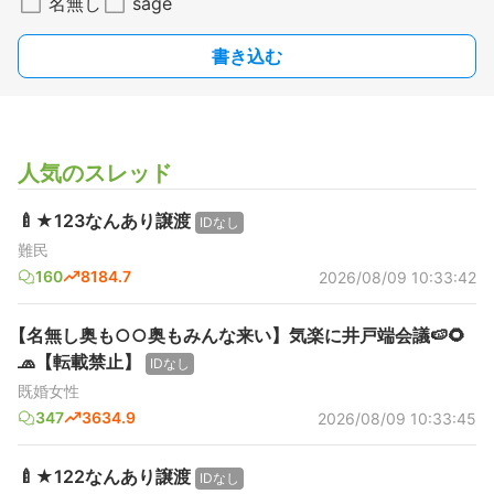
名無し
sage
書き込む
人気のスレッド
🍼★123なんあり譲渡
IDなし
難民
160
8184.7
2026/08/09 10:33:42
【名無し奥も○○奥もみんな来い】気楽に井戸端会議🍉🌻
🧢【転載禁止】
IDなし
既婚女性
347
3634.9
2026/08/09 10:33:45
🍼★122なんあり譲渡
IDなし