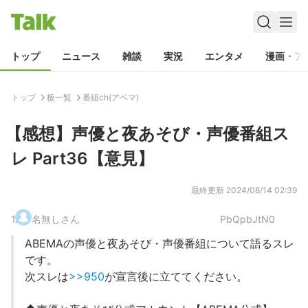
トップ
ニュース
雑談
実況
エンタメ
漫画・ア
トップ
板一覧
番組ch(アベマ)
【感想】声優と夜あそび・声優番組ス
レ Part36【意見】
最終更新
2024/08/14 02:39
1
.
名無しさん
PbQpbJtN0
ABEMAの声優と夜あそび・声優番組について語るスレ
です。
次スレは
>>950
が宣言後に立ててください。