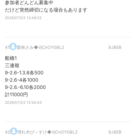
参加者どんどん募集中
だけど突然締切になる場合もあります
2026/07/03 13:49:32
41
.
栗林さみ
◆VjCnOYG8L2
9J8EB
船橋1
三連複
9-2.6-1.3.8各500
9-2.6-4各1000
9-2.6.-6.10各2000
計11000円
2026/07/03 13:54:43
42
.
埋れ木ぴ～すけ
◆VjCnOYG8L2
9J8EB