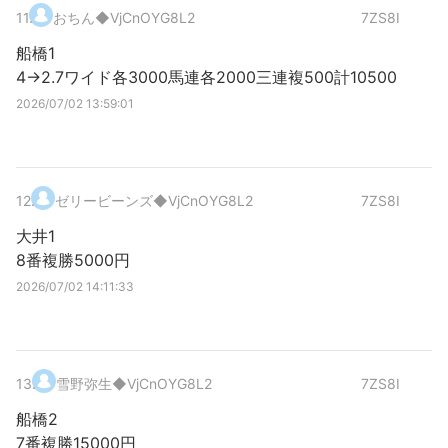
11
.
おちん
◆VjCnOYG8L2
7ZS8I
船橋1
4→2.7ワイド各3000馬連各2000三連複500計10500
2026/07/02 13:59:01
12
.
ゼリービーンズ
◆VjCnOYG8L2
7ZS8I
大井1
8番複勝5000円
2026/07/02 14:11:33
13
.
雪野弥生
◆VjCnOYG8L2
7ZS8I
船橋2
7番複勝15000円