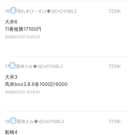
16
.
埋れ木ぴ～すけ
◆VjCnOYG8L2
7ZS8I
大井6
11番複勝17100円
2026/07/02 15:02:27
17
.
栗林さみ
◆VjCnOYG8L2
7ZS8I
大井3
馬単box3.8.9各1000計6000
2026/07/02 15:15:41
18
.
栗林さみ
◆VjCnOYG8L2
7ZS8I
船橋4