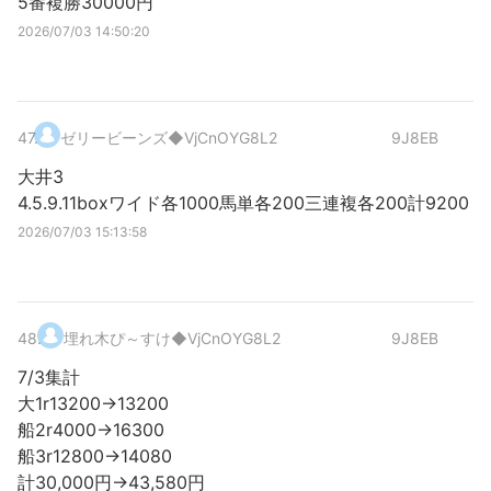
5番複勝30000円
2026/07/03 14:50:20
47
.
ゼリービーンズ
◆VjCnOYG8L2
9J8EB
大井3
4.5.9.11boxワイド各1000馬単各200三連複各200計9200
2026/07/03 15:13:58
48
.
埋れ木ぴ～すけ
◆VjCnOYG8L2
9J8EB
7/3集計
大1r13200→13200
船2r4000→16300
船3r12800→14080
計30,000円→43,580円