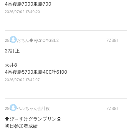
4番複勝7000単勝700
2026/07/02 17:40:20
28
.
おちん
◆VjCnOYG8L2
7ZS8I
27訂正
大井8
4番複勝5700単勝400計6100
2026/07/02 17:42:07
29
.
ベルちゃん会計役
7ZS8I
🐥ぴ～すけグランプリン🍮
初日参加者成績