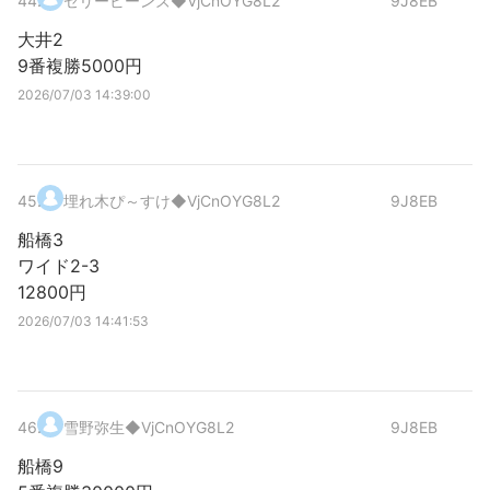
44
.
ゼリービーンズ
◆VjCnOYG8L2
9J8EB
大井2
9番複勝5000円
2026/07/03 14:39:00
45
.
埋れ木ぴ～すけ
◆VjCnOYG8L2
9J8EB
船橋3
ワイド2-3
12800円
2026/07/03 14:41:53
46
.
雪野弥生
◆VjCnOYG8L2
9J8EB
船橋9