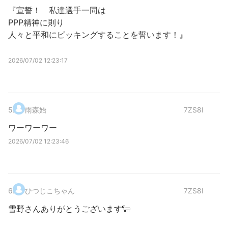
『宣誓！ 私達選手一同は
PPP精神に則り
人々と平和にピッキングすることを誓います！』
2026/07/02 12:23:17
5
.
雨森始
7ZS8I
ワーワーワー
2026/07/02 12:23:46
6
.
ひつじこちゃん
7ZS8I
雪野さんありがとうございます🐑