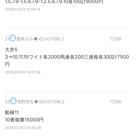
1.5.7.9-1.5.6.7.9-1.2.5.6.7.9.10各100計8000円
2026/07/02 15:56:14
21
.
栗林さみ
◆VjCnOYG8L2
7ZS8I
大井5
3→10.11.15ワイド各2000馬連各200三連複各300計7500
円
2026/07/02 16:27:24
22
.
雪野弥生
◆VjCnOYG8L2
7ZS8I
船橋11
10番複勝15000円
2026/07/02 16:30:28