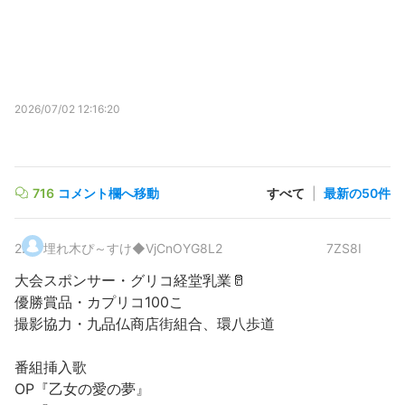
2026/07/02 12:16:20
716
コメント欄へ移動
すべて
|
最新の50件
2
.
埋れ木ぴ～すけ
◆VjCnOYG8L2
7ZS8I
大会スポンサー・グリコ経堂乳業🥛
優勝賞品・カプリコ100こ
撮影協力・九品仏商店街組合、環八歩道
番組挿入歌
OP『乙女の愛の夢』