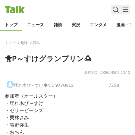
トップ
ニュース
雑談
実況
エンタメ
漫画・ア
トップ
趣味
競馬
🐥P～すけグランプリン🍮
最終更新
2026/08/05 20:10
1
.
埋れ木ぴ～すけ
◆VjCnOYG8L2
7ZS8I
参加者（オールスター）
・埋れ木ぴ～すけ
・ゼリービーンズ
・栗林さみ
・雪野弥生
・おちん