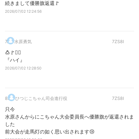
続きまして優勝旗返還🚩
2026/07/02 12:24:56
7
.
水原勇気
7ZS8I
🍮🚩🚶‍♀
『ハイ』
2026/07/02 12:28:50
8
.
ひつじこちゃん司会進行役
7ZS8I
只今
水原さんからにこちゃん大会委員長へ優勝旗が返還されま
した
前大会が走馬灯の如く思い出されます😢