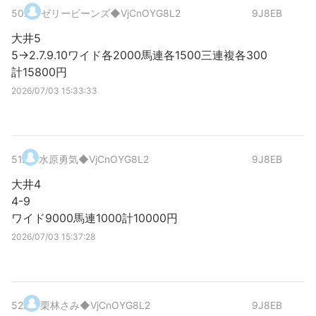
50
.
ゼリービーンズ
◆VjCnOYG8L2
9J8EB
大井5
5→2.7.9.10ワイド各2000馬連各1500三連複各300
計15800円
2026/07/03 15:33:33
51
.
水原勇気
◆VjCnOYG8L2
9J8EB
大井4
4-9
ワイド9000馬連1000計10000円
2026/07/03 15:37:28
52
.
栗林さみ
◆VjCnOYG8L2
9J8EB