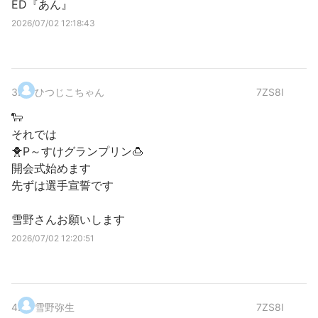
ED『あん』
2026/07/02 12:18:43
3
.
ひつじこちゃん
7ZS8I
🐑
それでは
🐥P～すけグランプリン🍮
開会式始めます
先ずは選手宣誓です
雪野さんお願いします
2026/07/02 12:20:51
4
.
雪野弥生
7ZS8I