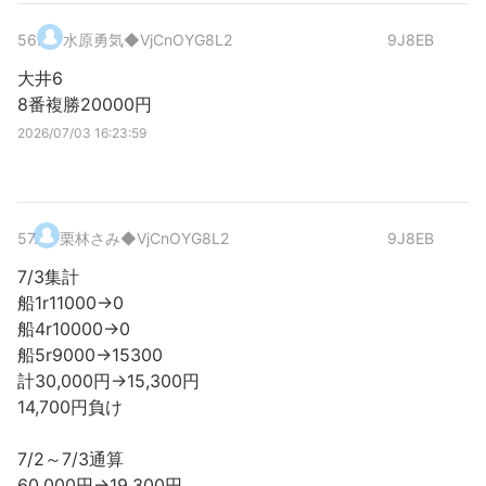
56
.
水原勇気
◆VjCnOYG8L2
9J8EB
大井6
8番複勝20000円
2026/07/03 16:23:59
57
.
栗林さみ
◆VjCnOYG8L2
9J8EB
7/3集計
船1r11000→0
船4r10000→0
船5r9000→15300
計30,000円→15,300円
14,700円負け
7/2～7/3通算
60,000円→19,300円