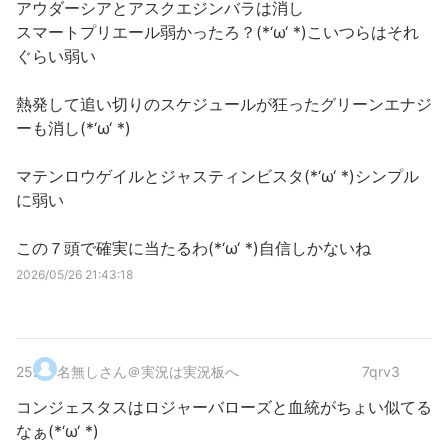
アウダーシアとアスクエジンバラは消し
スマートプリエール弱かったろ？(*‘ω‘ *)こいつらはそれ
ぐらい弱い
熱発して追い切りのスケジュールが狂ったグリーンエナジ
ーも消し(*‘ω‘ *)
マテンロウゲイルとジャスティンビスタ(*‘ω‘ *)シンプル
に弱い
この７頭で確実に当たるわ(*‘ω‘ *)自信しかないね
2026/05/26 21:43:18
25
.
名無しさん＠実況は実況板へ
7qrv3
コンジェスタスはロジャーバローズと血統がちょい似てる
なぁ(*‘ω‘ *)