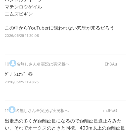
マテンロウゲイル
エムズビギン
この中からYouTuberに狙われない穴馬が来るだろう
2026/05/25 11:20:08
10
.
名無しさん＠実況は実況板へ
Eh8Au
ｸﾞﾘｰﾝｴﾅｼﾞｰ◎
2026/05/25 11:48:25
11
.
名無しさん＠実況は実況板へ
mJPcG
出走馬の多くが距離延長になるので距離延長適正をみた
い。それでオークスのときと同様、400m以上の距離延長