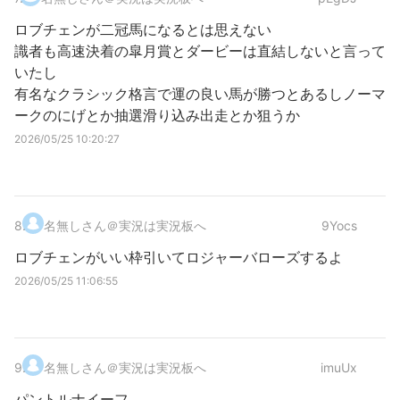
ロブチェンが二冠馬になるとは思えない
識者も高速決着の皐月賞とダービーは直結しないと言って
いたし
有名なクラシック格言で運の良い馬が勝つとあるしノーマ
ークのにげとか抽選滑り込み出走とか狙うか
2026/05/25 10:20:27
8
.
名無しさん＠実況は実況板へ
9Yocs
ロブチェンがいい枠引いてロジャーバローズするよ
2026/05/25 11:06:55
9
.
名無しさん＠実況は実況板へ
imuUx
パントルナイーフ