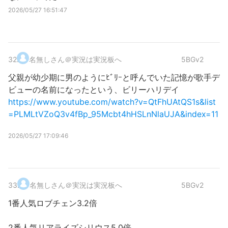
2026/05/27 16:51:47
32
.
名無しさん＠実況は実況板へ
5BGv2
父親が幼少期に男のようにﾋﾞﾘｰと呼んでいた記憶が歌手デ
ビューの名前になったという、ビリーハリデイ
https://www.youtube.com/watch?v=QtFhUAtQS1s&list
=PLMLtVZoQ3v4fBp_95Mcbt4hHSLnNlaUJA&index=11
2026/05/27 17:09:46
33
.
名無しさん＠実況は実況板へ
5BGv2
1番人気ロブチェン3.2倍
2番人気リアライズシリウス5.0倍