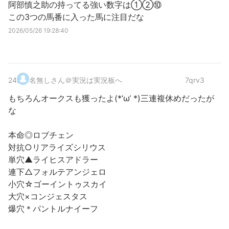
阿部慎之助の持ってる強い数字は①②⑩
この3つの馬番に入った馬に注目だな
2026/05/26 19:28:40
24
.
名無しさん＠実況は実況板へ
7qrv3
もちろんオークスも獲ったよ(*‘ω‘ *)三連複休めだったが
な
本命◎ロブチェン
対抗○リアライズシリウス
単穴▲ライヒスアドラー
連下△フォルテアンジェロ
小穴☆ゴーイントゥスカイ
大穴×コンジェスタス
爆穴＊パントルナイーフ