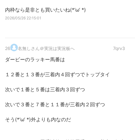
内枠なら是非とも買いたいね(*‘ω‘ *)
2026/05/26 22:15:01
26
.
名無しさん＠実況は実況板へ
7qrv3
ダービーのラッキー馬番は
１２番と１３番が三着内４回ずつでトップタイ
次いで１番と５番は三着内３回ずつ
次いで３番と７番と１１番が三着内２回ずつ
そう(*‘ω‘ *)外よりも内なのだ