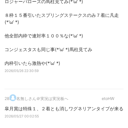
ロジャーバローズの馬柱見てみ(*‘ω‘ *)
８枠１５番引いたスプリングステークスのみ７着に凡走
(*‘ω‘ *)
他全部内枠で連対率１００％な(*‘ω‘ *)
コンジェスタスも同じ事(*‘ω‘ *)馬柱見てみ
内枠引いたら激熱や(*‘ω‘ *)
2026/05/26 22:30:59
28
.
名無しさん＠実況は実況板へ
etoHW
皐月賞は特殊１、２着とも消しワグネリアンタイプが来る
2026/05/27 00:02:55