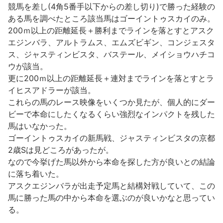
競馬を差し(4角5番手以下からの差し切り)で勝った経験の
ある馬を調べたところ該当馬はゴーイントゥスカイのみ。
200ｍ以上の距離延長＋勝利までラインを落とすとアスク
エジンバラ、アルトラムス、エムズビギン、コンジェスタ
ス、ジャスティンビスタ、バステール、メイショウハチコ
ウが該当。
更に200ｍ以上の距離延長＋連対までラインを落とすとラ
イヒスアドラーが該当。
これらの馬のレース映像をいくつか見たが、個人的にダー
ビーで本命にしたくなるくらい強烈なインパクトを残した
馬はいなかった。
ゴーイントゥスカイの新馬戦、ジャスティンビスタの京都
2歳Sは見どころがあったが。
なので今挙げた馬以外から本命を探した方が良いとの結論
に落ち着いた。
アスクエジンバラが出走予定馬と結構対戦していて、この
馬に勝った馬の中から本命を選ぶのが良いかなと思ってい
る。