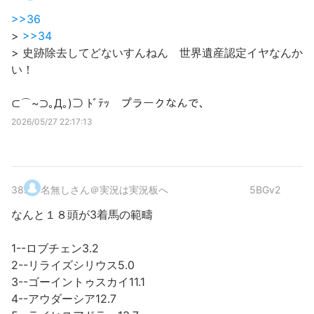
>>36
>
>>34
> 史跡除去してどないすんねん 世界遺産認定イヤなんか
い！
⊂⌒~⊃｡Д｡)⊃ ﾄﾞﾃｯ プラークなんで、
2026/05/27 22:17:13
38
.
名無しさん＠実況は実況板へ
5BGv2
なんと１８頭が3着馬の範疇
1--ロブチェン3.2
2--リライズシリウス5.0
3--ゴーイントゥスカイ11.1
4--アウダーシア12.7