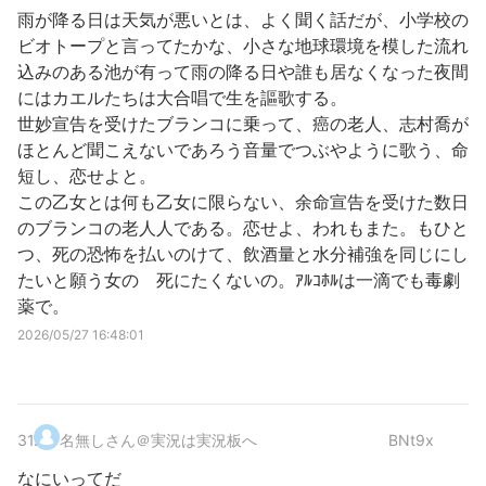
雨が降る日は天気が悪いとは、よく聞く話だが、小学校の
ビオトープと言ってたかな、小さな地球環境を模した流れ
込みのある池が有って雨の降る日や誰も居なくなった夜間
にはカエルたちは大合唱で生を謳歌する。
世妙宣告を受けたブランコに乗って、癌の老人、志村喬が
ほとんど聞こえないであろう音量でつぶやように歌う、命
短し、恋せよと。
この乙女とは何も乙女に限らない、余命宣告を受けた数日
のブランコの老人人である。恋せよ、われもまた。もひと
つ、死の恐怖を払いのけて、飲酒量と水分補強を同じにし
たいと願う女の 死にたくないの。ｱﾙｺﾎﾙは一滴でも毒劇
薬で。
2026/05/27 16:48:01
31
.
名無しさん＠実況は実況板へ
BNt9x
なにいってだ