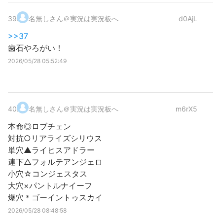
39
.
名無しさん＠実況は実況板へ
d0AjL
>>37
歯石やろがい！
2026/05/28 05:52:49
40
.
名無しさん＠実況は実況板へ
m6rX5
本命◎ロブチェン
対抗○リアライズシリウス
単穴▲ライヒスアドラー
連下△フォルテアンジェロ
小穴☆コンジェスタス
大穴×パントルナイーフ
爆穴＊ゴーイントゥスカイ
2026/05/28 08:48:58