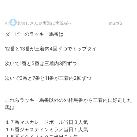
41
.
名無しさん＠実況は実況板へ
m6rX5
ダービーのラッキー馬番は
12番と13番が三着内4回ずつでトップタイ
次いで1番と5番は三着内3回ずつ
次いで3番と7番と11番が三着内2回ずつ
これらラッキー馬番以外の外枠馬番から三着内に好走した
馬は
１７番マスカレードボール当日３人気
１５番ジャスティンミラノ当日１人気
１８番イクイノックス当日２人気