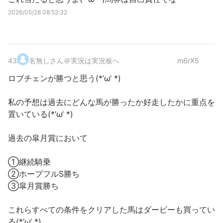
2026/05/28 08:52:32
43
.
名無しさん＠実況は実況板へ
m6rX5
ロブチェンが勝つと思う(*‘ω‘ *)
私の予想は過去にどんな馬が勝ったか好走したかに重点を
置いている(*‘ω‘ *)
過去の皐月賞において
①継続騎乗
②ホープフルS勝ち
③皐月賞勝ち
これらすべての条件をクリアした馬はダービーも買ってい
る(*‘ω‘ *)