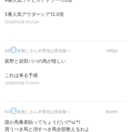
4番人気ライヒスアドラー11.0倍
5番人気アウダーシア12.0倍
2026/05/28 15:21:24
49
.
名無しさん＠実況は実況板へ
n9fgx
荻野と岩田パパの馬が怪しい
これは来る予感
2026/05/28 15:34:41
50
.
名無しさん＠実況は実況板へ
8behh
誰か馬番表貼ってちょうだい(*'ω'*)
買うべき馬と消すべき馬全部教えるわよ