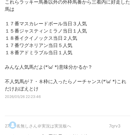
これらラッキー馬番以外の外枠馬番から三着内に好走した
馬は
１７番マスカレードボール当日３人気
１５番ジャスティンミラノ当日１人気
１８番イクイノックス当日２人気
１７番ワグネリアン当日５人気
１８番アドミラブル当日１人気
みんな人気馬だよ(*‘ω‘ *)意味分かるか？
不人気馬が７・８枠に入ったらノーチャンス(*‘ω‘ *)これ
だけおぼえとけ
2026/05/26 22:23:46
27
.
名無しさん＠実況は実況板へ
7qrv3