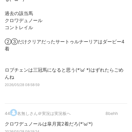
過去の該当馬
クロワデュノール
コントレイル
②③だけクリアだったサートゥルナーリアはダービー4
着
ロブチェンは三冠馬になると思う(*‘ω‘ *)はずれたらごめ
んね
2026/05/28 08:58:59
44
.
名無しさん＠実況は実況板へ
8behh
クロワデュノールは皐月賞2着だろ(*'ω'*)
2026/05/28 09:19:24