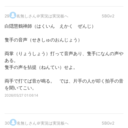
29
.
名無しさん＠実況は実況板へ
5BGv2
白隠慧鶴禅師（はくいん えかく ぜんじ）
隻手の音声（せきしゅのおんじょう）
両掌（りょうしょう）打って音声あり、隻手になんの声や
ある。
隻手の声を拈提（ねんてい）せよ。
両手で打てば音が鳴る。 では、片手の人が叩く拍手の音
を聞いてこい。
2026/05/27 01:06:14
30
.
名無しさん＠実況は実況板へ
5BGv2