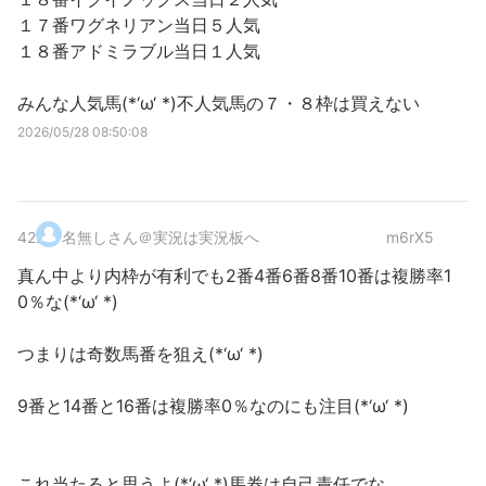
１７番ワグネリアン当日５人気
１８番アドミラブル当日１人気
みんな人気馬(*‘ω‘ *)不人気馬の７・８枠は買えない
2026/05/28 08:50:08
42
.
名無しさん＠実況は実況板へ
m6rX5
真ん中より内枠が有利でも2番4番6番8番10番は複勝率1
0％な(*‘ω‘ *)
つまりは奇数馬番を狙え(*‘ω‘ *)
9番と14番と16番は複勝率0％なのにも注目(*‘ω‘ *)
これ当たると思うよ(*‘ω‘ *)馬券は自己責任でな