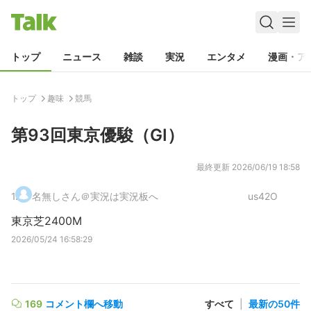
トップ
ニュース
雑談
実況
エンタメ
漫画・ア
トップ
趣味
競馬
第93回東京優駿（GⅠ）
最終更新
2026/06/19 18:58
1
.
名無しさん＠実況は実況板へ
us42O
東京芝2400M
2026/05/24 16:58:29
169
コメント欄へ移動
すべて
|
最新の50件