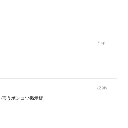
FcqLi
kZ9iV
とか言うポンコツ掲示板